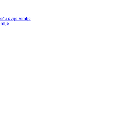
među dvije zemlje
emlje