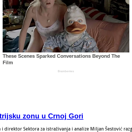
trijsku zonu u Crnoj Gori
 direktor Sektora za istraživanja i analize Miljan Šestović ra