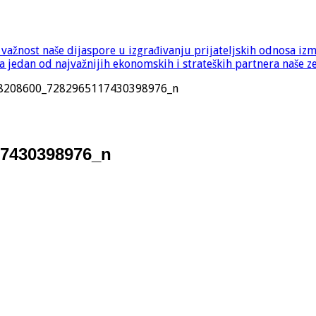
e važnost naše dijaspore u izgrađivanju prijateljskih odnosa iz
 jedan od najvažnijih ekonomskih i strateških partnera naše z
8208600_7282965117430398976_n
17430398976_n