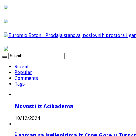
Recent
Popular
Comments
Tags
Novosti iz Acibadema
10/12/2024
Šahman sa iseljenicima iz Crne Gore u Turskoj