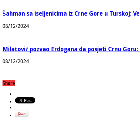
Šahman sa iseljenicima iz Crne Gore u Turskoj: Vel
08/12/2024
Milatović pozvao Erdogana da posjeti Crnu Goru: 
08/12/2024
Share