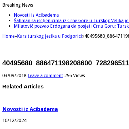
Breaking News
Novosti iz Acibadema
Šahman sa iseljenicima iz Crne Gore u Turskoj: Velika j
Milatović pozvao Erdogana da posjeti Crnu Goru: Turska
Home
»
Kurs turskog jezika u Podgorici
»
40495680_88647119
40495680_886471198208600_72829651
03/09/2018
Leave a comment
256 Views
Related Articles
Novosti iz Acibadema
10/12/2024