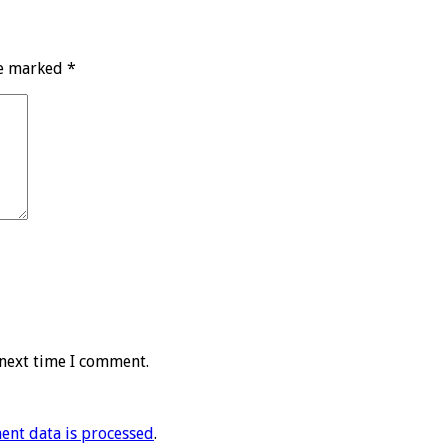
re marked
*
 next time I comment.
nt data is processed
.