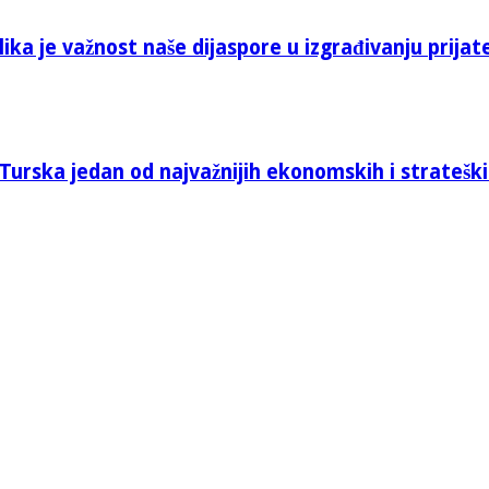
ika je važnost naše dijaspore u izgrađivanju prijat
Turska jedan od najvažnijih ekonomskih i stratešk