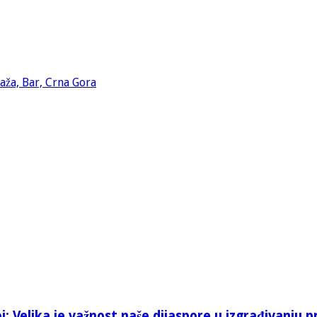
: Velika je važnost naše dijaspore u izgrađivanju p