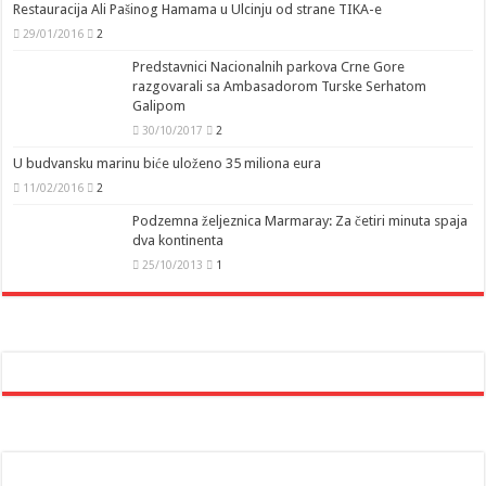
Restauracija Ali Pašinog Hamama u Ulcinju od strane TIKA-e
29/01/2016
2
Predstavnici Nacionalnih parkova Crne Gore
razgovarali sa Ambasadorom Turske Serhatom
Galipom
30/10/2017
2
U budvansku marinu biće uloženo 35 miliona eura
11/02/2016
2
Podzemna željeznica Marmaray: Za četiri minuta spaja
dva kontinenta
25/10/2013
1