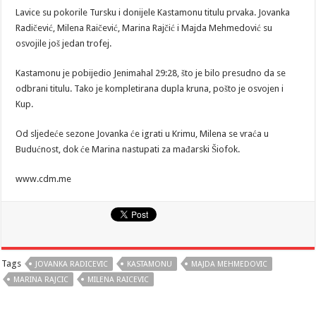
Lavice su pokorile Tursku i donijele Kastamonu titulu prvaka. Jovanka
Radičević, Milena Raičević, Marina Rajčić i Majda Mehmedović su
osvojile još jedan trofej.
Kastamonu je pobijedio Jenimahal 29:28, što je bilo presudno da se
odbrani titulu. Tako je kompletirana dupla kruna, pošto je osvojen i
Kup.
Od sljedeće sezone Jovanka će igrati u Krimu, Milena se vraća u
Budućnost, dok će Marina nastupati za mađarski Šiofok.
www.cdm.me
Tags
JOVANKA RADICEVIC
KASTAMONU
MAJDA MEHMEDOVIC
MARINA RAJCIC
MILENA RAICEVIC