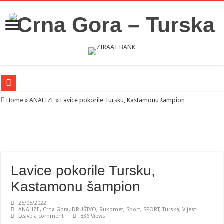
Novosti iz Acibadema
Home
»
ANALIZE
»
Lavice pokorile Tursku, Kastamonu šampion
Šahman sa iseljenicima iz Crne Gore u Turskoj: Velika je važnost naše dijaspore 
Milatović pozvao Erdogana da posjeti Crnu Goru: Turska jedan od najvažnijih ek
Lavice pokorile Tursku,
Kastamonu šampion
25/05/2022
ANALIZE
,
Crna Gora
,
DRUŠTVO
,
Rukomet
,
Sport
,
SPORT
,
Turska
,
Vijesti
Leave a comment
836 Views