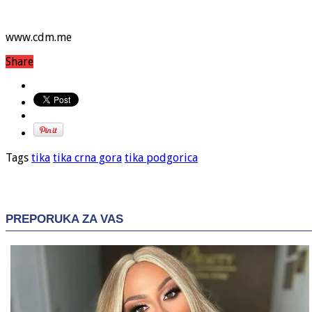
www.cdm.me
Share
Tags
tika
tika crna gora
tika podgorica