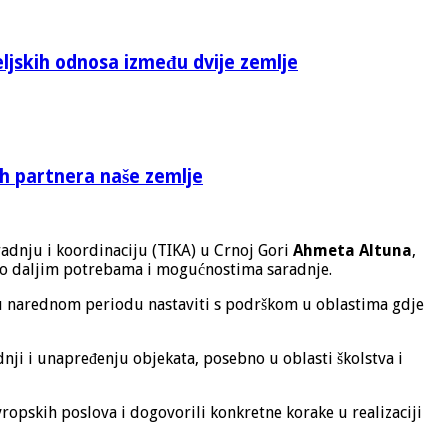
eljskih odnosa između dvije zemlje
ih partnera naše zemlje
dnju i koordinaciju (TIKA) u Crnoj Gori
Ahmeta Altuna
,
 i o daljim potrebama i mogućnostima saradnje.
će u narednom periodu nastaviti s podrškom u oblastima gdje
nji i unapređenju objekata, posebno u oblasti školstva i
ropskih poslova i dogovorili konkretne korake u realizaciji