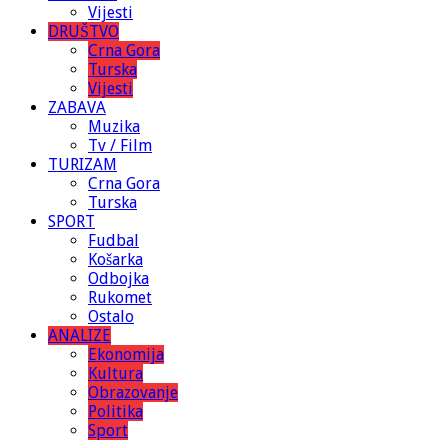
Vijesti
DRUŠTVO
Crna Gora
Turska
Vijesti
ZABAVA
Muzika
Tv / Film
TURIZAM
Crna Gora
Turska
SPORT
Fudbal
Košarka
Odbojka
Rukomet
Ostalo
ANALIZE
Ekonomija
Kultura
Obrazovanje
Politika
Sport