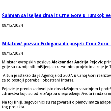
Šahman sa iseljenicima iz Crne Gore u Turskoj: Vel
08/12/2024
Milatović pozvao Erdogana da posjeti Crnu Goru: 
08/12/2024
Ministar evropskih poslova
Aleksandar Andrija Pejović
prim
gdje su razmijenili mišljenja o razvojnim projektima koje je
Altun je istakao da je Agencija od 2007. u Crnoj Gori realiz
za to postoji potreba i obostrani interes.
Pejović je prenio zadovoljsto dosadašnjom saradnjom i podrško
zdravstva koje su od značaja za unapređenje života i rada cr
Na toj liniji, sagovornici su razgovarali o planovima za adap
tog projekta.