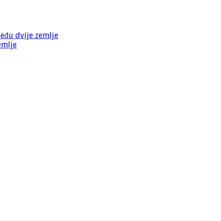
među dvije zemlje
emlje