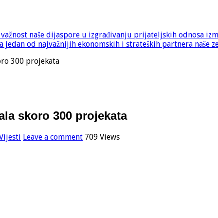
e važnost naše dijaspore u izgrađivanju prijateljskih odnosa iz
 jedan od najvažnijih ekonomskih i strateških partnera naše z
oro 300 projekata
ala skoro 300 projekata
Vijesti
Leave a comment
709 Views