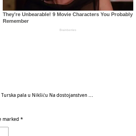
a, Turska pala u Nikšiću Na dostojanstven …
re marked
*