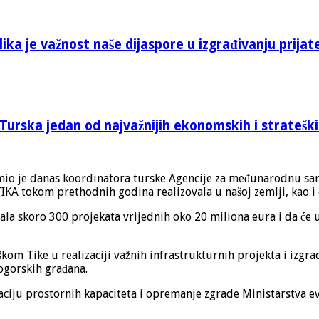
ika je važnost naše dijaspore u izgrađivanju prijat
Turska jedan od najvažnijih ekonomskih i stratešk
io je danas koordinatora turske Agencije za međunarodnu sara
 TIKA tokom prethodnih godina realizovala u našoj zemlji, kao
ovala skoro 300 projekata vrijednih oko 20 miliona eura i da 
m Tike u realizaciji važnih infrastrukturnih projekta i izgrad
nogorskih građana.
taciju prostornih kapaciteta i opremanje zgrade Ministarstva ev