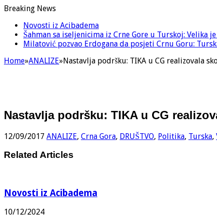
Breaking News
Novosti iz Acibadema
Šahman sa iseljenicima iz Crne Gore u Turskoj: Velika j
Milatović pozvao Erdogana da posjeti Crnu Goru: Turska
Home
»
ANALIZE
»
Nastavlja podršku: TIKA u CG realizovala sk
Nastavlja podršku: TIKA u CG realizov
12/09/2017
ANALIZE
,
Crna Gora
,
DRUŠTVO
,
Politika
,
Turska
,
Related Articles
Novosti iz Acibadema
10/12/2024