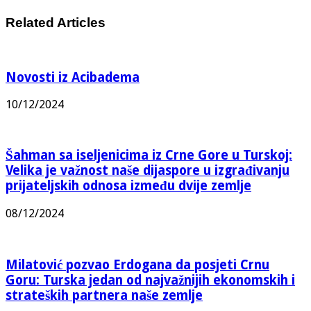
Related Articles
Novosti iz Acibadema
10/12/2024
Šahman sa iseljenicima iz Crne Gore u Turskoj:
Velika je važnost naše dijaspore u izgrađivanju
prijateljskih odnosa između dvije zemlje
08/12/2024
Milatović pozvao Erdogana da posjeti Crnu
Goru: Turska jedan od najvažnijih ekonomskih i
strateških partnera naše zemlje