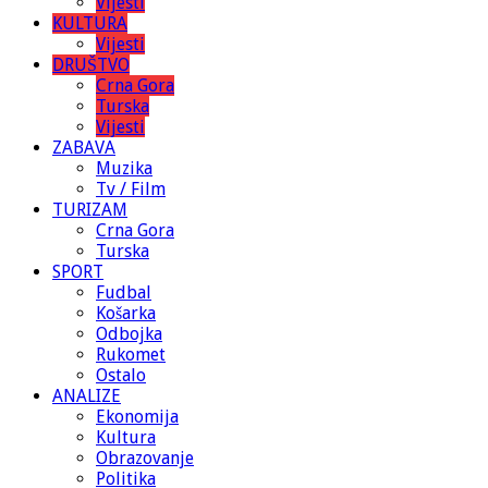
Vijesti
KULTURA
Vijesti
DRUŠTVO
Crna Gora
Turska
Vijesti
ZABAVA
Muzika
Tv / Film
TURIZAM
Crna Gora
Turska
SPORT
Fudbal
Košarka
Odbojka
Rukomet
Ostalo
ANALIZE
Ekonomija
Kultura
Obrazovanje
Politika