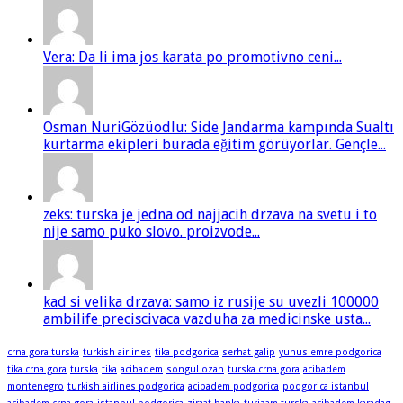
Vera: Da li ima jos karata po promotivno ceni...
Osman NuriGözüodlu: Side Jandarma kampında Sualtı
kurtarma ekipleri burada eğitim görüyorlar. Gençle...
zeks: turska je jedna od najjacih drzava na svetu i to
nije samo puko slovo. proizvode...
kad si velika drzava: samo iz rusije su uvezli 100000
ambilife preciscivaca vazduha za medicinske usta...
crna gora turska
turkish airlines
tika podgorica
serhat galip
yunus emre podgorica
tika crna gora
turska
tika
acibadem
songul ozan
turska crna gora
acibadem
montenegro
turkish airlines podgorica
acibadem podgorica
podgorica istanbul