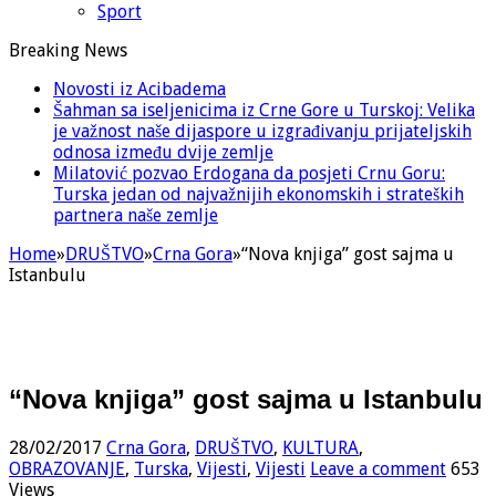
Sport
Breaking News
Novosti iz Acibadema
Šahman sa iseljenicima iz Crne Gore u Turskoj: Velika
je važnost naše dijaspore u izgrađivanju prijateljskih
odnosa između dvije zemlje
Milatović pozvao Erdogana da posjeti Crnu Goru:
Turska jedan od najvažnijih ekonomskih i strateških
partnera naše zemlje
Home
»
DRUŠTVO
»
Crna Gora
»
“Nova knjiga” gost sajma u
Istanbulu
“Nova knjiga” gost sajma u Istanbulu
28/02/2017
Crna Gora
,
DRUŠTVO
,
KULTURA
,
OBRAZOVANJE
,
Turska
,
Vijesti
,
Vijesti
Leave a comment
653
Views