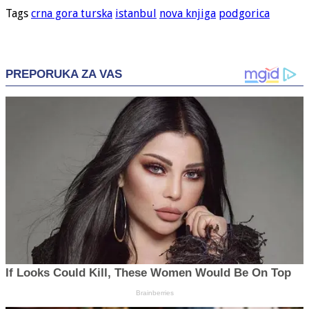
Tags
crna gora turska
istanbul
nova knjiga
podgorica