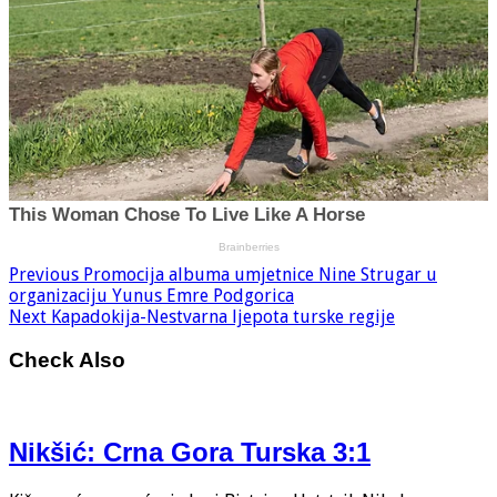
Previous
Promocija albuma umjetnice Nine Strugar u
organizaciju Yunus Emre Podgorica
Next
Kapadokija-Nestvarna ljepota turske regije
Check Also
Nikšić: Crna Gora Turska 3:1