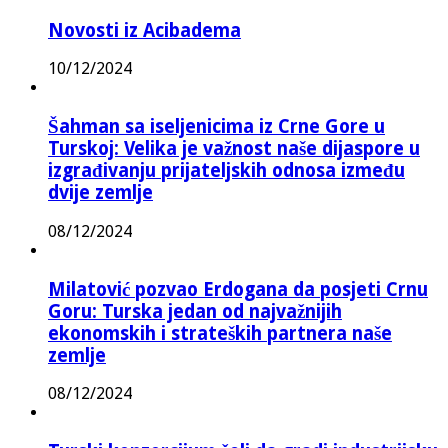
Novosti iz Acibadema
10/12/2024
Šahman sa iseljenicima iz Crne Gore u
Turskoj: Velika je važnost naše dijaspore u
izgrađivanju prijateljskih odnosa između
dvije zemlje
08/12/2024
Milatović pozvao Erdogana da posjeti Crnu
Goru: Turska jedan od najvažnijih
ekonomskih i strateških partnera naše
zemlje
08/12/2024