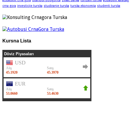
acibadem crna gora
istanbul podgorica
ziraat banka
turizam turska
acibadem karadag
crna gora
investicije turska
studiranje turska
turska ekonomija
studenti turska
Kursna Lista