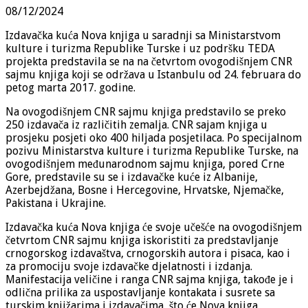
08/12/2024
Izdavačka kuća Nova knjiga u saradnji sa Ministarstvom
kulture i turizma Republike Turske i uz podršku TEDA
projekta predstavila se na na četvrtom ovogodišnjem CNR
sajmu knjiga koji se održava u Istanbulu od 24. februara do
petog marta 2017. godine.
Na ovogodišnjem CNR sajmu knjiga predstavilo se preko
250 izdavača iz različitih zemalja. CNR sajam knjiga u
prosjeku posjeti oko 400 hiljada posjetilaca. Po specijalnom
pozivu Ministarstva kulture i turizma Republike Turske, na
ovogodišnjem međunarodnom sajmu knjiga, pored Crne
Gore, predstavile su se i izdavačke kuće iz Albanije,
Azerbejdžana, Bosne i Hercegovine, Hrvatske, Njemačke,
Pakistana i Ukrajine.
Izdavačka kuća Nova knjiga će svoje učešće na ovogodišnjem
četvrtom CNR sajmu knjiga iskoristiti za predstavljanje
crnogorskog izdavaštva, crnogorskih autora i pisaca, kao i
za promociju svoje izdavačke djelatnosti i izdanja.
Manifestacija veličine i ranga CNR sajma knjiga, takođe je i
odlična prilika za uspostavljanje kontakata i susrete sa
turskim knjižarima i izdavačima, što će Nova knjiga