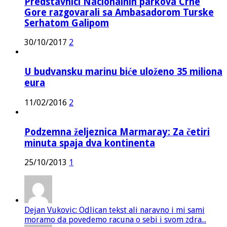
Predstavnici Nacionalnih parkova Crne
Gore razgovarali sa Ambasadorom Turske
Serhatom Galipom
30/10/2017
2
U budvansku marinu biće uloženo 35 miliona
eura
11/02/2016
2
Podzemna željeznica Marmaray: Za četiri
minuta spaja dva kontinenta
25/10/2013
1
Dejan Vukovic: Odlican tekst ali naravno i mi sami
moramo da povedemo racuna o sebi i svom zdra...