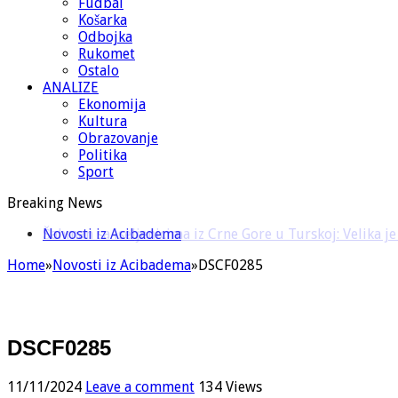
Fudbal
Košarka
Odbojka
Rukomet
Ostalo
ANALIZE
Ekonomija
Kultura
Obrazovanje
Politika
Sport
Breaking News
Šahman sa iseljenicima iz Crne Gore u Turskoj: Velika j
Home
»
Novosti iz Acibadema
»
DSCF0285
DSCF0285
11/11/2024
Leave a comment
134 Views