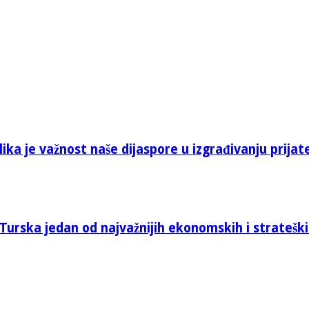
ika je važnost naše dijaspore u izgrađivanju prijat
Turska jedan od najvažnijih ekonomskih i stratešk