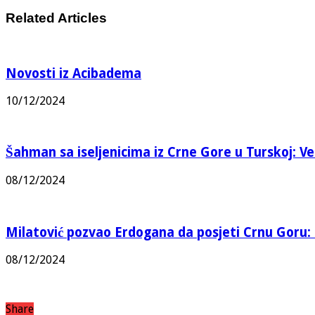
Related Articles
Novosti iz Acibadema
10/12/2024
Šahman sa iseljenicima iz Crne Gore u Turskoj: Vel
08/12/2024
Milatović pozvao Erdogana da posjeti Crnu Goru: 
08/12/2024
Share