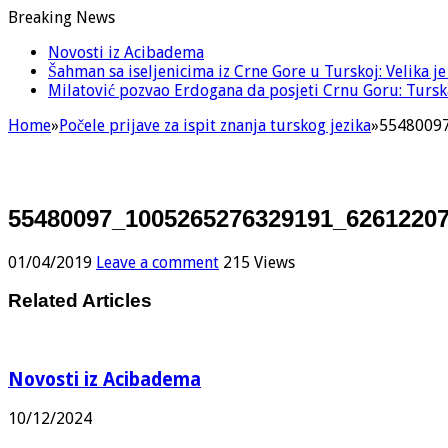
Breaking News
Novosti iz Acibadema
Šahman sa iseljenicima iz Crne Gore u Turskoj: Velika j
Milatović pozvao Erdogana da posjeti Crnu Goru: Turska
Home
»
Počele prijave za ispit znanja turskog jezika
»
5548009
55480097_1005265276329191_6261220
01/04/2019
Leave a comment
215 Views
Related Articles
Novosti iz Acibadema
10/12/2024