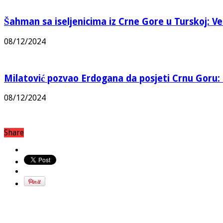
Šahman sa iseljenicima iz Crne Gore u Turskoj: Vel
08/12/2024
Milatović pozvao Erdogana da posjeti Crnu Goru: 
08/12/2024
Share