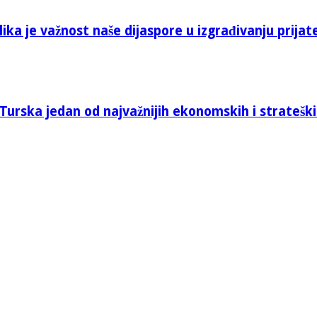
ika je važnost naše dijaspore u izgrađivanju prijat
Turska jedan od najvažnijih ekonomskih i stratešk