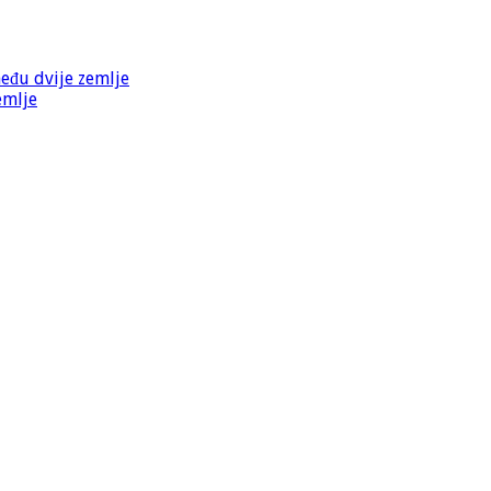
među dvije zemlje
emlje