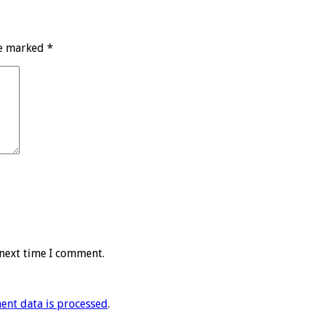
re marked
*
 next time I comment.
nt data is processed
.