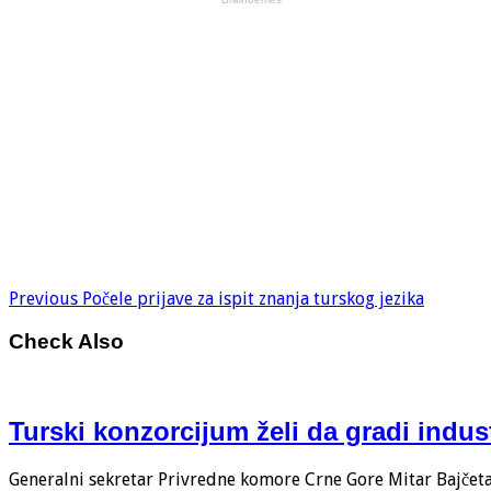
Previous
Počele prijave za ispit znanja turskog jezika
Check Also
Turski konzorcijum želi da gradi indus
Generalni sekretar Privredne komore Crne Gore Mitar Bajčeta i