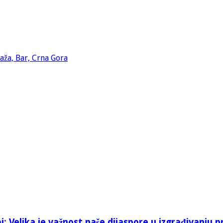
: Velika je važnost naše dijaspore u izgrađivanju p