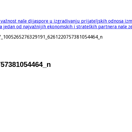
e važnost naše dijaspore u izgrađivanju prijateljskih odnosa iz
 jedan od najvažnijih ekonomskih i strateških partnera naše z
7_1005265276329191_6261220757381054464_n
757381054464_n