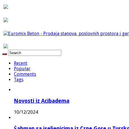
Recent
Popular
Comments
Tags
Novosti iz Acibadema
10/12/2024
Šahman sa iseljenicima iz Crne Gore u Turskoj