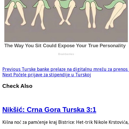
Previous
Turske banke prelaze na digitalnu mrežu za prenos 
Next
Počele prijave za stipendije u Turskoj
Check Also
Nikšić: Crna Gora Turska 3:1
Kišna noć za pamćenje kraj Bistrice: Het-trik Nikole Krstović