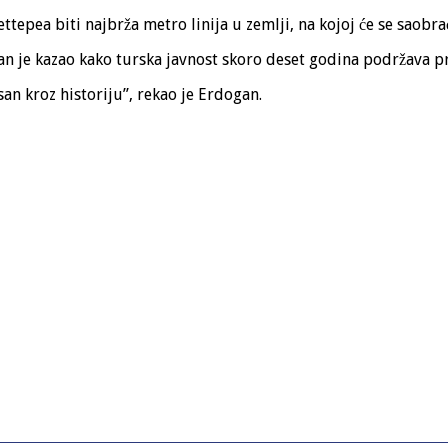
epea biti najbrža metro linija u zemlji, na kojoj će se saobrać
an je kazao kako turska javnost skoro deset godina podržava pr
an kroz historiju”, rekao je Erdogan.