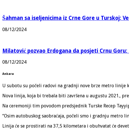
Šahman sa iseljenicima iz Crne Gore u Turskoj: Vel
08/12/2024
Milatović pozvao Erdogana da posjeti Crnu Goru: 
08/12/2024
Ankara
U subotu su počeli radovi na gradnji nove brze metro linije 
Nova linija, koja bi trebala biti završena u augustu 2021., p
Na ceremoniji tim povodom predsjednik Turske Recep Tayyip E
“Osim autobuskog saobraćaja, počeli smo i gradnju metro lini
Linija će se prostirati na 37,5 kilometara i obuhvatat će devet