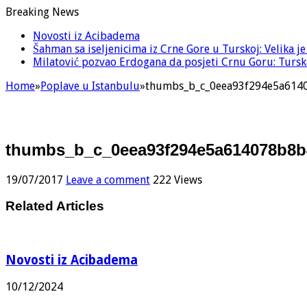
Breaking News
Novosti iz Acibadema
Šahman sa iseljenicima iz Crne Gore u Turskoj: Velika j
Milatović pozvao Erdogana da posjeti Crnu Goru: Turska
Home
»
Poplave u Istanbulu
»
thumbs_b_c_0eea93f294e5a614
thumbs_b_c_0eea93f294e5a614078b8b
19/07/2017
Leave a comment
222 Views
Related Articles
Novosti iz Acibadema
10/12/2024