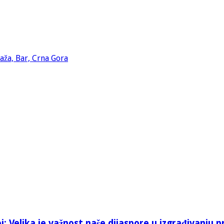
: Velika je važnost naše dijaspore u izgrađivanju p