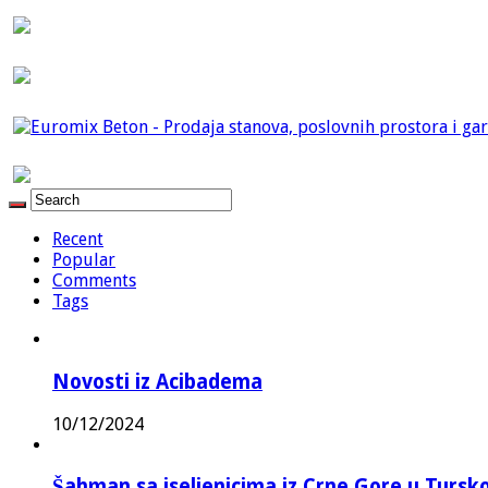
Recent
Popular
Comments
Tags
Novosti iz Acibadema
10/12/2024
Šahman sa iseljenicima iz Crne Gore u Turskoj