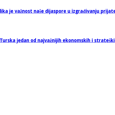
ika je važnost naše dijaspore u izgrađivanju prijat
Turska jedan od najvažnijih ekonomskih i stratešk