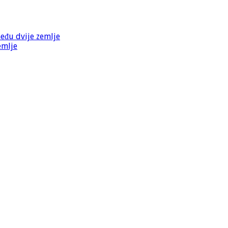
među dvije zemlje
emlje