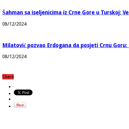
Šahman sa iseljenicima iz Crne Gore u Turskoj: Vel
08/12/2024
Milatović pozvao Erdogana da posjeti Crnu Goru: 
08/12/2024
Share