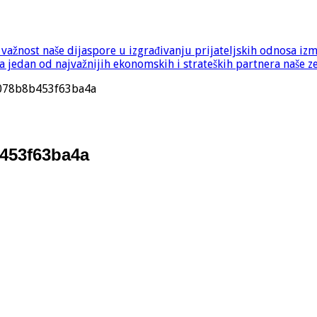
e važnost naše dijaspore u izgrađivanju prijateljskih odnosa iz
 jedan od najvažnijih ekonomskih i strateških partnera naše z
078b8b453f63ba4a
453f63ba4a