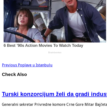
Previous
Poplave u Istanbulu
Check Also
Turski konzorcijum želi da gradi indus
Generalni sekretar Privredne komore Crne Gore Mitar Bajčeta i