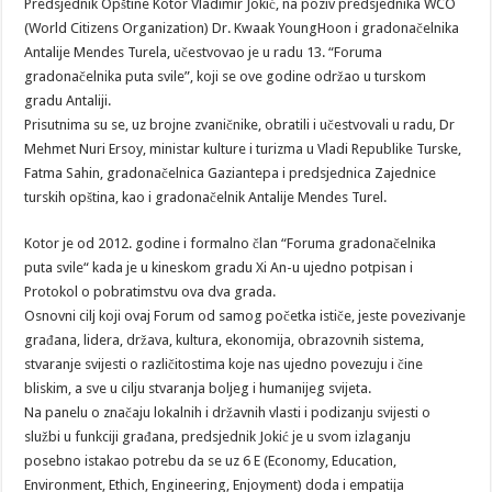
Predsjednik Opštine Kotor Vladimir Jokić, na poziv predsjednika WCO
(World Citizens Organization) Dr. Kwaak YoungHoon i gradonačelnika
Antalije Mendes Turela, učestvovao je u radu 13. “Foruma
gradonačelnika puta svile”, koji se ove godine održao u turskom
gradu Antaliji.
Prisutnima su se, uz brojne zvaničnike, obratili i učestvovali u radu, Dr
Mehmet Nuri Ersoy, ministar kulture i turizma u Vladi Republike Turske,
Fatma Sahin, gradonačelnica Gaziantepa i predsjednica Zajednice
turskih opština, kao i gradonačelnik Antalije Mendes Turel.
Kotor je od 2012. godine i formalno član “Foruma gradonačelnika
puta svile“ kada je u kineskom gradu Xi An-u ujedno potpisan i
Protokol o pobratimstvu ova dva grada.
Osnovni cilj koji ovaj Forum od samog početka ističe, jeste povezivanje
građana, lidera, država, kultura, ekonomija, obrazovnih sistema,
stvaranje svijesti o različitostima koje nas ujedno povezuju i čine
bliskim, a sve u cilju stvaranja boljeg i humanijeg svijeta.
Na panelu o značaju lokalnih i državnih vlasti i podizanju svijesti o
službi u funkciji građana, predsjednik Jokić je u svom izlaganju
posebno istakao potrebu da se uz 6 E (Economy, Education,
Environment, Ethich, Engineering, Enjoyment) doda i empatija