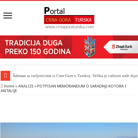
Šahman sa iseljenicima iz Crne Gore u Turskoj: Velika je važnost naše dija
Home
»
ANALIZE
»
POTPISAN MEMORANDUM O SARADNJI KOTORA I
ANTALIJE