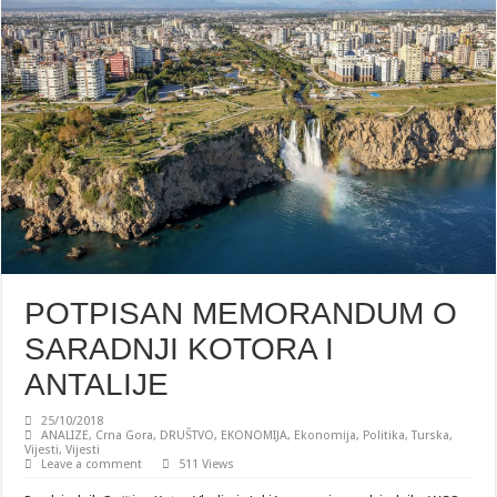
POTPISAN MEMORANDUM O
SARADNJI KOTORA I
ANTALIJE
25/10/2018
ANALIZE
,
Crna Gora
,
DRUŠTVO
,
EKONOMIJA
,
Ekonomija
,
Politika
,
Turska
,
Vijesti
,
Vijesti
Leave a comment
511 Views