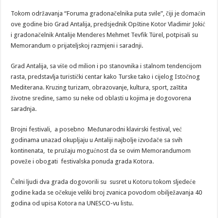
Tokom održavanja “Foruma gradonačelnika puta svile”, čiji je domaćin
ove godine bio Grad Antalija, predsjednik Opštine Kotor Vladimir Jokić
i gradonačelnik Antalije Menderes Mehmet Tevfik Türel, potpisali su
Memorandum o prijateljskoj razmjeni i saradnji.
Grad Antalija, sa više od milion i po stanovnika i stalnom tendencijom
rasta, predstavlja turistički centar kako Turske tako i cijelog Istočnog
Mediterana. Kruzing turizam, obrazovanje, kultura, sport, zaštita
životne sredine, samo su neke od oblasti u kojima je dogovorena
saradnja.
Brojni festivali, a posebno Međunarodni klavirski festival, već
godinama unazad okupljaju u Antaliji najbolje izvođače sa svih
kontinenata, te pružaju mogućnost da se ovim Memorandumom
poveže i obogati festivalska ponuda grada Kotora.
Čelni ljudi dva grada dogovorili su susret u Kotoru tokom sljedeće
godine kada se očekuje veliki broj zvanica povodom obilježavanja 40
godina od upisa Kotora na UNESCO-vu listu.