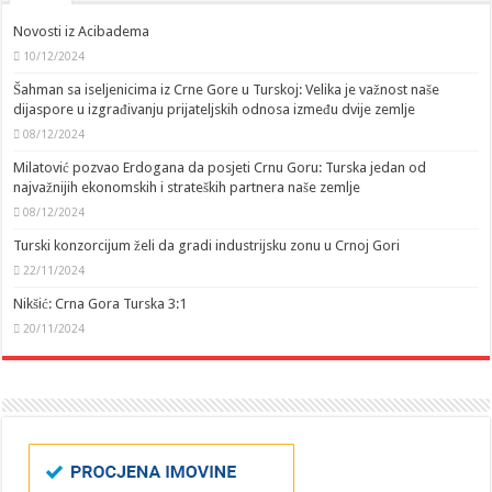
Novosti iz Acibadema
10/12/2024
Šahman sa iseljenicima iz Crne Gore u Turskoj: Velika je važnost naše
dijaspore u izgrađivanju prijateljskih odnosa između dvije zemlje
08/12/2024
Milatović pozvao Erdogana da posjeti Crnu Goru: Turska jedan od
najvažnijih ekonomskih i strateških partnera naše zemlje
08/12/2024
Turski konzorcijum želi da gradi industrijsku zonu u Crnoj Gori
22/11/2024
Nikšić: Crna Gora Turska 3:1
20/11/2024