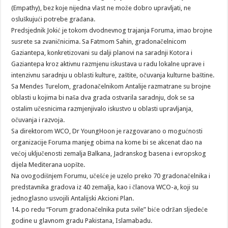
(Empathy), bez koje nijedna vlast ne može dobro upravljati, ne
osluškujući potrebe građana.
Predsjednik Jokić je tokom dvodnevnog trajanja Foruma, imao brojne
susrete sa zvaničnicima. Sa Fatmom Sahin, gradonačelnicom
Gaziantepa, konkretizovani su dalji planovi na saradnji Kotora i
Gaziantepa kroz aktivnu razmjenu iskustava u radu lokalne uprave i
intenzivnu saradnju u oblasti kulture, zaštite, očuvanja kulturne baštine.
Sa Mendes Turelom, gradonačelnikom Antalije razmatrane su brojne
oblasti u kojima bi naša dva grada ostvarila saradnju, dok se sa
ostalim učesnicima razmjenjivalo iskustvo u oblasti upravljanja,
očuvanja i razvoja.
Sa direktorom WCO, Dr YoungHoon je razgovarano o mogućnosti
organizacije Foruma manjeg obima na kome bi se akcenat dao na
većoj uključenosti zemalja Balkana, Jadranskog basena i evropskog
dijela Mediterana uopšte.
Na ovogodišnjem Forumu, učešće je uzelo preko 70 gradonačelnika i
predstavnika gradova iz 40 zemalja, kao i članova WCO-a, koji su
jednoglasno usvojili Antalijski Akcioni Plan.
14. po redu “Forum gradonačelnika puta svile” biće održan sljedeće
godine u glavnom gradu Pakistana, Islamabadu.