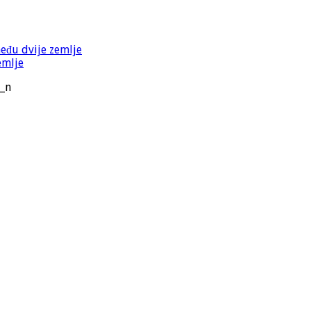
među dvije zemlje
emlje
_n