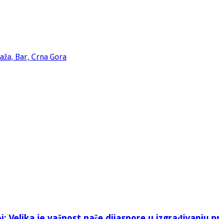
: Velika je važnost naše dijaspore u izgrađivanju p