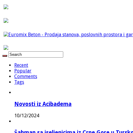
Recent
Popular
Comments
Tags
Novosti iz Acibadema
10/12/2024
Šahman sa iseljenicima iz Crne Gore u Turskoj