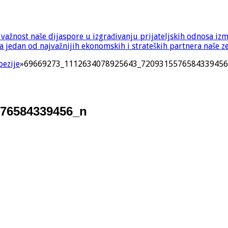
e važnost naše dijaspore u izgrađivanju prijateljskih odnosa iz
 jedan od najvažnijih ekonomskih i strateških partnera naše z
oezije
»
69669273_1112634078925643_7209315576584339456
576584339456_n