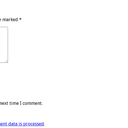
re marked
*
 next time I comment.
nt data is processed
.