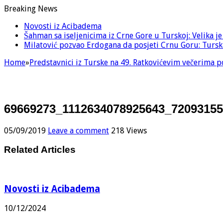
Breaking News
Novosti iz Acibadema
Šahman sa iseljenicima iz Crne Gore u Turskoj: Velika j
Milatović pozvao Erdogana da posjeti Crnu Goru: Turska
Home
»
Predstavnici iz Turske na 49. Ratkovićevim večerima p
69669273_1112634078925643_7209315
05/09/2019
Leave a comment
218 Views
Related Articles
Novosti iz Acibadema
10/12/2024