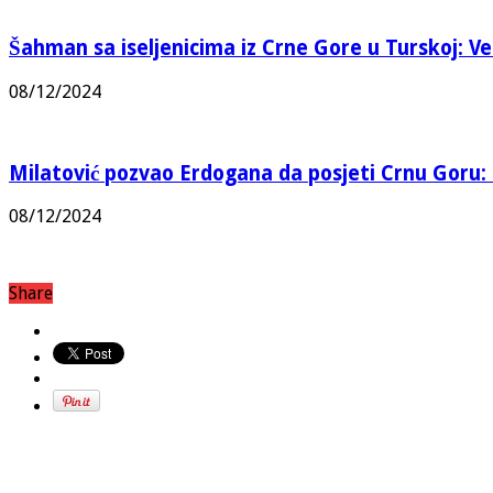
Šahman sa iseljenicima iz Crne Gore u Turskoj: Vel
08/12/2024
Milatović pozvao Erdogana da posjeti Crnu Goru: 
08/12/2024
Share