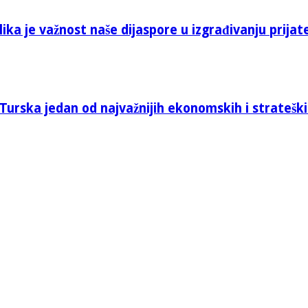
ika je važnost naše dijaspore u izgrađivanju prijat
Turska jedan od najvažnijih ekonomskih i stratešk