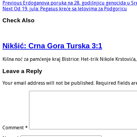
Previous
Erdoganova poruka na 28. godišnjicu genocida u Sreb
Next
Od 19. jula: Pegasus kreće sa letovima za Podgoricu
Check Also
Nikšić: Crna Gora Turska 3:1
Kišna noć za pamćenje kraj Bistrice: Het-trik Nikole Krstović
Leave a Reply
Your email address will not be published.
Required fields a
Comment
*