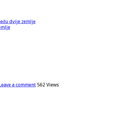
među dvije zemlje
emlje
Leave a comment
562 Views