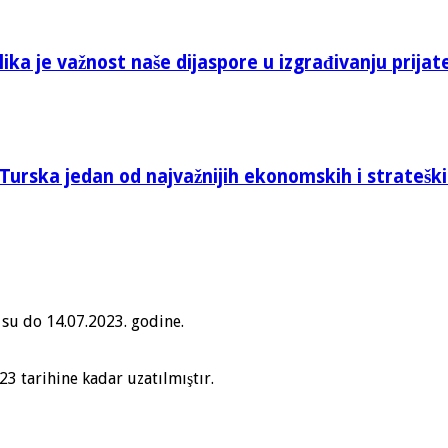
ika je važnost naše dijaspore u izgrađivanju prijat
Turska jedan od najvažnijih ekonomskih i stratešk
 su do 14.07.2023. godine.
23 tarihine kadar uzatılmıştır.