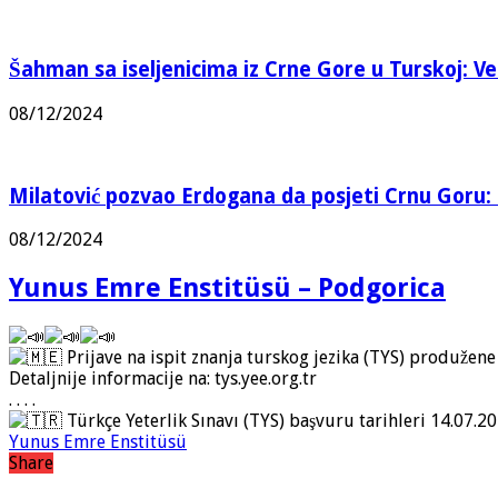
Šahman sa iseljenicima iz Crne Gore u Turskoj: Vel
08/12/2024
Milatović pozvao Erdogana da posjeti Crnu Goru: 
08/12/2024
Yunus Emre Enstitüsü – Podgorica
Prijave na ispit znanja turskog jezika (TYS) produžene
Detaljnije informacije na: tys.yee.org.tr
. . . .
Türkçe Yeterlik Sınavı (TYS) başvuru tarihleri 14.07.20
Yunus Emre Enstitüsü
Share