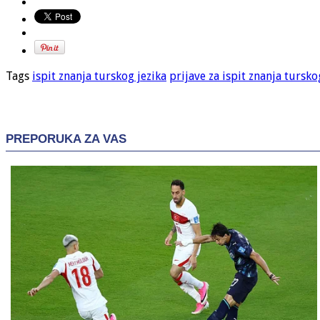
Tags
ispit znanja turskog jezika
prijave za ispit znanja tursko