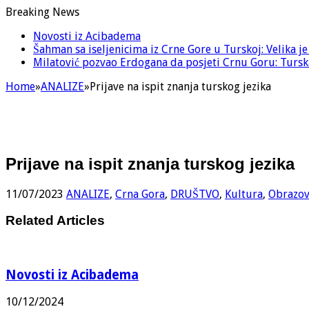
Breaking News
Novosti iz Acibadema
Šahman sa iseljenicima iz Crne Gore u Turskoj: Velika j
Milatović pozvao Erdogana da posjeti Crnu Goru: Turska
Home
»
ANALIZE
»
Prijave na ispit znanja turskog jezika
Prijave na ispit znanja turskog jezika
11/07/2023
ANALIZE
,
Crna Gora
,
DRUŠTVO
,
Kultura
,
Obrazov
Related Articles
Novosti iz Acibadema
10/12/2024