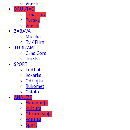
Vijesti
DRUŠTVO
Crna Gora
Turska
Vijesti
ZABAVA
Muzika
Tv / Film
TURIZAM
Crna Gora
Turska
SPORT
Fudbal
Košarka
Odbojka
Rukomet
Ostalo
ANALIZE
Ekonomija
Kultura
Obrazovanje
Politika
Sport