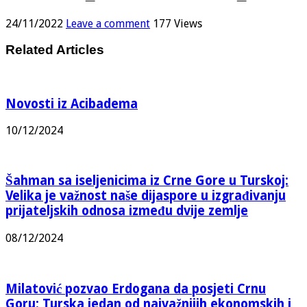
24/11/2022
Leave a comment
177 Views
Related Articles
Novosti iz Acibadema
10/12/2024
Šahman sa iseljenicima iz Crne Gore u Turskoj:
Velika je važnost naše dijaspore u izgrađivanju
prijateljskih odnosa između dvije zemlje
08/12/2024
Milatović pozvao Erdogana da posjeti Crnu
Goru: Turska jedan od najvažnijih ekonomskih i