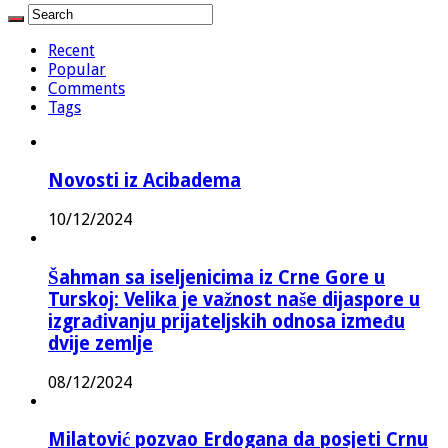
Recent
Popular
Comments
Tags
Novosti iz Acibadema
10/12/2024
Šahman sa iseljenicima iz Crne Gore u
Turskoj: Velika je važnost naše dijaspore u
izgrađivanju prijateljskih odnosa između
dvije zemlje
08/12/2024
Milatović pozvao Erdogana da posjeti Crnu