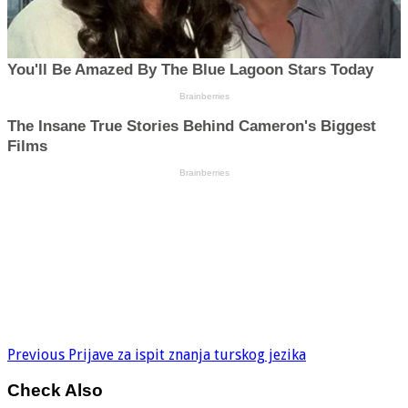
Previous
Prijave za ispit znanja turskog jezika
Check Also