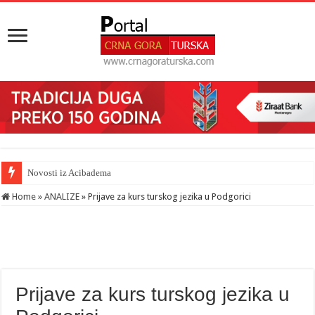
Šahman sa iseljenicima iz Crne Gore u Turskoj: Velika je važnost naše dija
Home
»
ANALIZE
»
Prijave za kurs turskog jezika u Podgorici
Prijave za kurs turskog jezika u