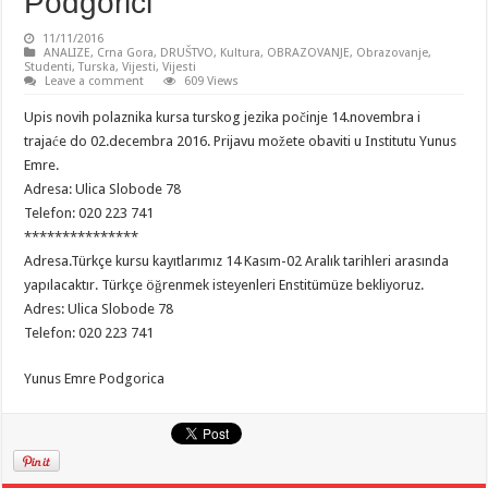
Podgorici
11/11/2016
ANALIZE
,
Crna Gora
,
DRUŠTVO
,
Kultura
,
OBRAZOVANJE
,
Obrazovanje
,
Studenti
,
Turska
,
Vijesti
,
Vijesti
Leave a comment
609 Views
Upis novih polaznika kursa turskog jezika počinje 14.novembra i
trajaće do 02.decembra 2016. Prijavu možete obaviti u Institutu Yunus
Emre.
Adresa: Ulica Slobode 78
Telefon: 020 223 741
***************
Adresa.Türkçe kursu kayıtlarımız 14 Kasım-02 Aralık tarihleri arasında
yapılacaktır. Türkçe öğrenmek isteyenleri Enstitümüze bekliyoruz.
Adres: Ulica Slobode 78
Telefon: 020 223 741
Yunus Emre Podgorica