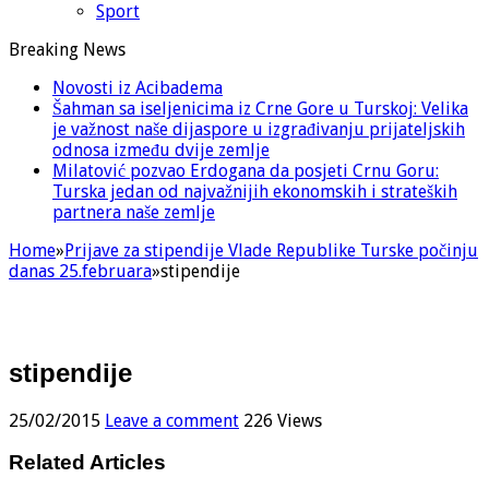
Sport
Breaking News
Novosti iz Acibadema
Šahman sa iseljenicima iz Crne Gore u Turskoj: Velika
je važnost naše dijaspore u izgrađivanju prijateljskih
odnosa između dvije zemlje
Milatović pozvao Erdogana da posjeti Crnu Goru:
Turska jedan od najvažnijih ekonomskih i strateških
partnera naše zemlje
Home
»
Prijave za stipendije Vlade Republike Turske počinju
danas 25.februara
»
stipendije
stipendije
25/02/2015
Leave a comment
226 Views
Related Articles