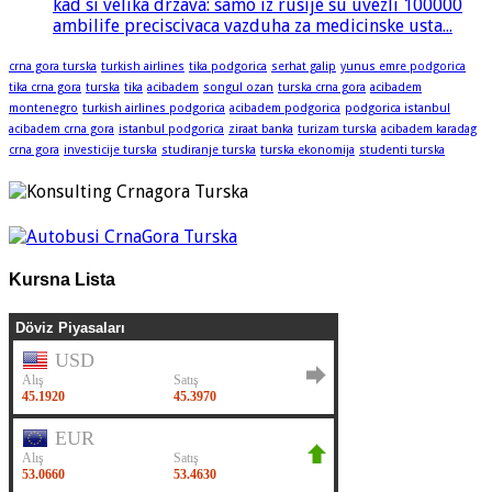
kad si velika drzava: samo iz rusije su uvezli 100000
ambilife preciscivaca vazduha za medicinske usta...
crna gora turska
turkish airlines
tika podgorica
serhat galip
yunus emre podgorica
tika crna gora
turska
tika
acibadem
songul ozan
turska crna gora
acibadem
montenegro
turkish airlines podgorica
acibadem podgorica
podgorica istanbul
acibadem crna gora
istanbul podgorica
ziraat banka
turizam turska
acibadem karadag
crna gora
investicije turska
studiranje turska
turska ekonomija
studenti turska
Kursna Lista