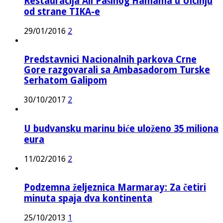
Restauracija Ali Pašinog Hamama u Ulcinju
od strane TIKA-e
29/01/2016
2
Predstavnici Nacionalnih parkova Crne
Gore razgovarali sa Ambasadorom Turske
Serhatom Galipom
30/10/2017
2
U budvansku marinu biće uloženo 35 miliona
eura
11/02/2016
2
Podzemna željeznica Marmaray: Za četiri
minuta spaja dva kontinenta
25/10/2013
1