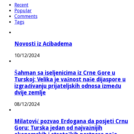
Recent
Popular
Comments
Tags
Novosti iz Acibadema
10/12/2024
Šahman sa iseljenicima iz Crne Gore u
Turskoj: Velika je važnost naše dijaspore u
izgrađivanju prijateljskih odnosa između
dvije zemlje
08/12/2024
Milatović pozvao Erdogana da posjeti Crnu
Goru: Turska jedan od najvažnijih