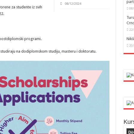
part
08/12/2024
vorene za studente iz svih
08
22.
Turs
Crno
22
 postdiplomski programi.
Nikš
20
a studiraju na dodiplomskom studiju, masteru i doktoratu.
Kur