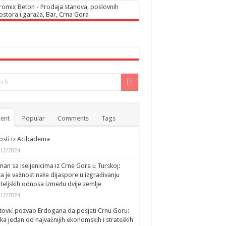
ent
Popular
Comments
Tags
sti iz Acibadema
/12/2024
an sa iseljenicima iz Crne Gore u Turskoj:
ka je važnost naše dijaspore u izgrađivanju
ateljskih odnosa između dvije zemlje
/12/2024
tović pozvao Erdogana da posjeti Crnu Goru:
ka jedan od najvažnijih ekonomskih i strateških