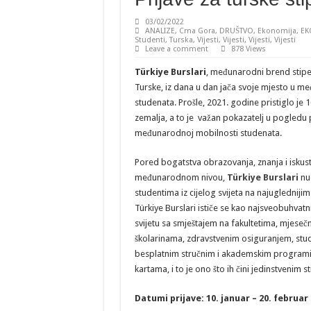
03/02/2022
ANALIZE
,
Crna Gora
,
DRUŠTVO
,
Ekonomija
,
EK
Studenti
,
Turska
,
Vijesti
,
Vijesti
,
Vijesti
,
Vijesti
Leave a comment
878 Views
Türkiye Burslari
, međunarodni brend stipe
Turske, iz dana u dan jača svoje mjesto u m
studenata. Prošle, 2021. godine pristiglo je 1
zemalja, a to je važan pokazatelj u pogledu
međunarodnoj mobilnosti studenata.
Pored bogatstva obrazovanja, znanja i iskust
međunarodnom nivou,
Türkiye Burslari
nu
studentima iz cijelog svijeta na najuglednijim
Türkiye Burslari ističe se kao najsveobuhvatn
svijetu sa smještajem na fakultetima, mjeseč
školarinama, zdravstvenim osiguranjem, st
besplatnim stručnim i akademskim programi
kartama, i to je ono što ih čini jedinstvenim 
Datumi prijave: 10. januar – 20. februar