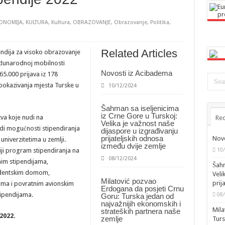
ONOMIJA
,
KULTURA
,
Kultura
,
OBRAZOVANJE
,
Obrazovanje
,
Politika
,
Related Articles
ndija za visoko obrazovanje
eđunarodnoj mobilnosti
Novosti iz Acibadema
65.000 prijava iz 178
 pokazivanja mjesta Turske u
10/12/2024
Šahman sa iseljenicima
iz Crne Gore u Turskoj:
va koje nudi na
Rec
Velika je važnost naše
di mogućnosti stipendiranja
dijaspore u izgrađivanju
prijateljskih odnosa
Novo
 univerzitetima u zemlji.
između dvije zemlje
iji program stipendiranja na
10
08/12/2024
nim stipendijama,
Šahm
udentskim domom,
Veli
Milatović pozvao
prij
ma i povratnim avionskim
Erdogana da posjeti Crnu
stipendijama.
08
Goru: Turska jedan od
najvažnijih ekonomskih i
Mila
strateških partnera naše
2022
.
zemlje
Turs