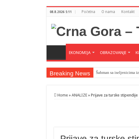
Početna
O nama
Kontakt
08.8.2026 5:11
EKONOMIJA
OBRAZOVANJE
K
Breaking News
Šahman sa iseljenicima iz
Home
»
ANALIZE
»
Prijave za turske stipendije
Prijave za turske st