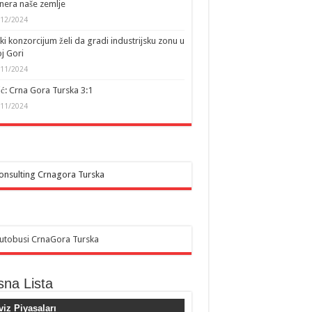
nera naše zemlje
/12/2024
ki konzorcijum želi da gradi industrijsku zonu u
j Gori
/11/2024
ić: Crna Gora Turska 3:1
/11/2024
sna Lista