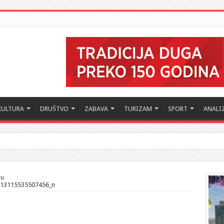
KULTURA
DRUŠTVO
ZABAVA
TURIZAM
SPORT
ANALI
 Crne Gore u Turskoj: Velika je važnost naše dijaspore u izgrađivanju prijateljski
 u
13115535507456_n