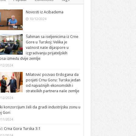
Novosti iz Acibadema
10/12/2024
Šahman sa iseljenicima iz Crne
Gore u Turskoj: Velika je
važnost naše dijaspore u
izgrađivanju prijateljskih
sa između dvije zemlje
/12/2024
Milatović pozvao Erdogana da
posjeti Crnu Goru: Turska jedan
od najvažnijih ekonomskih i
strateških partnera naše zemlje
/12/2024
ki konzorcijum želi da gradi industrijsku zonu u
j Gori
/11/2024
ić: Crna Gora Turska 3:1
/11/2024