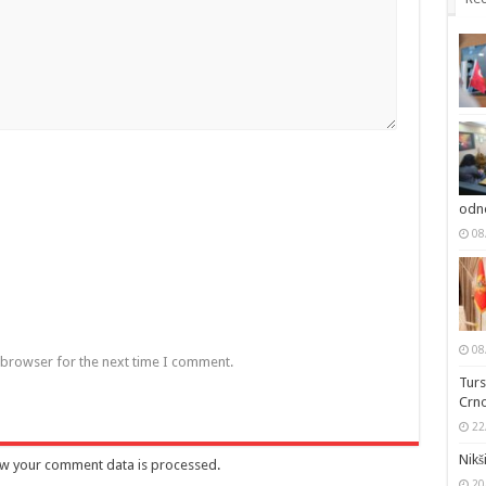
odno
08
08
 browser for the next time I comment.
Turs
Crno
22
Nikš
w your comment data is processed
.
20