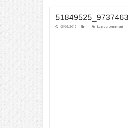
51849525_973746
05/02/2019
Leave a comment