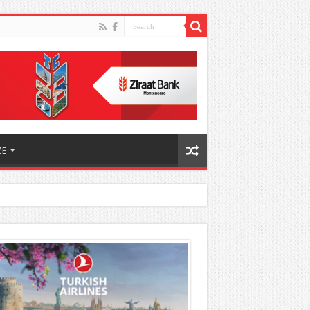
ZE
h odnosa između dvije zemlje