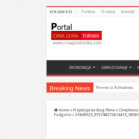
Početna
O nama
Kontakt
07.8.2026 0:32
EKONOMIJA
OBRAZOVANJE
Breaking News
Šahman sa iseljenicima iz
Home
»
Projekcija turskog filma u Cineplexxu
Podgorici
»
51849525_973746372814415_58561