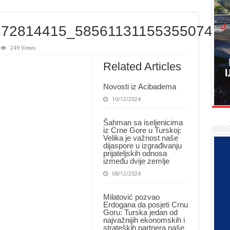
372814415_5856113115535507456
249 Views
Related Articles
Novosti iz Acibadema
10/12/2024
Šahman sa iseljenicima
iz Crne Gore u Turskoj:
Velika je važnost naše
dijaspore u izgrađivanju
prijateljskih odnosa
između dvije zemlje
08/12/2024
Milatović pozvao
Erdogana da posjeti Crnu
Goru: Turska jedan od
najvažnijih ekonomskih i
strateških partnera naše