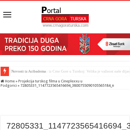
Šahman sa iseljenicima iz Crne Gore u Turskoj: Velika je važnost naše dija
Home
»
Projekcija turskog filma u Cineplexxu u
Podgorici
»
72805331_1147723565416694_3800755090105565184_n
72805331_1147723565416694_