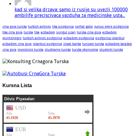
kad si velika drzava: samo iz rusije su uvezli 100000
ambilife preciscivaca vazduha za medicinske usta...
crna gora turska
turkish airlines
tika podgorica
serhat galip
yunus emre podgorica
tika crna gora
turska
tika
acibadem
songul ozan
turska crna gora
acibadem
montenegro
turkish airlines podgorica
acibadem podgorica
podgorica istanbul
acibadem crna gora
istanbul podgorica
ziraat banka
turizam turska
acibadem karadag
crna gora
investicije turska
studiranje turska
turska ekonomija
studenti turska
Kursna Lista