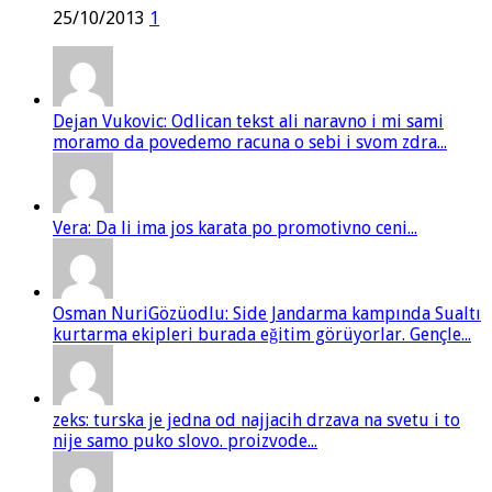
25/10/2013
1
Dejan Vukovic: Odlican tekst ali naravno i mi sami
moramo da povedemo racuna o sebi i svom zdra...
Vera: Da li ima jos karata po promotivno ceni...
Osman NuriGözüodlu: Side Jandarma kampında Sualtı
kurtarma ekipleri burada eğitim görüyorlar. Gençle...
zeks: turska je jedna od najjacih drzava na svetu i to
nije samo puko slovo. proizvode...