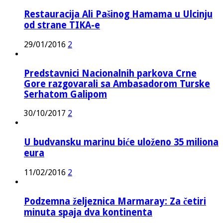
Restauracija Ali Pašinog Hamama u Ulcinju
od strane TIKA-e
29/01/2016
2
Predstavnici Nacionalnih parkova Crne
Gore razgovarali sa Ambasadorom Turske
Serhatom Galipom
30/10/2017
2
U budvansku marinu biće uloženo 35 miliona
eura
11/02/2016
2
Podzemna željeznica Marmaray: Za četiri
minuta spaja dva kontinenta