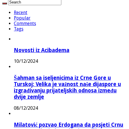
Recent
Popular
Comments
Tags
Novosti iz Acibadema
10/12/2024
Šahman sa iseljenicima iz Crne Gore u
Turskoj: Velika je važnost naše dijaspore u
izgrađivanju prijateljskih odnosa između
dvije zemlje
08/12/2024
Milatović pozvao Erdogana da posjeti Crnu