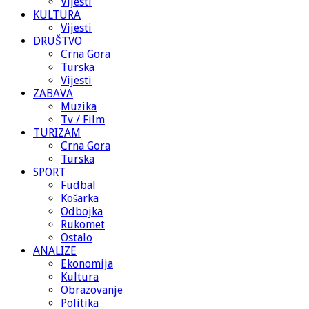
Vijesti
KULTURA
Vijesti
DRUŠTVO
Crna Gora
Turska
Vijesti
ZABAVA
Muzika
Tv / Film
TURIZAM
Crna Gora
Turska
SPORT
Fudbal
Košarka
Odbojka
Rukomet
Ostalo
ANALIZE
Ekonomija
Kultura
Obrazovanje
Politika