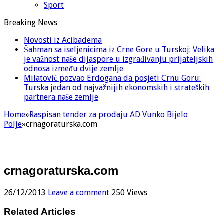
Sport
Breaking News
Novosti iz Acibadema
Šahman sa iseljenicima iz Crne Gore u Turskoj: Velika
je važnost naše dijaspore u izgrađivanju prijateljskih
odnosa između dvije zemlje
Milatović pozvao Erdogana da posjeti Crnu Goru:
Turska jedan od najvažnijih ekonomskih i strateških
partnera naše zemlje
Home
»
Raspisan tender za prodaju AD Vunko Bijelo
Polje
»
crnagoraturska.com
crnagoraturska.com
26/12/2013
Leave a comment
250 Views
Related Articles