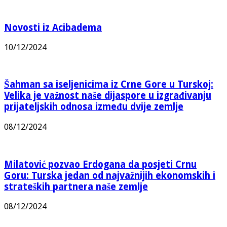
Novosti iz Acibadema
10/12/2024
Šahman sa iseljenicima iz Crne Gore u Turskoj:
Velika je važnost naše dijaspore u izgrađivanju
prijateljskih odnosa između dvije zemlje
08/12/2024
Milatović pozvao Erdogana da posjeti Crnu
Goru: Turska jedan od najvažnijih ekonomskih i
strateških partnera naše zemlje
08/12/2024