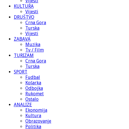
Vijesti
KULTURA
Vijesti
DRUŠTVO
Crna Gora
Turska
Vijesti
ZABAVA
Muzika
Tv / Film
TURIZAM
Crna Gora
Turska
SPORT
Fudbal
Košarka
Odbojka
Rukomet
Ostalo
ANALIZE
Ekonomija
Kultura
Obrazovanje
Politika