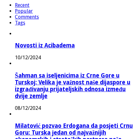
Recent
Popular
Comments
Tags
Novosti iz Acibadema
10/12/2024
Šahman sa iseljenicima iz Crne Gore u
Turskoj: Velika je važnost naše dijaspore u
izgrađivanju prijateljskih odnosa između
dvije zemlje
08/12/2024
Milatović pozvao Erdogana da posjeti Crnu
Goru: Turska jedan od najvažnijih