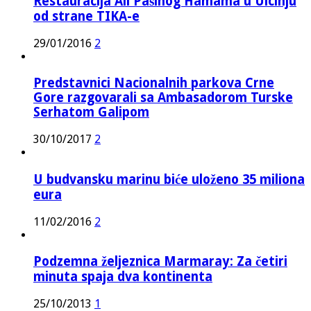
Restauracija Ali Pašinog Hamama u Ulcinju
od strane TIKA-e
29/01/2016
2
Predstavnici Nacionalnih parkova Crne
Gore razgovarali sa Ambasadorom Turske
Serhatom Galipom
30/10/2017
2
U budvansku marinu biće uloženo 35 miliona
eura
11/02/2016
2
Podzemna željeznica Marmaray: Za četiri
minuta spaja dva kontinenta
25/10/2013
1