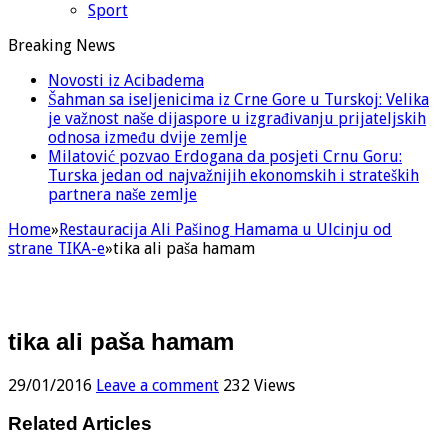
Sport
Breaking News
Novosti iz Acibadema
Šahman sa iseljenicima iz Crne Gore u Turskoj: Velika
je važnost naše dijaspore u izgrađivanju prijateljskih
odnosa između dvije zemlje
Milatović pozvao Erdogana da posjeti Crnu Goru:
Turska jedan od najvažnijih ekonomskih i strateških
partnera naše zemlje
Home
»
Restauracija Ali Pašinog Hamama u Ulcinju od
strane TIKA-e
»
tika ali paša hamam
tika ali paša hamam
29/01/2016
Leave a comment
232 Views
Related Articles