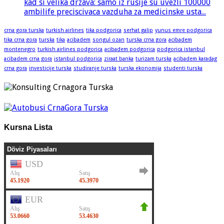
kad si velika drzava: samo iz rusije su uvezli 100000
ambilife preciscivaca vazduha za medicinske usta...
crna gora turska
turkish airlines
tika podgorica
serhat galip
yunus emre podgorica
tika crna gora
turska
tika
acibadem
songul ozan
turska crna gora
acibadem
montenegro
turkish airlines podgorica
acibadem podgorica
podgorica istanbul
acibadem crna gora
istanbul podgorica
ziraat banka
turizam turska
acibadem karadag
crna gora
investicije turska
studiranje turska
turska ekonomija
studenti turska
Kursna Lista