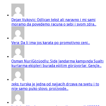
Dejan Vukovic: Odlican tekst ali naravno i mi sami
moramo da povedemo racuna o sebi i svom zdra...
Vera: Da li ima jos karata po promotivno ceni...
Osman NuriGözüodlu: Side Jandarma kampında Sualtı
kurtarma ekipleri burada eğitim görüyorlar. Gençle...
zeks: turska je jedna od najjacih drzava na svetu i to
nije samo puko slovo. proizvode...