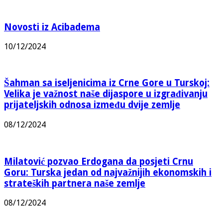
Novosti iz Acibadema
10/12/2024
Šahman sa iseljenicima iz Crne Gore u Turskoj:
Velika je važnost naše dijaspore u izgrađivanju
prijateljskih odnosa između dvije zemlje
08/12/2024
Milatović pozvao Erdogana da posjeti Crnu
Goru: Turska jedan od najvažnijih ekonomskih i
strateških partnera naše zemlje
08/12/2024