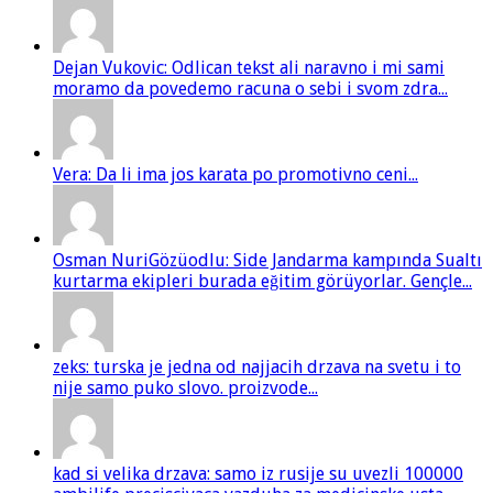
Dejan Vukovic: Odlican tekst ali naravno i mi sami
moramo da povedemo racuna o sebi i svom zdra...
Vera: Da li ima jos karata po promotivno ceni...
Osman NuriGözüodlu: Side Jandarma kampında Sualtı
kurtarma ekipleri burada eğitim görüyorlar. Gençle...
zeks: turska je jedna od najjacih drzava na svetu i to
nije samo puko slovo. proizvode...
kad si velika drzava: samo iz rusije su uvezli 100000