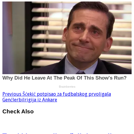
Previous
Šćekić potpisao za fudbalskog prvoligaša
Genćlerbilrigija iz Ankare
Check Also