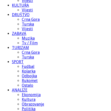
Vijesti
KULTURA
Vijesti
DRUŠTVO
Crna Gora
Turska
Vijesti
ZABAVA
Muzika
Tv / Film
TURIZAM
Crna Gora
Turska
SPORT
Fudbal
Košarka
Odbojka
Rukomet
Ostalo
ANALIZE
Ekonomija
Kultura
Obrazovanje
Politika