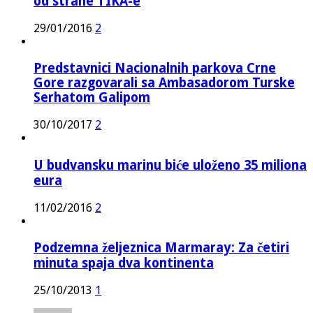
od strane TIKA-e
29/01/2016
2
Predstavnici Nacionalnih parkova Crne
Gore razgovarali sa Ambasadorom Turske
Serhatom Galipom
30/10/2017
2
U budvansku marinu biće uloženo 35 miliona
eura
11/02/2016
2
Podzemna željeznica Marmaray: Za četiri
minuta spaja dva kontinenta
25/10/2013
1