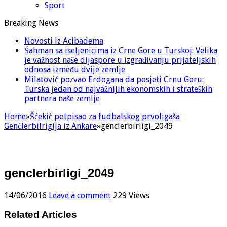
Sport
Breaking News
Novosti iz Acibadema
Šahman sa iseljenicima iz Crne Gore u Turskoj: Velika
je važnost naše dijaspore u izgrađivanju prijateljskih
odnosa između dvije zemlje
Milatović pozvao Erdogana da posjeti Crnu Goru:
Turska jedan od najvažnijih ekonomskih i strateških
partnera naše zemlje
Home
»
Šćekić potpisao za fudbalskog prvoligaša
Genćlerbilrigija iz Ankare
»
genclerbirligi_2049
genclerbirligi_2049
14/06/2016
Leave a comment
229 Views
Related Articles