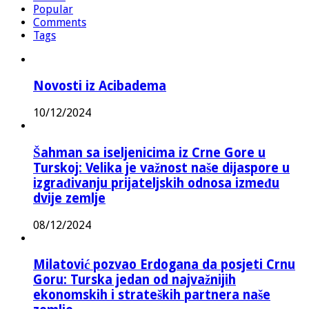
Popular
Comments
Tags
Novosti iz Acibadema
10/12/2024
Šahman sa iseljenicima iz Crne Gore u
Turskoj: Velika je važnost naše dijaspore u
izgrađivanju prijateljskih odnosa između
dvije zemlje
08/12/2024
Milatović pozvao Erdogana da posjeti Crnu
Goru: Turska jedan od najvažnijih
ekonomskih i strateških partnera naše