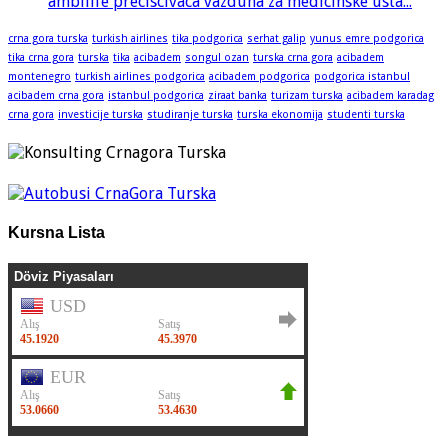
ambilife preciscivaca vazduha za medicinske usta...
crna gora turska
turkish airlines
tika podgorica
serhat galip
yunus emre podgorica
tika crna gora
turska
tika
acibadem
songul ozan
turska crna gora
acibadem
montenegro
turkish airlines podgorica
acibadem podgorica
podgorica istanbul
acibadem crna gora
istanbul podgorica
ziraat banka
turizam turska
acibadem karadag
crna gora
investicije turska
studiranje turska
turska ekonomija
studenti turska
Kursna Lista