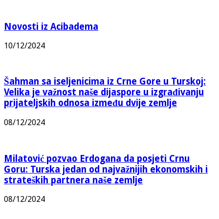
Novosti iz Acibadema
10/12/2024
Šahman sa iseljenicima iz Crne Gore u Turskoj:
Velika je važnost naše dijaspore u izgrađivanju
prijateljskih odnosa između dvije zemlje
08/12/2024
Milatović pozvao Erdogana da posjeti Crnu
Goru: Turska jedan od najvažnijih ekonomskih i
strateških partnera naše zemlje
08/12/2024