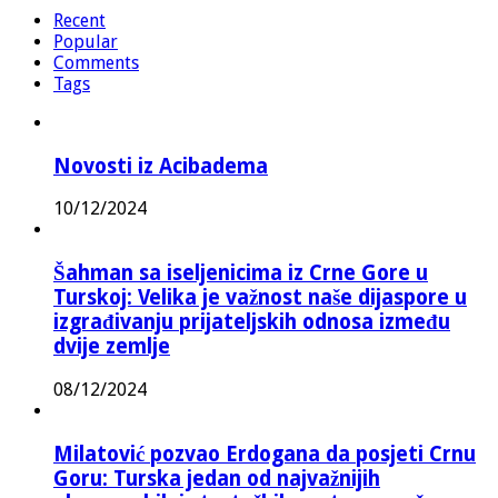
Recent
Popular
Comments
Tags
Novosti iz Acibadema
10/12/2024
Šahman sa iseljenicima iz Crne Gore u
Turskoj: Velika je važnost naše dijaspore u
izgrađivanju prijateljskih odnosa između
dvije zemlje
08/12/2024
Milatović pozvao Erdogana da posjeti Crnu
Goru: Turska jedan od najvažnijih