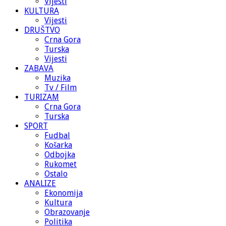
Vijesti
KULTURA
Vijesti
DRUŠTVO
Crna Gora
Turska
Vijesti
ZABAVA
Muzika
Tv / Film
TURIZAM
Crna Gora
Turska
SPORT
Fudbal
Košarka
Odbojka
Rukomet
Ostalo
ANALIZE
Ekonomija
Kultura
Obrazovanje
Politika