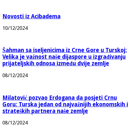
Novosti iz Acibadema
10/12/2024
Šahman sa iseljenicima iz Crne Gore u Turskoj:
Velika je važnost naše dijaspore u izgrađivanju
prijateljskih odnosa između dvije zemlje
08/12/2024
Milatović pozvao Erdogana da posjeti Crnu
Goru: Turska jedan od najvažnijih ekonomskih i
strateških partnera naše zemlje
08/12/2024