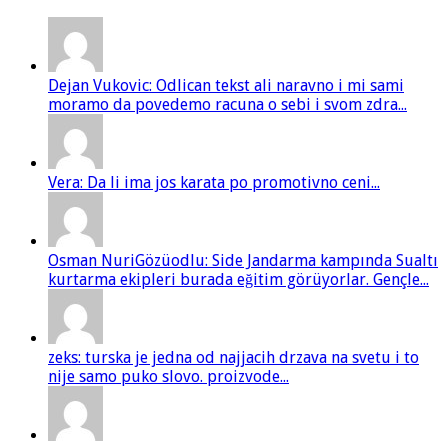
Dejan Vukovic: Odlican tekst ali naravno i mi sami
moramo da povedemo racuna o sebi i svom zdra...
Vera: Da li ima jos karata po promotivno ceni...
Osman NuriGözüodlu: Side Jandarma kampında Sualtı
kurtarma ekipleri burada eğitim görüyorlar. Gençle...
zeks: turska je jedna od najjacih drzava na svetu i to
nije samo puko slovo. proizvode...