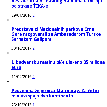
Restauracija Ali Pašinog Hamama u Ulcinju
od strane TIKA-e
29/01/2016
2
Predstavnici Nacionalnih parkova Crne
Gore razgovarali sa Ambasadorom Turske
Serhatom Galipom
30/10/2017
2
U budvansku marinu biće uloženo 35 miliona
eura
11/02/2016
2
Podzemna željeznica Marmaray: Za četiri
minuta spaja dva kontinenta
25/10/2013
1