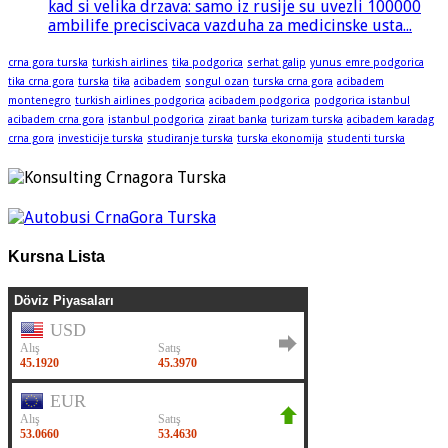
kad si velika drzava: samo iz rusije su uvezli 100000
ambilife preciscivaca vazduha za medicinske usta...
crna gora turska
turkish airlines
tika podgorica
serhat galip
yunus emre podgorica
tika crna gora
turska
tika
acibadem
songul ozan
turska crna gora
acibadem
montenegro
turkish airlines podgorica
acibadem podgorica
podgorica istanbul
acibadem crna gora
istanbul podgorica
ziraat banka
turizam turska
acibadem karadag
crna gora
investicije turska
studiranje turska
turska ekonomija
studenti turska
Kursna Lista