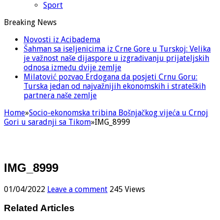
Sport
Breaking News
Novosti iz Acibadema
Šahman sa iseljenicima iz Crne Gore u Turskoj: Velika
je važnost naše dijaspore u izgrađivanju prijateljskih
odnosa između dvije zemlje
Milatović pozvao Erdogana da posjeti Crnu Goru:
Turska jedan od najvažnijih ekonomskih i strateških
partnera naše zemlje
Home
»
Socio-ekonomska tribina Bošnjačkog vijeća u Crnoj
Gori u saradnji sa Tikom
»
IMG_8999
IMG_8999
01/04/2022
Leave a comment
245 Views
Related Articles