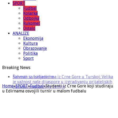
SPORT
Fudbal
Košarka
Odbojka
Rukomet
Ostalo
ANALIZE
Ekonomija
Kultura
Obrazovanje
Politika
Sport
Breaking News
Šahman sa iseljenicima iz Crne Gore u Turskoj: Velika
je važnost naše dijaspore u izgrađivanju prijateljskih
Home
»
SPORT
»
Fudbal
»
Studenti iz Crne Gore koji studiraju
odnosa između dvije zemlje
u Edirnama osvojili turnir u malom fudbalu