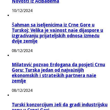
Novosti iz Acibadema
10/12/2024
Šahman sa iseljenicima iz Crne Gore u
Turskoj: Velika je važnost naše dijaspore u
izgrađivanju prijateljskih odnosa između
dvije zemlje
08/12/2024
Milatović pozvao Erdogana da posjeti Crnu
Goru: Turska jedan od najvažnijih
ekonomskih i strateških partnera naše
zemlje
08/12/2024
Turski konzorcijum želi da gradi industrijsku