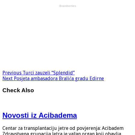
Previous
Turci zauzeli “Splendid”
Next
Posjeta ambasadora Bralića gradu Edirne
Check Also
Novosti iz Acibadema
Centar za transplantaciju jetre od povjerenja: Acibadem
Zdravstvena grupacija Jetra je važan organ koji obavlja …