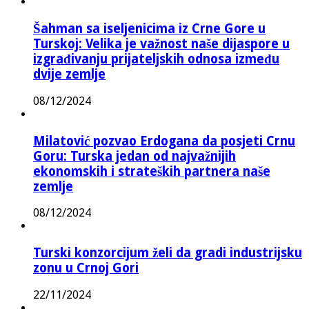
Šahman sa iseljenicima iz Crne Gore u
Turskoj: Velika je važnost naše dijaspore u
izgrađivanju prijateljskih odnosa između
dvije zemlje
08/12/2024
Milatović pozvao Erdogana da posjeti Crnu
Goru: Turska jedan od najvažnijih
ekonomskih i strateških partnera naše
zemlje
08/12/2024
Turski konzorcijum želi da gradi industrijsku
zonu u Crnoj Gori
22/11/2024