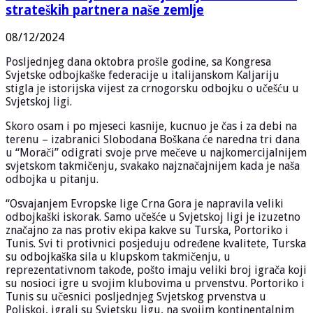
strateških partnera naše zemlje
08/12/2024
Posljednjeg dana oktobra prošle godine, sa Kongresa
Svjetske odbojkaške federacije u italijanskom Kaljariju
stigla je istorijska vijest za crnogorsku odbojku o učešću u
Svjetskoj ligi.
Skoro osam i po mjeseci kasnije, kucnuo je čas i za debi na
terenu – izabranici Slobodana Boškana će naredna tri dana
u “Morači” odigrati svoje prve mečeve u najkomercijalnijem
svjetskom takmičenju, svakako najznačajnijem kada je naša
odbojka u pitanju.
“Osvajanjem Evropske lige Crna Gora je napravila veliki
odbojkaški iskorak. Samo učešće u Svjetskoj ligi je izuzetno
značajno za nas protiv ekipa kakve su Turska, Portoriko i
Tunis. Svi ti protivnici posjeduju određene kvalitete, Turska
su odbojkaška sila u klupskom takmičenju, u
reprezentativnom takođe, pošto imaju veliki broj igrača koji
su nosioci igre u svojim klubovima u prvenstvu. Portoriko i
Tunis su učesnici posljednjeg Svjetskog prvenstva u
Poljskoj, igrali su Svjetsku ligu, na svojim kontinentalnim