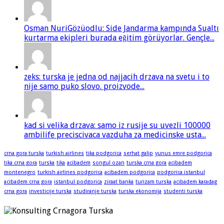
Osman NuriGözüodlu: Side Jandarma kampında Sualtı
kurtarma ekipleri burada eğitim görüyorlar. Gençle...
zeks: turska je jedna od najjacih drzava na svetu i to
nije samo puko slovo. proizvode...
kad si velika drzava: samo iz rusije su uvezli 100000
ambilife preciscivaca vazduha za medicinske usta...
crna gora turska
turkish airlines
tika podgorica
serhat galip
yunus emre podgorica
tika crna gora
turska
tika
acibadem
songul ozan
turska crna gora
acibadem
montenegro
turkish airlines podgorica
acibadem podgorica
podgorica istanbul
acibadem crna gora
istanbul podgorica
ziraat banka
turizam turska
acibadem karadag
crna gora
investicije turska
studiranje turska
turska ekonomija
studenti turska