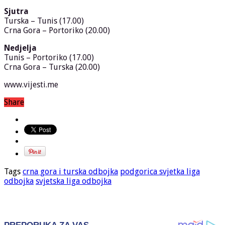
Sjutra
Turska – Tunis (17.00)
Crna Gora – Portoriko (20.00)
Nedjelja
Tunis – Portoriko (17.00)
Crna Gora – Turska (20.00)
www.vijesti.me
Share
Tags
crna gora i turska odbojka
podgorica svjetka liga
odbojka
svjetska liga odbojka