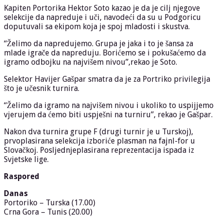
Kapiten Portorika Hektor Soto kazao je da je cilj njegove
selekcije da napreduje i uči, navodeći da su u Podgoricu
doputuvali sa ekipom koja je spoj mladosti i skustva.
“Želimo da napredujemo. Grupa je jaka i to je šansa za
mlade igrače da napreduju. Borićemo se i pokušaćemo da
igramo odbojku na najvišem nivou”,rekao je Soto.
Selektor Havijer Gašpar smatra da je za Portriko privilegija
što je učesnik turnira.
“Želimo da igramo na najvišem nivou i ukoliko to uspijjemo
vjerujem da ćemo biti uspješni na turniru”, rekao je Gašpar.
Nakon dva turnira grupe F (drugi turnir je u Turskoj),
prvoplasirana selekcija izboriće plasman na fajnl-for u
Slovačkoj. Posljednjeplasirana reprezentacija ispada iz
Svjetske lige.
Raspored
Danas
Portoriko – Turska (17.00)
Crna Gora – Tunis (20.00)