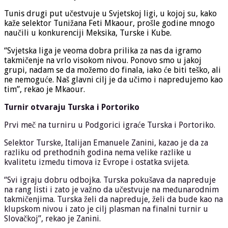
Tunis drugi put učestvuje u Svjetskoj ligi, u kojoj su, kako
kaže selektor Tunižana Feti Mkaour, prošle godine mnogo
naučili u konkurenciji Meksika, Turske i Kube.
“Svjetska liga je veoma dobra prilika za nas da igramo
takmičenje na vrlo visokom nivou. Ponovo smo u jakoj
grupi, nadam se da možemo do finala, iako će biti teško, ali
ne nemoguće. Naš glavni cilj je da učimo i napredujemo kao
tim”, rekao je Mkaour.
Turnir otvaraju Turska i Portoriko
Prvi meč na turniru u Podgorici igraće Turska i Portoriko.
Selektor Turske, Italijan Emanuele Zanini, kazao je da za
razliku od prethodnih godina nema velike razlike u
kvalitetu između timova iz Evrope i ostatka svijeta.
“Svi igraju dobru odbojka. Turska pokušava da napreduje
na rang listi i zato je važno da učestvuje na međunarodnim
takmičenjima. Turska želi da napreduje, želi da bude kao na
klupskom nivou i zato je cilj plasman na finalni turnir u
Slovačkoj”, rekao je Zanini.