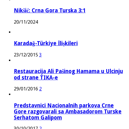
Nikšić: Crna Gora Turska 3:1
20/11/2024
Karadağ-Türkiye İlişkileri
23/12/2015
3
Restauracija Ali Pašinog Hamama u Ulcinju
od strane TIKA-e
29/01/2016
2
Predstavnici Nacionalnih parkova Crne
Gore razgovarali sa Ambasadorom Turske
Serhatom Galipom
30/10/2017
2