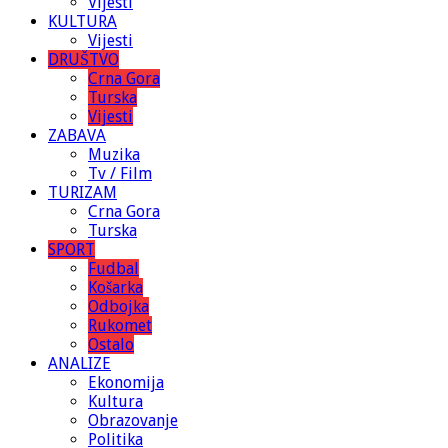
Vijesti
KULTURA
Vijesti
DRUŠTVO
Crna Gora
Turska
Vijesti
ZABAVA
Muzika
Tv / Film
TURIZAM
Crna Gora
Turska
SPORT
Fudbal
Košarka
Odbojka
Rukomet
Ostalo
ANALIZE
Ekonomija
Kultura
Obrazovanje
Politika