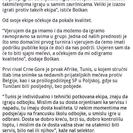
takmičenjima igraju u samim završnicama. Veliki je izazov
igrati protiv takvih ekipa”, ističe Boškan.
Od svoje ekipe očekuje da pokaže kvalitet.
“Vjerujem da ga imamo i da možemo da igramo
ravnopravno sa svima u grupi. Jedna od naših prednosti je
što smo domaćini prvog turnira i vjerujem da ćemo imati
podršku publike koja će doći da nas podrži. Uvjeren sam da
će to biti sjajni mečevi, a očekujem da mi odigramo
kvalitetno”, dodaje Boškan.
Prvi rival Crne Gore je prvak Afrike, Tunis, u kojem stručni
štab ima snimke sa nedavnih prijateljskih mečeva protiv
Belgije, kao i sa prošlogodišnjeg SP u Poljskoj, gdje su
Tunižani bili posljednji, bez pobjede.
“Tunis je individualno i tehnički potkovana ekipa, znaju da
igraju odbojku. Mislim da su dosta orjentisani ka servisu i
napadu, tu imaju dosta kvaliteta. U nekim momentima me
podsjećaju na francusku školu odbojke, u smislu igre u
odbrani. Dosta se dobro kreću, brzi su, dobro kontrolišu
loptu, i mislim da će dosta važna stvar na utakmici biti
servis, bilo naš ili njihov”, kaže naš selektor.