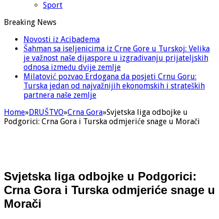
Sport
Breaking News
Novosti iz Acibadema
Šahman sa iseljenicima iz Crne Gore u Turskoj: Velika
je važnost naše dijaspore u izgrađivanju prijateljskih
odnosa između dvije zemlje
Milatović pozvao Erdogana da posjeti Crnu Goru:
Turska jedan od najvažnijih ekonomskih i strateških
partnera naše zemlje
Home
»
DRUŠTVO
»
Crna Gora
»
Svjetska liga odbojke u
Podgorici: Crna Gora i Turska odmjeriće snage u Morači
Svjetska liga odbojke u Podgorici:
Crna Gora i Turska odmjeriće snage u
Morači