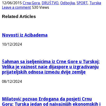
12/06/2015
Crna Gora
,
DRUŠTVO
,
Odbojka
,
SPORT
,
Turska
Leave a comment
530 Views
Related Articles
Novosti iz Acibadema
10/12/2024
Šahman sa iseljenicima iz Crne Gore u Turskoj:
Velika je važnost naše dijaspore u izgrađivanju
prijateljskih odnosa između dvije zemlje
08/12/2024
Milatović pozvao Erdogana da posjeti Crnu
Goru: Turska jedan od najvažnijih ekonomskih i