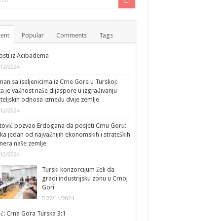
ent
Popular
Comments
Tags
sti iz Acibadema
/12/2024
an sa iseljenicima iz Crne Gore u Turskoj:
ka je važnost naše dijaspore u izgrađivanju
ateljskih odnosa između dvije zemlje
/12/2024
tović pozvao Erdogana da posjeti Crnu Goru:
ka jedan od najvažnijih ekonomskih i strateških
nera naše zemlje
/12/2024
Turski konzorcijum želi da
gradi industrijsku zonu u Crnoj
Gori
22/11/2024
ić: Crna Gora Turska 3:1