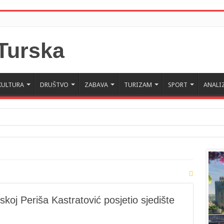
KULTURA
DRUŠTVO
ZABAVA
TURIZAM
SPORT
ANALI
oj Periša Kastratović posjetio sjedište