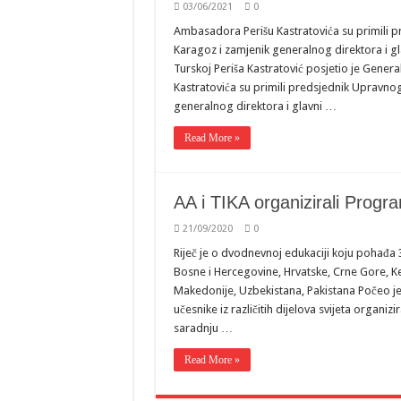
03/06/2021
0
Ambasadora Perišu Kastratovića su primili 
Karagoz i zamjenik generalnog direktora i 
Turskoj Periša Kastratović posjetio je Gene
Kastratovića su primili predsjednik Upravno
generalnog direktora i glavni …
Read More »
AA i TIKA organizirali Progra
21/09/2020
0
Riječ je o dvodnevnoj edukaciji koju pohađa 30 
Bosne i Hercegovine, Hrvatske, Crne Gore, Ken
Makedonije, Uzbekistana, Pakistana Počeo je
učesnike iz različitih dijelova svijeta organ
saradnju …
Read More »