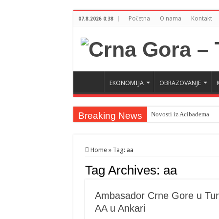
Početna
O nama
Kontakt
07.8.2026 0:38
EKONOMIJA
OBRAZOVANJE
Breaking News
Novosti iz Acibadema
Home
»
Tag:
aa
Tag Archives:
aa
Ambasador Crne Gore u Tursk
AA u Ankari