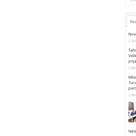
Rec
Novo
10
Šahm
Veli
prij
08
Mila
Turs
part
08
Nikš