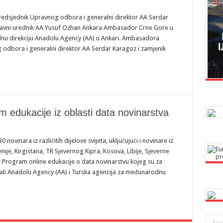
predsjednik Upravnog odbora i generalni direktor AA Serdar
glavni urednik AA Yusuf Ozhan Ankara Ambasador Crne Gore u
ralnu direkciju Anadolu Agency (AA) u Ankari. Ambasadora
g odbora i generalni direktor AA Serdar Karagoz i zamjenik
m edukacije iz oblasti data novinarstva
novinara iz različitih dijelove svijeta, uključujući i novinare iz
ije, Kirgistana, TR Sjevernog Kipra, Kosova, Libije, Sjeverne
 Program online edukacije o data novinarstvu kojeg su za
izirali Anadolu Agency (AA) i Turska agencija za međunarodnu