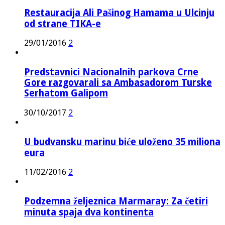
Restauracija Ali Pašinog Hamama u Ulcinju
od strane TIKA-e
29/01/2016
2
Predstavnici Nacionalnih parkova Crne
Gore razgovarali sa Ambasadorom Turske
Serhatom Galipom
30/10/2017
2
U budvansku marinu biće uloženo 35 miliona
eura
11/02/2016
2
Podzemna željeznica Marmaray: Za četiri
minuta spaja dva kontinenta