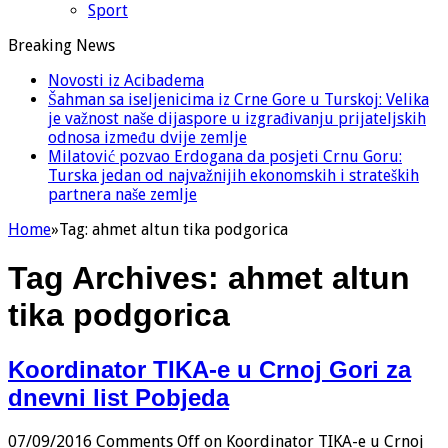
Sport
Breaking News
Novosti iz Acibadema
Šahman sa iseljenicima iz Crne Gore u Turskoj: Velika
je važnost naše dijaspore u izgrađivanju prijateljskih
odnosa između dvije zemlje
Milatović pozvao Erdogana da posjeti Crnu Goru:
Turska jedan od najvažnijih ekonomskih i strateških
partnera naše zemlje
Home
»
Tag:
ahmet altun tika podgorica
Tag Archives:
ahmet altun
tika podgorica
Koordinator TIKA-e u Crnoj Gori za
dnevni list Pobjeda
07/09/2016
Comments Off
on Koordinator TIKA-e u Crnoj