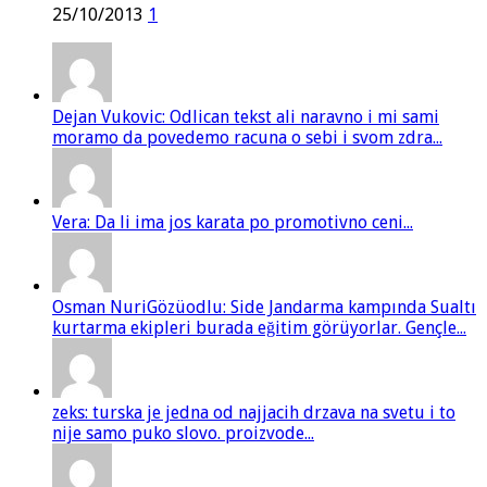
25/10/2013
1
Dejan Vukovic: Odlican tekst ali naravno i mi sami
moramo da povedemo racuna o sebi i svom zdra...
Vera: Da li ima jos karata po promotivno ceni...
Osman NuriGözüodlu: Side Jandarma kampında Sualtı
kurtarma ekipleri burada eğitim görüyorlar. Gençle...
zeks: turska je jedna od najjacih drzava na svetu i to
nije samo puko slovo. proizvode...