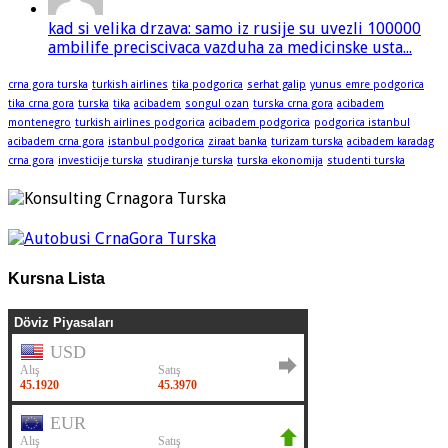
kad si velika drzava: samo iz rusije su uvezli 100000
ambilife preciscivaca vazduha za medicinske usta...
crna gora turska
turkish airlines
tika podgorica
serhat galip
yunus emre podgorica
tika crna gora
turska
tika
acibadem
songul ozan
turska crna gora
acibadem
montenegro
turkish airlines podgorica
acibadem podgorica
podgorica istanbul
acibadem crna gora
istanbul podgorica
ziraat banka
turizam turska
acibadem karadag
crna gora
investicije turska
studiranje turska
turska ekonomija
studenti turska
Kursna Lista