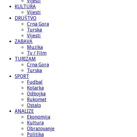
Vijesti
KULTURA
Vijesti
DRUŠTVO
Crna Gora
Turska
Vijesti
ZABAVA
Muzika
Tv / Film
TURIZAM
Crna Gora
Turska
SPORT
Fudbal
Košarka
Odbojka
Rukomet
Ostalo
ANALIZE
Ekonomija
Kultura
Obrazovanje
Politika