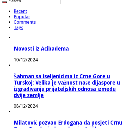
Recent
Popular
Comments
Tags
Novosti iz Acibadema
10/12/2024
Šahman sa iseljenicima iz Crne Gore u
Turskoj: Velika je važnost naše dijaspore u
izgrađivanju prijateljskih odnosa između
dvije zemlje
08/12/2024
Milatović pozvao Erdogana da posjeti Crnu