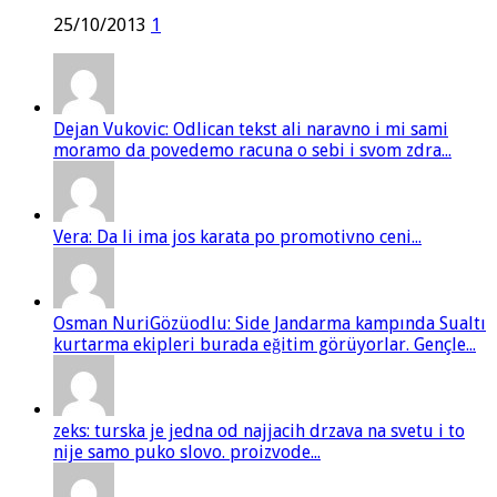
25/10/2013
1
Dejan Vukovic: Odlican tekst ali naravno i mi sami
moramo da povedemo racuna o sebi i svom zdra...
Vera: Da li ima jos karata po promotivno ceni...
Osman NuriGözüodlu: Side Jandarma kampında Sualtı
kurtarma ekipleri burada eğitim görüyorlar. Gençle...
zeks: turska je jedna od najjacih drzava na svetu i to
nije samo puko slovo. proizvode...