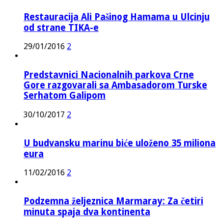
Restauracija Ali Pašinog Hamama u Ulcinju
od strane TIKA-e
29/01/2016
2
Predstavnici Nacionalnih parkova Crne
Gore razgovarali sa Ambasadorom Turske
Serhatom Galipom
30/10/2017
2
U budvansku marinu biće uloženo 35 miliona
eura
11/02/2016
2
Podzemna željeznica Marmaray: Za četiri
minuta spaja dva kontinenta