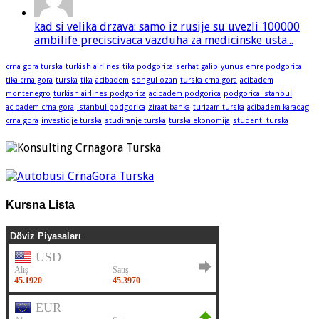
kad si velika drzava: samo iz rusije su uvezli 100000
ambilife preciscivaca vazduha za medicinske usta...
crna gora turska
turkish airlines
tika podgorica
serhat galip
yunus emre podgorica
tika crna gora
turska
tika
acibadem
songul ozan
turska crna gora
acibadem
montenegro
turkish airlines podgorica
acibadem podgorica
podgorica istanbul
acibadem crna gora
istanbul podgorica
ziraat banka
turizam turska
acibadem karadag
crna gora
investicije turska
studiranje turska
turska ekonomija
studenti turska
Kursna Lista