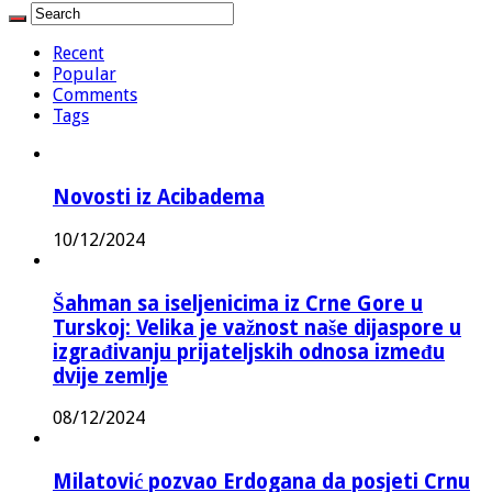
Recent
Popular
Comments
Tags
Novosti iz Acibadema
10/12/2024
Šahman sa iseljenicima iz Crne Gore u
Turskoj: Velika je važnost naše dijaspore u
izgrađivanju prijateljskih odnosa između
dvije zemlje
08/12/2024
Milatović pozvao Erdogana da posjeti Crnu