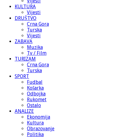
Vijesti
KULTURA
Vijesti
DRUŠTVO
Crna Gora
Turska
Vijesti
ZABAVA
Muzika
Tv / Film
TURIZAM
Crna Gora
Turska
SPORT
Fudbal
Košarka
Odbojka
Rukomet
Ostalo
ANALIZE
Ekonomija
Kultura
Obrazovanje
Politika