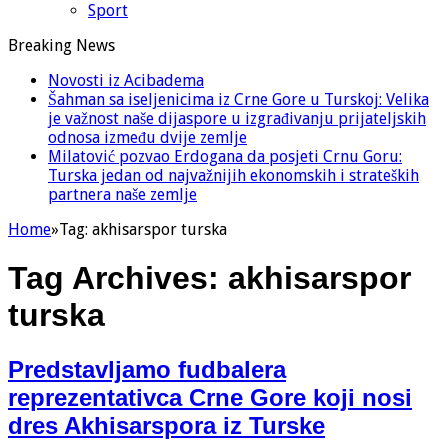
Sport
Breaking News
Novosti iz Acibadema
Šahman sa iseljenicima iz Crne Gore u Turskoj: Velika
je važnost naše dijaspore u izgrađivanju prijateljskih
odnosa između dvije zemlje
Milatović pozvao Erdogana da posjeti Crnu Goru:
Turska jedan od najvažnijih ekonomskih i strateških
partnera naše zemlje
Home
»
Tag:
akhisarspor turska
Tag Archives:
akhisarspor
turska
Predstavljamo fudbalera
reprezentativca Crne Gore koji nosi
dres Akhisarspora iz Turske