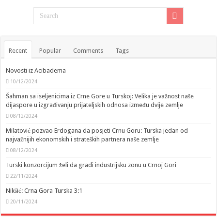
Recent
Popular
Comments
Tags
Novosti iz Acibadema
10/12/2024
Šahman sa iseljenicima iz Crne Gore u Turskoj: Velika je važnost naše
dijaspore u izgrađivanju prijateljskih odnosa između dvije zemlje
08/12/2024
Milatović pozvao Erdogana da posjeti Crnu Goru: Turska jedan od
najvažnijih ekonomskih i strateških partnera naše zemlje
08/12/2024
Turski konzorcijum želi da gradi industrijsku zonu u Crnoj Gori
22/11/2024
Nikšić: Crna Gora Turska 3:1
20/11/2024