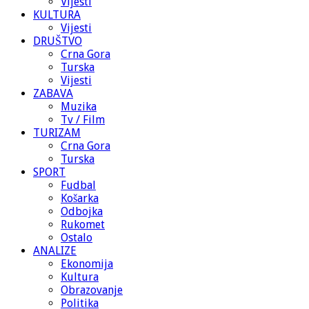
Vijesti
KULTURA
Vijesti
DRUŠTVO
Crna Gora
Turska
Vijesti
ZABAVA
Muzika
Tv / Film
TURIZAM
Crna Gora
Turska
SPORT
Fudbal
Košarka
Odbojka
Rukomet
Ostalo
ANALIZE
Ekonomija
Kultura
Obrazovanje
Politika