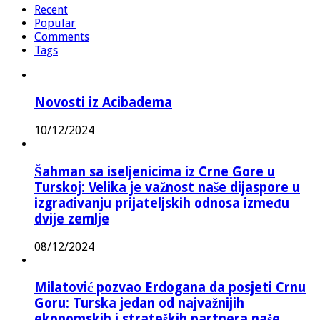
Recent
Popular
Comments
Tags
Novosti iz Acibadema
10/12/2024
Šahman sa iseljenicima iz Crne Gore u
Turskoj: Velika je važnost naše dijaspore u
izgrađivanju prijateljskih odnosa između
dvije zemlje
08/12/2024
Milatović pozvao Erdogana da posjeti Crnu
Goru: Turska jedan od najvažnijih
ekonomskih i strateških partnera naše