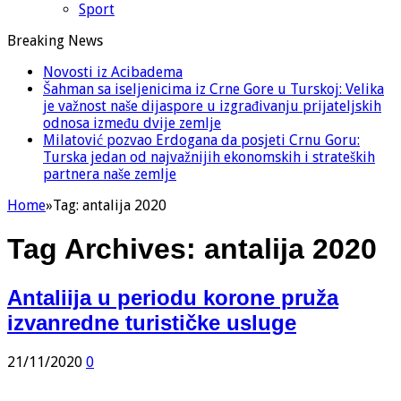
Sport
Breaking News
Novosti iz Acibadema
Šahman sa iseljenicima iz Crne Gore u Turskoj: Velika
je važnost naše dijaspore u izgrađivanju prijateljskih
odnosa između dvije zemlje
Milatović pozvao Erdogana da posjeti Crnu Goru:
Turska jedan od najvažnijih ekonomskih i strateških
partnera naše zemlje
Home
»
Tag:
antalija 2020
Tag Archives:
antalija 2020
Antaliija u periodu korone pruža
izvanredne turističke usluge
21/11/2020
0