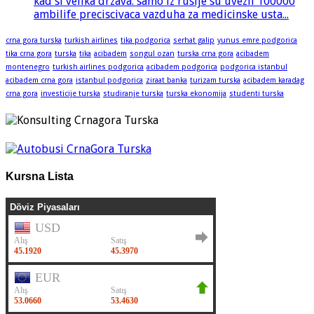
kad si velika drzava: samo iz rusije su uvezli 100000
ambilife preciscivaca vazduha za medicinske usta...
crna gora turska
turkish airlines
tika podgorica
serhat galip
yunus emre podgorica
tika crna gora
turska
tika
acibadem
songul ozan
turska crna gora
acibadem
montenegro
turkish airlines podgorica
acibadem podgorica
podgorica istanbul
acibadem crna gora
istanbul podgorica
ziraat banka
turizam turska
acibadem karadag
crna gora
investicije turska
studiranje turska
turska ekonomija
studenti turska
Kursna Lista