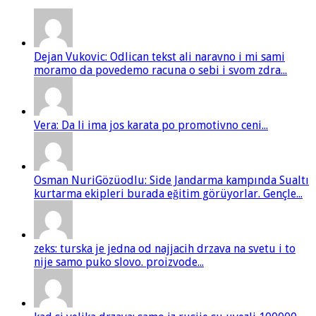
Dejan Vukovic: Odlican tekst ali naravno i mi sami
moramo da povedemo racuna o sebi i svom zdra...
Vera: Da li ima jos karata po promotivno ceni...
Osman NuriGözüodlu: Side Jandarma kampında Sualtı
kurtarma ekipleri burada eğitim görüyorlar. Gençle...
zeks: turska je jedna od najjacih drzava na svetu i to
nije samo puko slovo. proizvode...