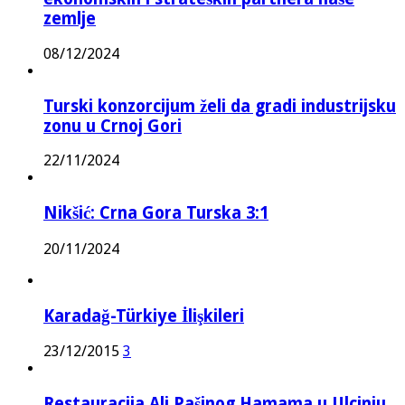
zemlje
08/12/2024
Turski konzorcijum želi da gradi industrijsku
zonu u Crnoj Gori
22/11/2024
Nikšić: Crna Gora Turska 3:1
20/11/2024
Karadağ-Türkiye İlişkileri
23/12/2015
3
Restauracija Ali Pašinog Hamama u Ulcinju