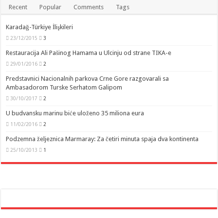
Recent
Popular
Comments
Tags
Karadağ-Türkiye İlişkileri
23/12/2015
3
Restauracija Ali Pašinog Hamama u Ulcinju od strane TIKA-e
29/01/2016
2
Predstavnici Nacionalnih parkova Crne Gore razgovarali sa
Ambasadorom Turske Serhatom Galipom
30/10/2017
2
U budvansku marinu biće uloženo 35 miliona eura
11/02/2016
2
Podzemna željeznica Marmaray: Za četiri minuta spaja dva kontinenta
25/10/2013
1