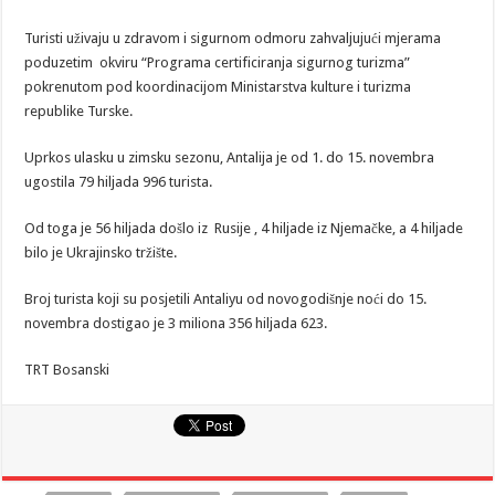
Turisti uživaju u zdravom i sigurnom odmoru zahvaljujući mjerama
poduzetim okviru “Programa certificiranja sigurnog turizma”
pokrenutom pod koordinacijom Ministarstva kulture i turizma
republike Turske.
Uprkos ulasku u zimsku sezonu, Antalija je od 1. do 15. novembra
ugostila 79 hiljada 996 turista.
Od toga je 56 hiljada došlo iz Rusije , 4 hiljade iz Njemačke, a 4 hiljade
bilo je Ukrajinsko tržište.
Broj turista koji su posjetili Antaliyu od novogodišnje noći do 15.
novembra dostigao je 3 miliona 356 hiljada 623.
TRT Bosanski