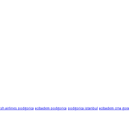
ish airlines podgorica
acibadem podgorica
podgorica istanbul
acibadem crna gora