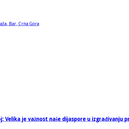
: Velika je važnost naše dijaspore u izgrađivanju p