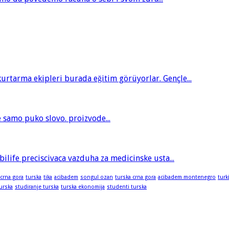
tarma ekipleri burada eğitim görüyorlar. Gençle...
je samo puko slovo. proizvode...
bilife preciscivaca vazduha za medicinske usta...
 crna gora
turska
tika
acibadem
songul ozan
turska crna gora
acibadem montenegro
turk
turska
studiranje turska
turska ekonomija
studenti turska