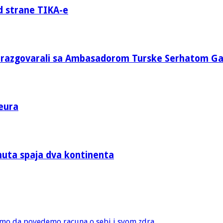
d strane TIKA-e
e razgovarali sa Ambasadorom Turske Serhatom G
eura
nuta spaja dva kontinenta
amo da povedemo racuna o sebi i svom zdra...