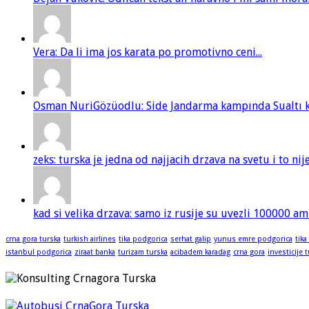
Vera: Da li ima jos karata po promotivno ceni...
Osman NuriGözüodlu: Side Jandarma kampında Sualtı kur
zeks: turska je jedna od najjacih drzava na svetu i to ni
kad si velika drzava: samo iz rusije su uvezli 100000 am
crna gora turska
turkish airlines
tika podgorica
serhat galip
yunus emre podgorica
tika
istanbul podgorica
ziraat banka
turizam turska
acibadem karadag
crna gora
investicije 