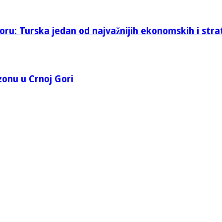
oru: Turska jedan od najvažnijih ekonomskih i stra
 zonu u Crnoj Gori