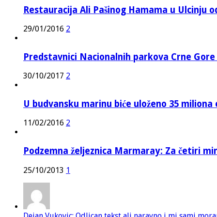
Restauracija Ali Pašinog Hamama u Ulcinju o
29/01/2016
2
Predstavnici Nacionalnih parkova Crne Gor
30/10/2017
2
U budvansku marinu biće uloženo 35 miliona 
11/02/2016
2
Podzemna željeznica Marmaray: Za četiri mi
25/10/2013
1
Dejan Vukovic: Odlican tekst ali naravno i mi sami mor