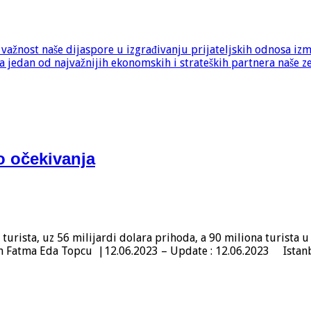
e važnost naše dijaspore u izgrađivanju prijateljskih odnosa iz
 jedan od najvažnijih ekonomskih i strateških partnera naše z
io očekivanja
 turista, uz 56 milijardi dolara prihoda, a 90 miliona turista 
n Fatma Eda Topcu |12.06.2023 – Update : 12.06.2023 Istan