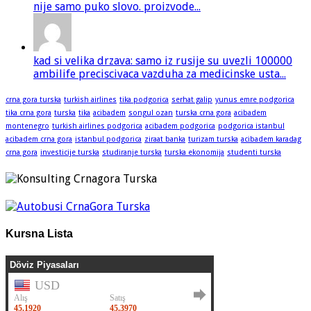
nije samo puko slovo. proizvode...
kad si velika drzava: samo iz rusije su uvezli 100000
ambilife preciscivaca vazduha za medicinske usta...
crna gora turska
turkish airlines
tika podgorica
serhat galip
yunus emre podgorica
tika crna gora
turska
tika
acibadem
songul ozan
turska crna gora
acibadem
montenegro
turkish airlines podgorica
acibadem podgorica
podgorica istanbul
acibadem crna gora
istanbul podgorica
ziraat banka
turizam turska
acibadem karadag
crna gora
investicije turska
studiranje turska
turska ekonomija
studenti turska
Kursna Lista