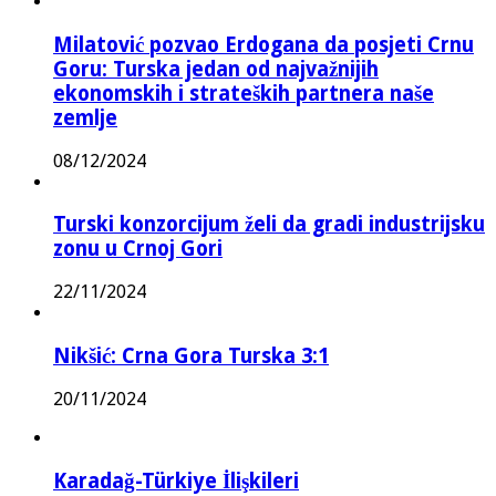
Milatović pozvao Erdogana da posjeti Crnu
Goru: Turska jedan od najvažnijih
ekonomskih i strateških partnera naše
zemlje
08/12/2024
Turski konzorcijum želi da gradi industrijsku
zonu u Crnoj Gori
22/11/2024
Nikšić: Crna Gora Turska 3:1
20/11/2024
Karadağ-Türkiye İlişkileri