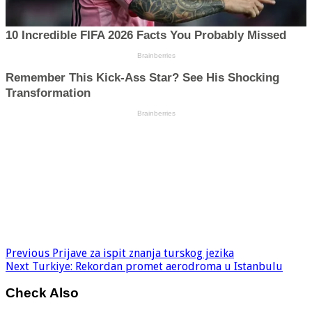
Previous
Prijave za ispit znanja turskog jezika
Next
Turkiye: Rekordan promet aerodroma u Istanbulu
Check Also