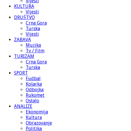
Vijesti
KULTURA
Vijesti
DRUŠTVO
Crna Gora
Turska
Vijesti
ZABAVA
Muzika
Tv / Film
TURIZAM
Crna Gora
Turska
SPORT
Fudbal
Košarka
Odbojka
Rukomet
Ostalo
ANALIZE
Ekonomija
Kultura
Obrazovanje
Politika