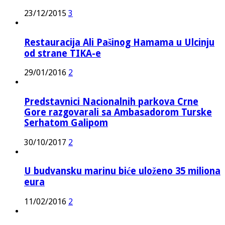
23/12/2015
3
Restauracija Ali Pašinog Hamama u Ulcinju
od strane TIKA-e
29/01/2016
2
Predstavnici Nacionalnih parkova Crne
Gore razgovarali sa Ambasadorom Turske
Serhatom Galipom
30/10/2017
2
U budvansku marinu biće uloženo 35 miliona
eura
11/02/2016
2