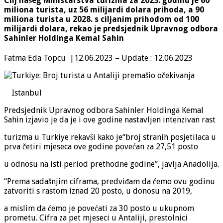
Cilj našeg Ministarstva turizma za 2023. godinu je 60
miliona turista, uz 56 milijardi dolara prihoda, a 90
miliona turista u 2028. s ciljanim prihodom od 100
milijardi dolara, rekao je predsjednik Upravnog odbora
Sahinler Holdinga Kemal Sahin
Fatma Eda Topcu |
12.06.2023 – Update : 12.06.2023
Istanbul
Predsjednik Upravnog odbora Sahinler Holdinga Kemal
Sahin izjavio je da je i ove godine nastavljen intenzivan rast
turizma u Turkiye rekavši kako je“broj stranih posjetilaca u
prva četiri mjeseca ove godine povećan za 27,51 posto
u odnosu na isti period prethodne godine”, javlja Anadolija.
“Prema sadašnjim ciframa, predviđam da ćemo ovu godinu
zatvoriti s rastom iznad 20 posto, u donosu na 2019,
a mislim da ćemo je povećati za 30 posto u ukupnom
prometu. Cifra za pet mjeseci u Antaliji, prestolnici