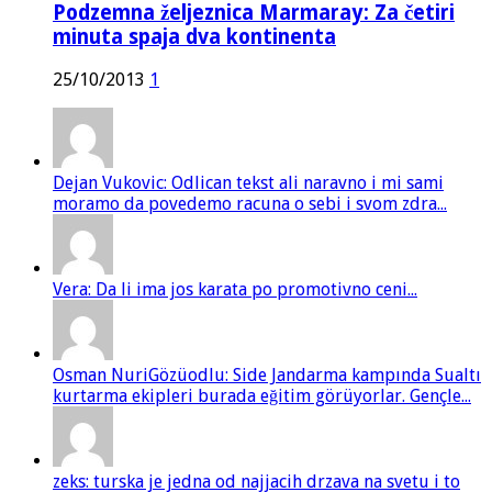
Podzemna željeznica Marmaray: Za četiri
minuta spaja dva kontinenta
25/10/2013
1
Dejan Vukovic: Odlican tekst ali naravno i mi sami
moramo da povedemo racuna o sebi i svom zdra...
Vera: Da li ima jos karata po promotivno ceni...
Osman NuriGözüodlu: Side Jandarma kampında Sualtı
kurtarma ekipleri burada eğitim görüyorlar. Gençle...
zeks: turska je jedna od najjacih drzava na svetu i to