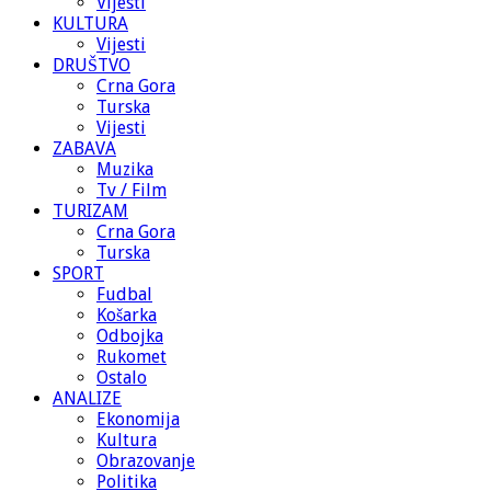
Vijesti
KULTURA
Vijesti
DRUŠTVO
Crna Gora
Turska
Vijesti
ZABAVA
Muzika
Tv / Film
TURIZAM
Crna Gora
Turska
SPORT
Fudbal
Košarka
Odbojka
Rukomet
Ostalo
ANALIZE
Ekonomija
Kultura
Obrazovanje
Politika