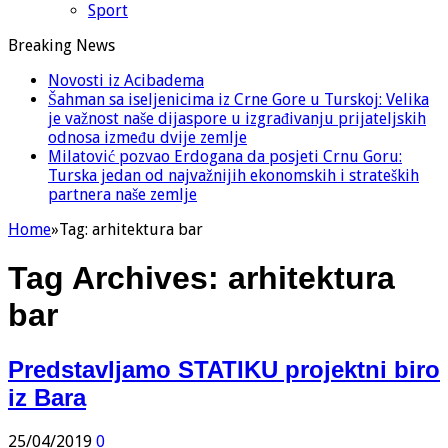
Sport
Breaking News
Novosti iz Acibadema
Šahman sa iseljenicima iz Crne Gore u Turskoj: Velika
je važnost naše dijaspore u izgrađivanju prijateljskih
odnosa između dvije zemlje
Milatović pozvao Erdogana da posjeti Crnu Goru:
Turska jedan od najvažnijih ekonomskih i strateških
partnera naše zemlje
Home
»
Tag:
arhitektura bar
Tag Archives:
arhitektura
bar
Predstavljamo STATIKU projektni biro
iz Bara
25/04/2019
0