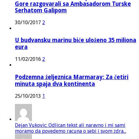
Gore razgovarali sa Ambasadorom Turske
Serhatom Galipom
30/10/2017
2
U budvansku marinu biće uloženo 35 miliona
eura
11/02/2016
2
Podzemna željeznica Marmaray: Za četiri
minuta spaja dva kontinenta
25/10/2013
1
Dejan Vukovic: Odlican tekst ali naravno i mi sami
moramo da povedemo racuna o sebi i svom zdra...