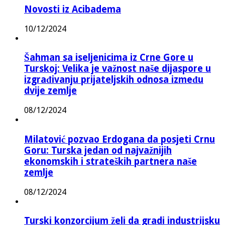
Novosti iz Acibadema
10/12/2024
Šahman sa iseljenicima iz Crne Gore u
Turskoj: Velika je važnost naše dijaspore u
izgrađivanju prijateljskih odnosa između
dvije zemlje
08/12/2024
Milatović pozvao Erdogana da posjeti Crnu
Goru: Turska jedan od najvažnijih
ekonomskih i strateških partnera naše
zemlje
08/12/2024
Turski konzorcijum želi da gradi industrijsku