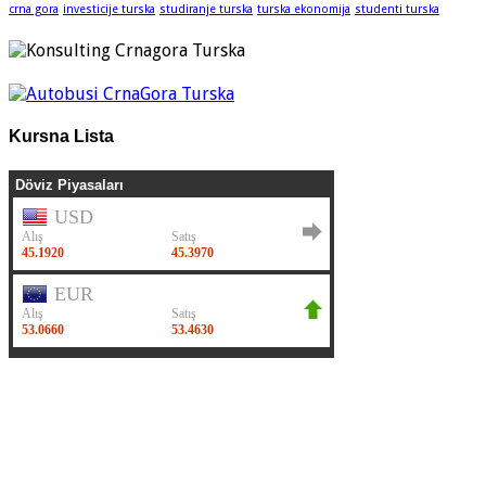
crna gora
investicije turska
studiranje turska
turska ekonomija
studenti turska
Kursna Lista