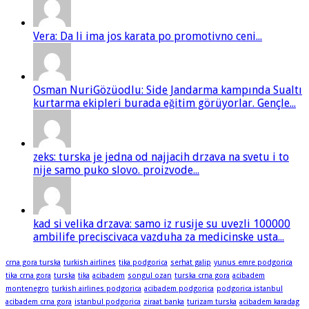
Vera: Da li ima jos karata po promotivno ceni...
Osman NuriGözüodlu: Side Jandarma kampında Sualtı
kurtarma ekipleri burada eğitim görüyorlar. Gençle...
zeks: turska je jedna od najjacih drzava na svetu i to
nije samo puko slovo. proizvode...
kad si velika drzava: samo iz rusije su uvezli 100000
ambilife preciscivaca vazduha za medicinske usta...
crna gora turska
turkish airlines
tika podgorica
serhat galip
yunus emre podgorica
tika crna gora
turska
tika
acibadem
songul ozan
turska crna gora
acibadem
montenegro
turkish airlines podgorica
acibadem podgorica
podgorica istanbul
acibadem crna gora
istanbul podgorica
ziraat banka
turizam turska
acibadem karadag