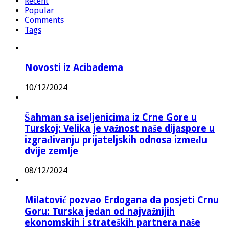
Recent
Popular
Comments
Tags
Novosti iz Acibadema
10/12/2024
Šahman sa iseljenicima iz Crne Gore u
Turskoj: Velika je važnost naše dijaspore u
izgrađivanju prijateljskih odnosa između
dvije zemlje
08/12/2024
Milatović pozvao Erdogana da posjeti Crnu
Goru: Turska jedan od najvažnijih
ekonomskih i strateških partnera naše