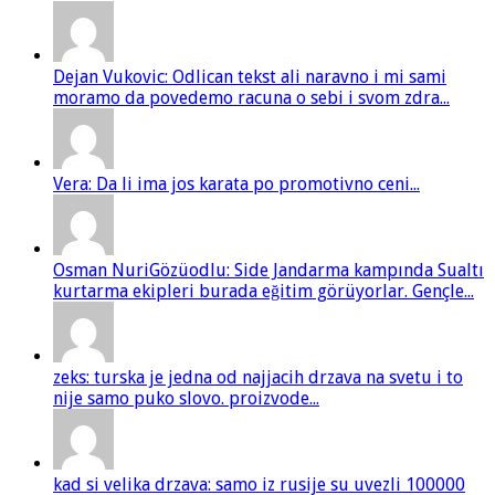
Dejan Vukovic: Odlican tekst ali naravno i mi sami
moramo da povedemo racuna o sebi i svom zdra...
Vera: Da li ima jos karata po promotivno ceni...
Osman NuriGözüodlu: Side Jandarma kampında Sualtı
kurtarma ekipleri burada eğitim görüyorlar. Gençle...
zeks: turska je jedna od najjacih drzava na svetu i to
nije samo puko slovo. proizvode...
kad si velika drzava: samo iz rusije su uvezli 100000