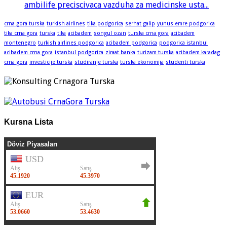
ambilife preciscivaca vazduha za medicinske usta...
crna gora turska
turkish airlines
tika podgorica
serhat galip
yunus emre podgorica
tika crna gora
turska
tika
acibadem
songul ozan
turska crna gora
acibadem
montenegro
turkish airlines podgorica
acibadem podgorica
podgorica istanbul
acibadem crna gora
istanbul podgorica
ziraat banka
turizam turska
acibadem karadag
crna gora
investicije turska
studiranje turska
turska ekonomija
studenti turska
Kursna Lista