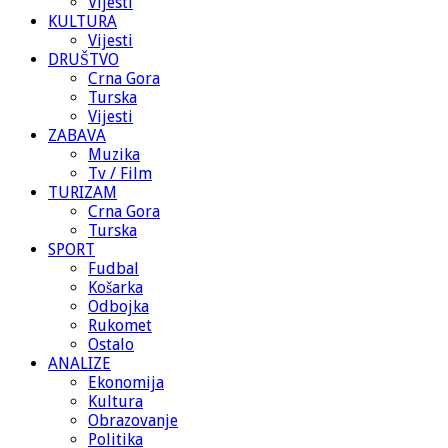
Vijesti
KULTURA
Vijesti
DRUŠTVO
Crna Gora
Turska
Vijesti
ZABAVA
Muzika
Tv / Film
TURIZAM
Crna Gora
Turska
SPORT
Fudbal
Košarka
Odbojka
Rukomet
Ostalo
ANALIZE
Ekonomija
Kultura
Obrazovanje
Politika