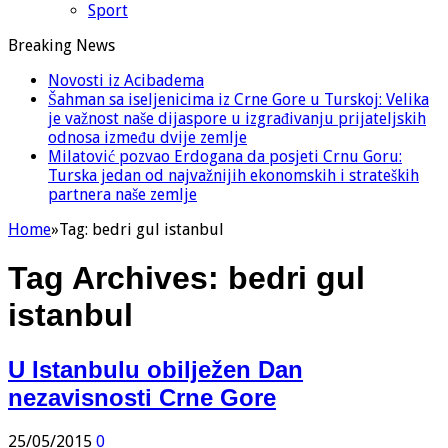
Sport
Breaking News
Novosti iz Acibadema
Šahman sa iseljenicima iz Crne Gore u Turskoj: Velika
je važnost naše dijaspore u izgrađivanju prijateljskih
odnosa između dvije zemlje
Milatović pozvao Erdogana da posjeti Crnu Goru:
Turska jedan od najvažnijih ekonomskih i strateških
partnera naše zemlje
Home
»
Tag:
bedri gul istanbul
Tag Archives:
bedri gul
istanbul
U Istanbulu obilježen Dan
nezavisnosti Crne Gore
25/05/2015
0