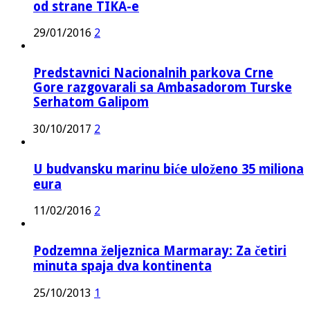
od strane TIKA-e
29/01/2016
2
Predstavnici Nacionalnih parkova Crne
Gore razgovarali sa Ambasadorom Turske
Serhatom Galipom
30/10/2017
2
U budvansku marinu biće uloženo 35 miliona
eura
11/02/2016
2
Podzemna željeznica Marmaray: Za četiri
minuta spaja dva kontinenta
25/10/2013
1