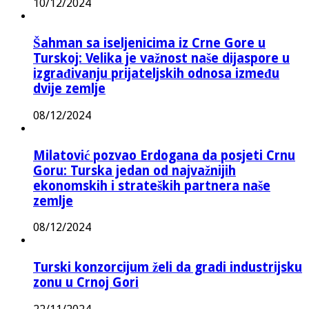
10/12/2024
Šahman sa iseljenicima iz Crne Gore u
Turskoj: Velika je važnost naše dijaspore u
izgrađivanju prijateljskih odnosa između
dvije zemlje
08/12/2024
Milatović pozvao Erdogana da posjeti Crnu
Goru: Turska jedan od najvažnijih
ekonomskih i strateških partnera naše
zemlje
08/12/2024
Turski konzorcijum želi da gradi industrijsku
zonu u Crnoj Gori