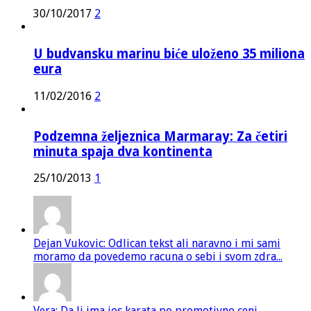
30/10/2017
2
U budvansku marinu biće uloženo 35 miliona
eura
11/02/2016
2
Podzemna željeznica Marmaray: Za četiri
minuta spaja dva kontinenta
25/10/2013
1
Dejan Vukovic: Odlican tekst ali naravno i mi sami
moramo da povedemo racuna o sebi i svom zdra...
Vera: Da li ima jos karata po promotivno ceni...