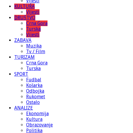
Vijesti
KULTURA
Vijesti
DRUŠTVO
Crna Gora
Turska
Vijesti
ZABAVA
Muzika
Tv / Film
TURIZAM
Crna Gora
Turska
SPORT
Fudbal
Košarka
Odbojka
Rukomet
Ostalo
ANALIZE
Ekonomija
Kultura
Obrazovanje
Politika