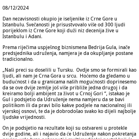
08/12/2024
Dan nezavisnosti okupio je iseljenike iz Crne Gore u
Istanbulu. Svečanosti je prisustvovalo više od 300 ljudi
porijeklom iz Crne Gore koji duži niz decenija žive u
Istanbulu i Adani.
Prema riječima uspješnog biznismena Bedrija Gula, inače
predsjednika udruženja, namjera je da okupljanje postane
tradicionalno.
„Naši preci su doselili u Tursku. Ovdje smo se formirali kao
ljudi, ali nam je Crna Gora u srcu. Hoćemo da gledamo u
budućnost i da u granicama naših mogućnosti doprinesemo
da se ove dvije zemlje još više približe jedna drugoj i da
kreiramo bolji ambijent za život u Crnoj Gori “, istakao je
Gul i podsjetio da Udruženje nema namjeru da se bavi
politikom ili da pravi bilo kakve podjele na nacionalnoj ili
vjerskoj osnovi, te da je dobrodošao svako ko dijeli najbolje
ljudske vrijednosti.
On je podsjetio na rezultate koji su ostvareni u protekle
dvije godine, ali i najavio da će Udruženje nakon pokretanja