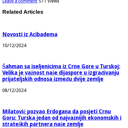
Leave a comment
571 Views
Related Articles
Novosti iz Acibadema
10/12/2024
Šahman sa iseljenicima iz Crne Gore u Turskoj:
Velika je važnost naše dijaspore u izgrađivanju
prijateljskih odnosa između dvije zemlje
08/12/2024
Milatović pozvao Erdogana da posjeti Crnu
Goru: Turska jedan od najvažnijih ekonomskih i
strateških partnera naše zemlje