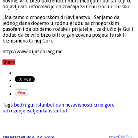
novine, vrlo brzo pokrenuti i multimedijalni portal koji će
objavljivati informacije od značaja za Crnu Goru i Tursku.
„Maštamo o crnogorskom državljanstvu. Sanjamo da
jednog dana dođemo u rodnu grudu sa crnogorskim
pasošem i da obiđemo rođake i prijatelje“, zaključio je Gul i
dodao da će vrlo brzo biti organizovana posjeta turskih
biznismena Crnoj Gori.
http://www.dijasporacg.me
Share
Tags
bedri gul istanbul
dan nezavisnosti crne gore
udruzenje iseljenika istanbul