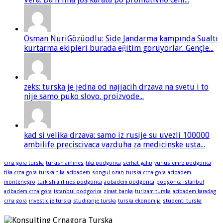
Osman NuriGözüodlu: Side Jandarma kampında Sualtı
kurtarma ekipleri burada eğitim görüyorlar. Gençle...
zeks: turska je jedna od najjacih drzava na svetu i to
nije samo puko slovo. proizvode...
kad si velika drzava: samo iz rusije su uvezli 100000
ambilife preciscivaca vazduha za medicinske usta...
crna gora turska
turkish airlines
tika podgorica
serhat galip
yunus emre podgorica
tika crna gora
turska
tika
acibadem
songul ozan
turska crna gora
acibadem
montenegro
turkish airlines podgorica
acibadem podgorica
podgorica istanbul
acibadem crna gora
istanbul podgorica
ziraat banka
turizam turska
acibadem karadag
crna gora
investicije turska
studiranje turska
turska ekonomija
studenti turska