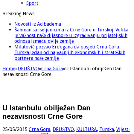
Sport
Breaking News
Novosti iz Acibadema
Šahman sa iseljenicima iz Crne Gore u Turskoj: Velika
je važnost naše dijaspore u izgrađivanju prijateljskih
odnosa između dvije zemlje
Milatović pozvao Erdogana da posjeti Crnu Goru:
Turska jedan od najvažnijih ekonomskih i strateških
partnera naše zemlje
Home
»
DRUŠTVO
»
Crna Gora
»
U Istanbulu obilježen Dan
nezavisnosti Crne Gore
U Istanbulu obilježen Dan
nezavisnosti Crne Gore
25/05/2015
Crna Gora
,
DRUŠTVO
,
KULTURA
,
Turska
,
Vijesti