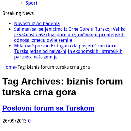
Sport
Breaking News
Novosti iz Acibadema
Šahman sa iseljenicima iz Crne Gore u Turskoj: Velika
je važnost naše dijaspore u izgrađivanju prijateljskih
odnosa između dvije zemlje
Milatović pozvao Erdogana da posjeti Crnu Goru:
Turska jedan od najvažnijih ekonomskih i strateških
partnera naše zemlje
Home
»
Tag:
biznis forum turska crna gora
Tag Archives:
biznis forum
turska crna gora
Poslovni forum sa Turskom
26/09/2013
0