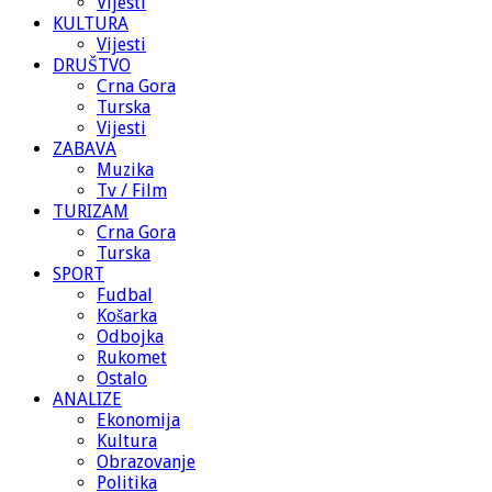
Vijesti
KULTURA
Vijesti
DRUŠTVO
Crna Gora
Turska
Vijesti
ZABAVA
Muzika
Tv / Film
TURIZAM
Crna Gora
Turska
SPORT
Fudbal
Košarka
Odbojka
Rukomet
Ostalo
ANALIZE
Ekonomija
Kultura
Obrazovanje
Politika