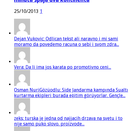
25/10/2013
1
Dejan Vukovic: Odlican tekst ali naravno i mi sami
moramo da povedemo racuna o sebi i svom zdra...
Vera: Da li ima jos karata po promotivno ceni...
Osman NuriGözüodlu: Side Jandarma kampında Sualtı
kurtarma ekipleri burada eğitim görüyorlar. Gençle...
zeks: turska je jedna od najjacih drzava na svetu i to
nije samo puko slovo. proizvode...