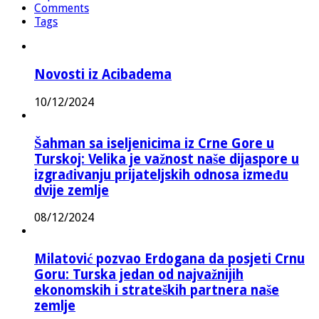
Comments
Tags
Novosti iz Acibadema
10/12/2024
Šahman sa iseljenicima iz Crne Gore u
Turskoj: Velika je važnost naše dijaspore u
izgrađivanju prijateljskih odnosa između
dvije zemlje
08/12/2024
Milatović pozvao Erdogana da posjeti Crnu
Goru: Turska jedan od najvažnijih
ekonomskih i strateških partnera naše
zemlje