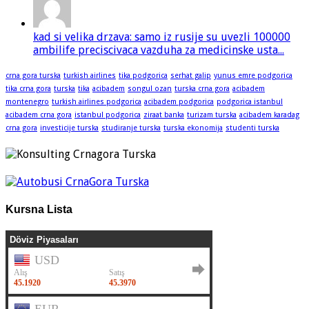
kad si velika drzava: samo iz rusije su uvezli 100000
ambilife preciscivaca vazduha za medicinske usta...
crna gora turska
turkish airlines
tika podgorica
serhat galip
yunus emre podgorica
tika crna gora
turska
tika
acibadem
songul ozan
turska crna gora
acibadem
montenegro
turkish airlines podgorica
acibadem podgorica
podgorica istanbul
acibadem crna gora
istanbul podgorica
ziraat banka
turizam turska
acibadem karadag
crna gora
investicije turska
studiranje turska
turska ekonomija
studenti turska
Kursna Lista