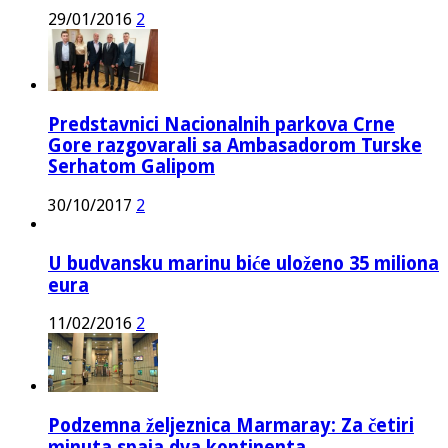
29/01/2016
2
Predstavnici Nacionalnih parkova Crne
Gore razgovarali sa Ambasadorom Turske
Serhatom Galipom
30/10/2017
2
U budvansku marinu biće uloženo 35 miliona
eura
11/02/2016
2
Podzemna željeznica Marmaray: Za četiri
minuta spaja dva kontinenta