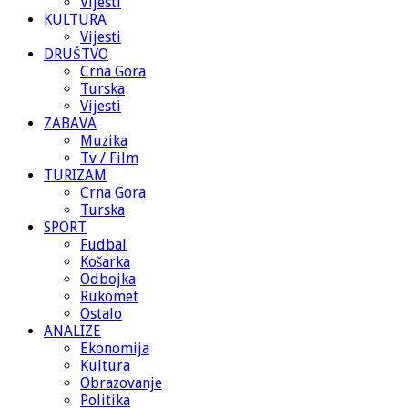
Vijesti
KULTURA
Vijesti
DRUŠTVO
Crna Gora
Turska
Vijesti
ZABAVA
Muzika
Tv / Film
TURIZAM
Crna Gora
Turska
SPORT
Fudbal
Košarka
Odbojka
Rukomet
Ostalo
ANALIZE
Ekonomija
Kultura
Obrazovanje
Politika