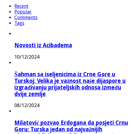
Recent
Popular
Comments
Tags
Novosti iz Acibadema
10/12/2024
Šahman sa iseljenicima iz Crne Gore u
Turskoj: Velika je važnost naše dijaspore u
izgrađivanju prijateljskih odnosa između
dvije zemlje
08/12/2024
Milatović pozvao Erdogana da posjeti Crnu
Goru: Turska jedan od najvažnijih