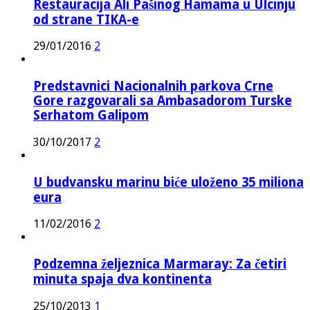
Restauracija Ali Pašinog Hamama u Ulcinju
od strane TIKA-e
29/01/2016
2
Predstavnici Nacionalnih parkova Crne
Gore razgovarali sa Ambasadorom Turske
Serhatom Galipom
30/10/2017
2
U budvansku marinu biće uloženo 35 miliona
eura
11/02/2016
2
Podzemna željeznica Marmaray: Za četiri
minuta spaja dva kontinenta
25/10/2013
1