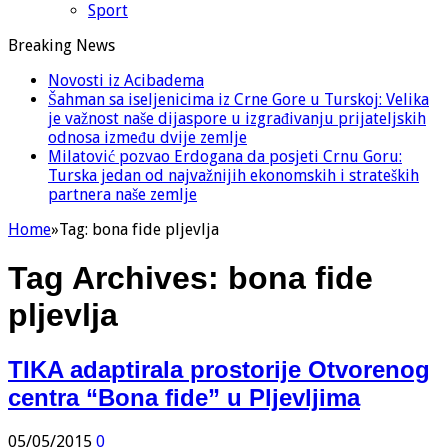
Sport
Breaking News
Novosti iz Acibadema
Šahman sa iseljenicima iz Crne Gore u Turskoj: Velika
je važnost naše dijaspore u izgrađivanju prijateljskih
odnosa između dvije zemlje
Milatović pozvao Erdogana da posjeti Crnu Goru:
Turska jedan od najvažnijih ekonomskih i strateških
partnera naše zemlje
Home
»
Tag:
bona fide pljevlja
Tag Archives:
bona fide
pljevlja
TIKA adaptirala prostorije Otvorenog
centra “Bona fide” u Pljevljima
05/05/2015
0