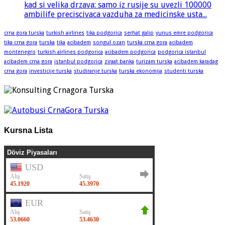
kad si velika drzava: samo iz rusije su uvezli 100000
ambilife preciscivaca vazduha za medicinske usta...
crna gora turska
turkish airlines
tika podgorica
serhat galip
yunus emre podgorica
tika crna gora
turska
tika
acibadem
songul ozan
turska crna gora
acibadem
montenegro
turkish airlines podgorica
acibadem podgorica
podgorica istanbul
acibadem crna gora
istanbul podgorica
ziraat banka
turizam turska
acibadem karadag
crna gora
investicije turska
studiranje turska
turska ekonomija
studenti turska
Kursna Lista