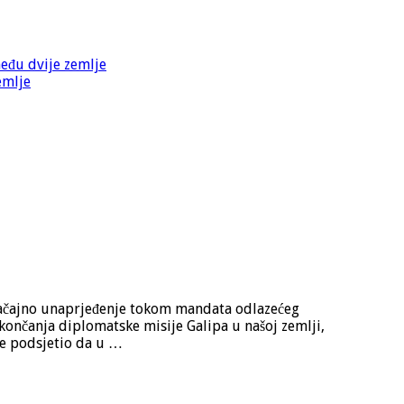
među dvije zemlje
emlje
značajno unaprjeđenje tokom mandata odlazećeg
ončanja diplomatske misije Galipa u našoj zemlji,
je podsjetio da u …