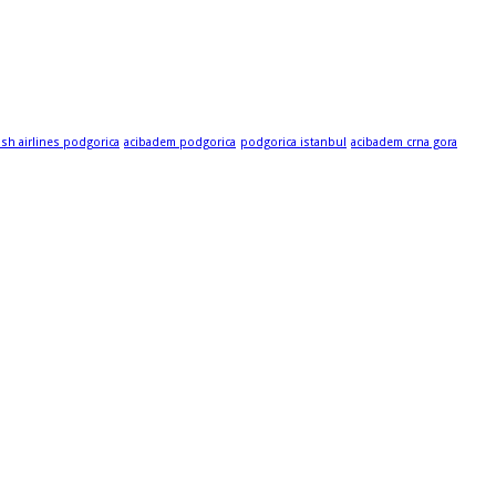
ish airlines podgorica
acibadem podgorica
podgorica istanbul
acibadem crna gora