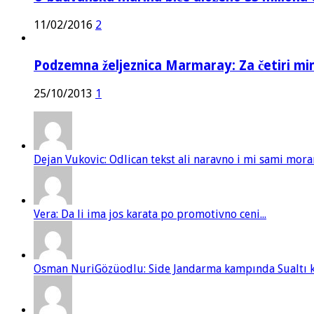
11/02/2016
2
Podzemna željeznica Marmaray: Za četiri mi
25/10/2013
1
Dejan Vukovic: Odlican tekst ali naravno i mi sami mor
Vera: Da li ima jos karata po promotivno ceni...
Osman NuriGözüodlu: Side Jandarma kampında Sualtı kur