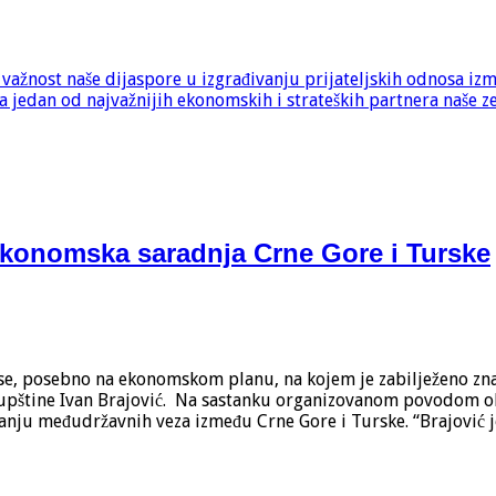
e važnost naše dijaspore u izgrađivanju prijateljskih odnosa iz
 jedan od najvažnijih ekonomskih i strateških partnera naše z
ekonomska saradnja Crne Gore i Turske
dnose, posebno na ekonomskom planu, na kojem je zabilježeno 
kupštine Ivan Brajović. Na sastanku organizovanom povodom ok
anju međudržavnih veza između Crne Gore i Turske. “Brajović 