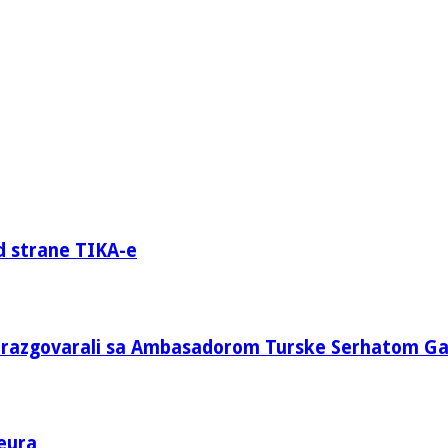
d strane TIKA-e
e razgovarali sa Ambasadorom Turske Serhatom G
eura