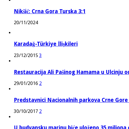
Nikšić: Crna Gora Turska 3:1
20/11/2024
Karadağ-Türkiye İlişkileri
23/12/2015
3
Restauracija Ali Pašinog Hamama u Ulcinju o
29/01/2016
2
Predstavnici Nacionalnih parkova Crne Gor
30/10/2017
2
U budvansku marinu biće uloženo 35 miliona 