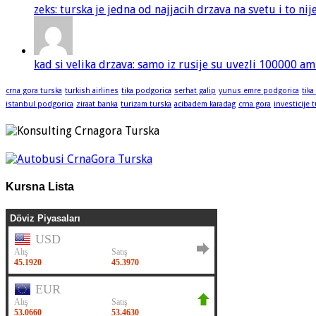
zeks: turska je jedna od najjacih drzava na svetu i to ni
kad si velika drzava: samo iz rusije su uvezli 100000 am
crna gora turska
turkish airlines
tika podgorica
serhat galip
yunus emre podgorica
tika
istanbul podgorica
ziraat banka
turizam turska
acibadem karadag
crna gora
investicije 
Kursna Lista