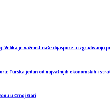
: Velika je važnost naše dijaspore u izgrađivanju p
oru: Turska jedan od najvažnijih ekonomskih i stra
 zonu u Crnoj Gori