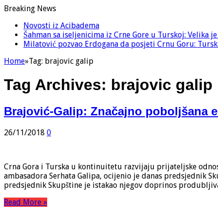
Breaking News
Novosti iz Acibadema
Šahman sa iseljenicima iz Crne Gore u Turskoj: Velika j
Milatović pozvao Erdogana da posjeti Crnu Goru: Turska
Home
»
Tag:
brajovic galip
Tag Archives:
brajovic galip
Brajović-Galip: Značajno poboljšana 
26/11/2018
0
Crna Gora i Turska u kontinuitetu razvijaju prijateljske o
ambasadora Serhata Galipa, ocijenio je danas predsjednik S
predsjednik Skupštine je istakao njegov doprinos produbljiv
Read More »