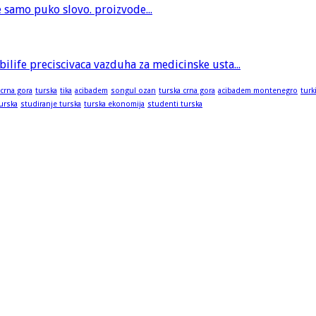
je samo puko slovo. proizvode...
bilife preciscivaca vazduha za medicinske usta...
 crna gora
turska
tika
acibadem
songul ozan
turska crna gora
acibadem montenegro
turk
turska
studiranje turska
turska ekonomija
studenti turska