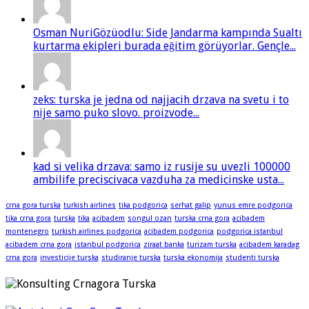
Osman NuriGözüodlu: Side Jandarma kampında Sualtı
kurtarma ekipleri burada eğitim görüyorlar. Gençle...
zeks: turska je jedna od najjacih drzava na svetu i to
nije samo puko slovo. proizvode...
kad si velika drzava: samo iz rusije su uvezli 100000
ambilife preciscivaca vazduha za medicinske usta...
crna gora turska
turkish airlines
tika podgorica
serhat galip
yunus emre podgorica
tika crna gora
turska
tika
acibadem
songul ozan
turska crna gora
acibadem
montenegro
turkish airlines podgorica
acibadem podgorica
podgorica istanbul
acibadem crna gora
istanbul podgorica
ziraat banka
turizam turska
acibadem karadag
crna gora
investicije turska
studiranje turska
turska ekonomija
studenti turska