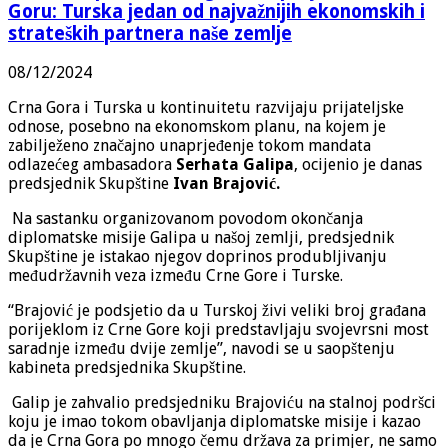
Goru: Turska jedan od najvažnijih ekonomskih i
strateških partnera naše zemlje
08/12/2024
Crna Gora i Turska u kontinuitetu razvijaju prijateljske
odnose, posebno na ekonomskom planu, na kojem je
zabilježeno značajno unaprjeđenje tokom mandata
odlazećeg ambasadora
Serhata Galipa
, ocijenio je danas
predsjednik Skupštine
Ivan Brajović.
Na sastanku organizovanom povodom okončanja
diplomatske misije Galipa u našoj zemlji, predsjednik
Skupštine je istakao njegov doprinos produbljivanju
međudržavnih veza između Crne Gore i Turske.
“Brajović je podsjetio da u Turskoj živi veliki broj građana
porijeklom iz Crne Gore koji predstavljaju svojevrsni most
saradnje između dvije zemlje”, navodi se u saopštenju
kabineta predsjednika Skupštine.
Galip je zahvalio predsjedniku Brajoviću na stalnoj podršci
koju je imao tokom obavljanja diplomatske misije i kazao
da je Crna Gora po mnogo čemu država za primjer, ne samo