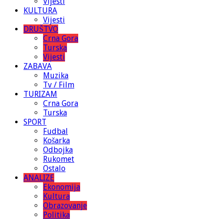
Vijesti
KULTURA
Vijesti
DRUŠTVO
Crna Gora
Turska
Vijesti
ZABAVA
Muzika
Tv / Film
TURIZAM
Crna Gora
Turska
SPORT
Fudbal
Košarka
Odbojka
Rukomet
Ostalo
ANALIZE
Ekonomija
Kultura
Obrazovanje
Politika