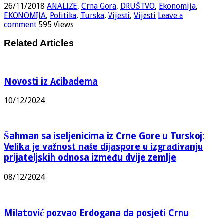
26/11/2018
ANALIZE
,
Crna Gora
,
DRUŠTVO
,
Ekonomija
,
EKONOMIJA
,
Politika
,
Turska
,
Vijesti
,
Vijesti
Leave a
comment
595 Views
Related Articles
Novosti iz Acibadema
10/12/2024
Šahman sa iseljenicima iz Crne Gore u Turskoj:
Velika je važnost naše dijaspore u izgrađivanju
prijateljskih odnosa između dvije zemlje
08/12/2024
Milatović pozvao Erdogana da posjeti Crnu