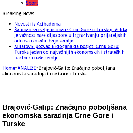
Sport
Breaking News
Novosti iz Acibadema
Šahman sa iseljenicima iz Crne Gore u Turskoj: Velika
je važnost naše dijaspore u izgrađivanju prijateljskih
odnosa između dvije zemlje
Milatović pozvao Erdogana da posjeti Crnu Goru:
Turska jedan od najvažnijih ekonomskih i strateških
partnera naše zemlje
Home
»
ANALIZE
»
Brajović-Galip: Značajno poboljšana
ekonomska saradnja Crne Gore i Turske
Brajović-Galip: Značajno poboljšana
ekonomska saradnja Crne Gore i
Turske