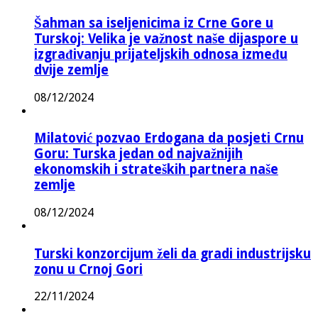
Šahman sa iseljenicima iz Crne Gore u
Turskoj: Velika je važnost naše dijaspore u
izgrađivanju prijateljskih odnosa između
dvije zemlje
08/12/2024
Milatović pozvao Erdogana da posjeti Crnu
Goru: Turska jedan od najvažnijih
ekonomskih i strateških partnera naše
zemlje
08/12/2024
Turski konzorcijum želi da gradi industrijsku
zonu u Crnoj Gori
22/11/2024