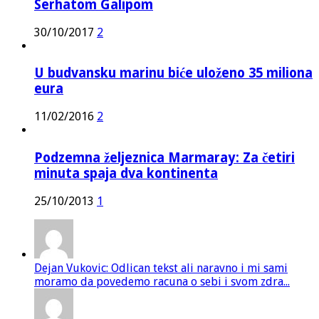
Serhatom Galipom
30/10/2017
2
U budvansku marinu biće uloženo 35 miliona
eura
11/02/2016
2
Podzemna željeznica Marmaray: Za četiri
minuta spaja dva kontinenta
25/10/2013
1
Dejan Vukovic: Odlican tekst ali naravno i mi sami
moramo da povedemo racuna o sebi i svom zdra...