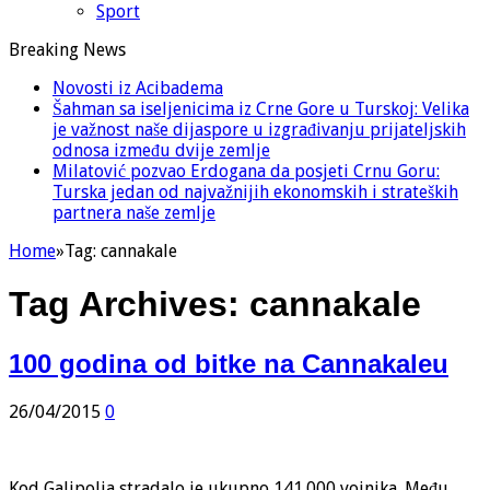
Sport
Breaking News
Novosti iz Acibadema
Šahman sa iseljenicima iz Crne Gore u Turskoj: Velika
je važnost naše dijaspore u izgrađivanju prijateljskih
odnosa između dvije zemlje
Milatović pozvao Erdogana da posjeti Crnu Goru:
Turska jedan od najvažnijih ekonomskih i strateških
partnera naše zemlje
Home
»
Tag:
cannakale
Tag Archives:
cannakale
100 godina od bitke na Cannakaleu
26/04/2015
0
Kod Galipolja stradalo je ukupno 141.000 vojnika. Među