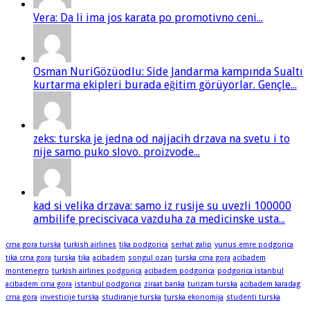
Vera: Da li ima jos karata po promotivno ceni...
Osman NuriGözüodlu: Side Jandarma kampında Sualtı
kurtarma ekipleri burada eğitim görüyorlar. Gençle...
zeks: turska je jedna od najjacih drzava na svetu i to
nije samo puko slovo. proizvode...
kad si velika drzava: samo iz rusije su uvezli 100000
ambilife preciscivaca vazduha za medicinske usta...
crna gora turska
turkish airlines
tika podgorica
serhat galip
yunus emre podgorica
tika crna gora
turska
tika
acibadem
songul ozan
turska crna gora
acibadem
montenegro
turkish airlines podgorica
acibadem podgorica
podgorica istanbul
acibadem crna gora
istanbul podgorica
ziraat banka
turizam turska
acibadem karadag
crna gora
investicije turska
studiranje turska
turska ekonomija
studenti turska