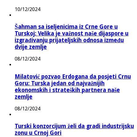
10/12/2024
Šahman sa iseljenicima iz Crne Gore u
Turskoj: Velika je važnost naše dijaspore u
izgrađivanju prijateljskih odnosa između
dvije zemlje
08/12/2024
Milatović pozvao Erdogana da posjeti Crnu
Goru: Turska jedan od najvažnijih
ekonomskih i strateških partnera naše
zemlje
08/12/2024
Turski konzorcijum želi da gradi industrijsku
zonu u Crnoj Gori