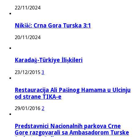
22/11/2024
Nikšić: Crna Gora Turska 3:1
20/11/2024
Karadağ-Türkiye İlişkileri
23/12/2015
3
Restauracija Ali Pašinog Hamama u Ulcinju
od strane TIKA-e
29/01/2016
2
Predstavnici Nacionalnih parkova Crne
Gore razgovarali sa Ambasadorom Turske