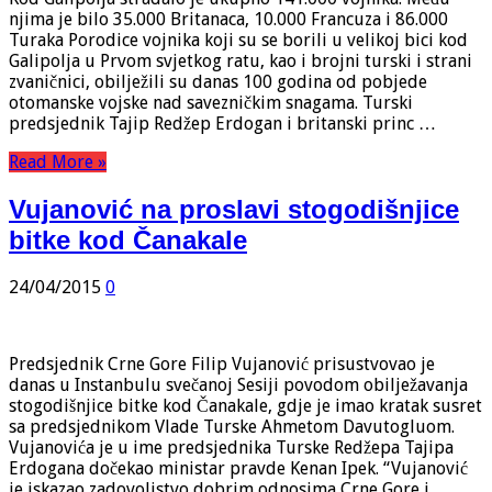
njima je bilo 35.000 Britanaca, 10.000 Francuza i 86.000
Turaka Porodice vojnika koji su se borili u velikoj bici kod
Galipolja u Prvom svjetkog ratu, kao i brojni turski i strani
zvaničnici, obilježili su danas 100 godina od pobjede
otomanske vojske nad savezničkim snagama. Turski
predsjednik Tajip Redžep Erdogan i britanski princ …
Read More »
Vujanović na proslavi stogodišnjice
bitke kod Čanakale
24/04/2015
0
Predsjednik Crne Gore Filip Vujanović prisustvovao je
danas u Instanbulu svečanoj Sesiji povodom obilježavanja
stogodišnjice bitke kod Čanakale, gdje je imao kratak susret
sa predsjednikom Vlade Turske Ahmetom Davutogluom.
Vujanovića je u ime predsjednika Turske Redžepa Tajipa
Erdogana dočekao ministar pravde Kenan Ipek. “Vujanović
je iskazao zadovoljstvo dobrim odnosima Crne Gore i