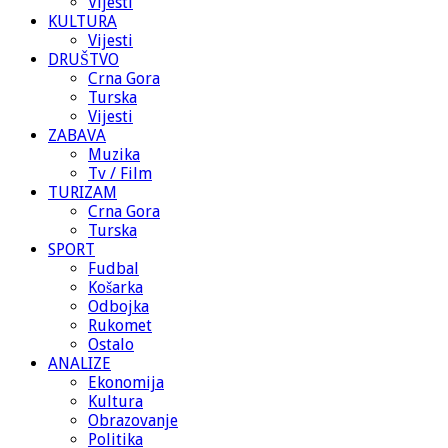
Vijesti
KULTURA
Vijesti
DRUŠTVO
Crna Gora
Turska
Vijesti
ZABAVA
Muzika
Tv / Film
TURIZAM
Crna Gora
Turska
SPORT
Fudbal
Košarka
Odbojka
Rukomet
Ostalo
ANALIZE
Ekonomija
Kultura
Obrazovanje
Politika