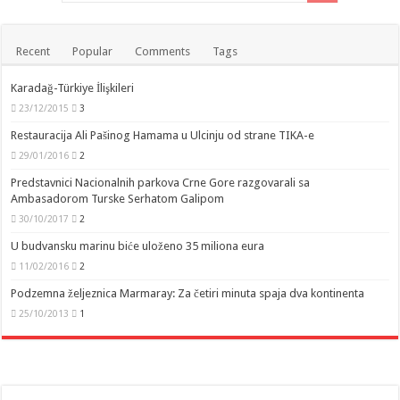
Recent
Popular
Comments
Tags
Karadağ-Türkiye İlişkileri
23/12/2015
3
Restauracija Ali Pašinog Hamama u Ulcinju od strane TIKA-e
29/01/2016
2
Predstavnici Nacionalnih parkova Crne Gore razgovarali sa
Ambasadorom Turske Serhatom Galipom
30/10/2017
2
U budvansku marinu biće uloženo 35 miliona eura
11/02/2016
2
Podzemna željeznica Marmaray: Za četiri minuta spaja dva kontinenta
25/10/2013
1