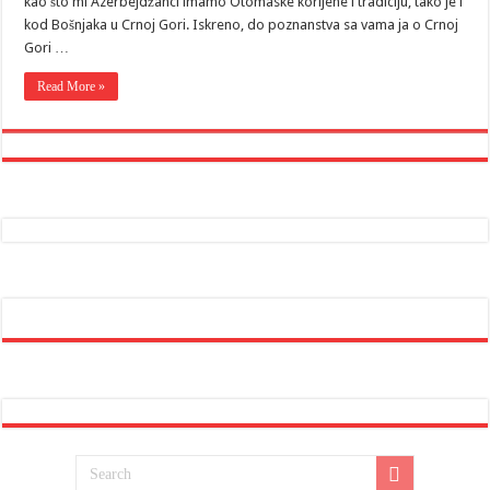
kao što mi Azerbejdžanci imamo Otomaske korijene i tradiciju, tako je i
kod Bošnjaka u Crnoj Gori. Iskreno, do poznanstva sa vama ja o Crnoj
Gori …
Read More »