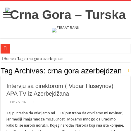
Novosti iz Acibadema
Home
»
Tag:
crna gora azerbejdzan
Šahman sa iseljenicima iz Crne Gore u Turskoj: Velika je važnost naše dijaspore 
Tag Archives:
crna gora azerbejdzan
Milatović pozvao Erdogana da posjeti Crnu Goru: Turska jedan od najvažnijih ek
Intervju sa direktorom ( Vuqar Huseynov)
APA TV iz Azerbejdžana
13/12/2016
0
Taj put treba da otkrijemo mi… Taj put treba da otkrijemo mi novinari,
jer mediji imaju mnoge mogućnosti. Možemo mnogo da uradimo
kako bi se narodi udružili. Kojeg naroda? Naroda koji ima iste korijene,