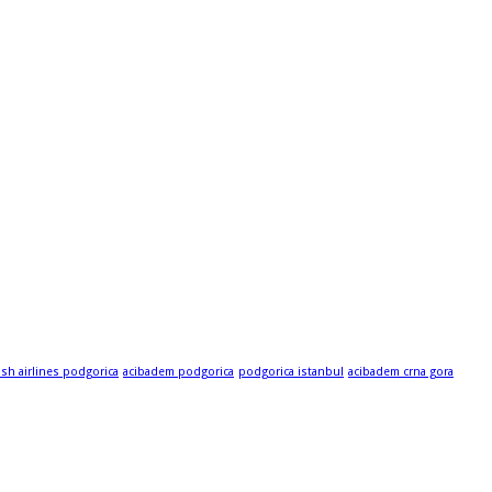
ish airlines podgorica
acibadem podgorica
podgorica istanbul
acibadem crna gora