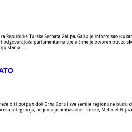
 Republike Turske Serhata Galipa. Galip je informisao Đukano
odgovarajuća parlamentarna tijela čime je otvoren put za skor
ciju stanja …
NATO
neće biti potpun dok Crna Gora i sve zemlje regiona ne budu di
cesu integracija, ocijenio je ambasador Turske, Mehmet Nijaz