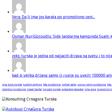
Vera: Da li ima jos karata po promotivno ceni...
Osman NuriGözüodlu: Side Jandarma kampında Sualtı kur
zeks: turska je jedna od najjacih drzava na svetu i to ni
kad si velika drzava: samo iz rusije su uvezli 100000 am
crna gora turska
turkish airlines
tika podgorica
serhat galip
yunus emre podgorica
tika
istanbul podgorica
ziraat banka
turizam turska
acibadem karadag
crna gora
investicije 