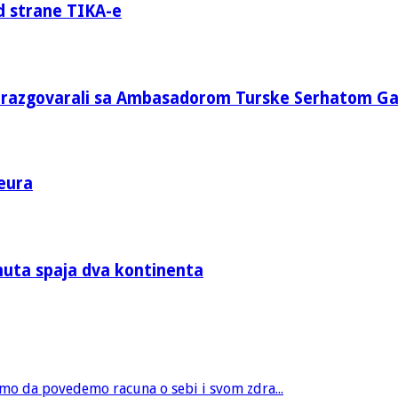
d strane TIKA-e
e razgovarali sa Ambasadorom Turske Serhatom G
eura
nuta spaja dva kontinenta
amo da povedemo racuna o sebi i svom zdra...