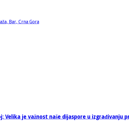
: Velika je važnost naše dijaspore u izgrađivanju p