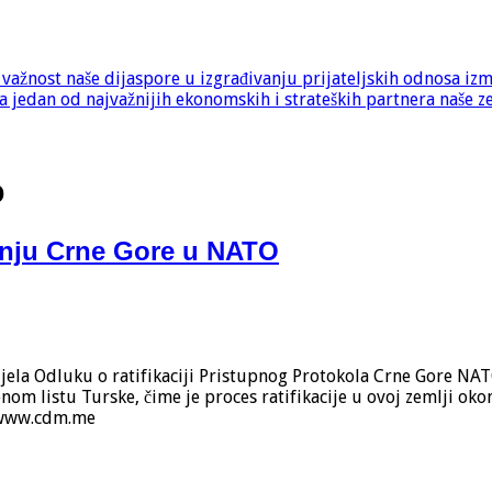
e važnost naše dijaspore u izgrađivanju prijateljskih odnosa iz
 jedan od najvažnijih ekonomskih i strateških partnera naše z
o
panju Crne Gore u NATO
jela Odluku o ratifikaciji Pristupnog Protokola Crne Gore NAT
nom listu Turske, čime je proces ratifikacije u ovoj zemlji okon
. www.cdm.me