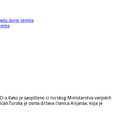
među dvije zemlje
emlje
O-u.Kako je saopšteno iz turskog Ministarstva vanjskih
čan.Turska je osma država članica Alijanse, koja je