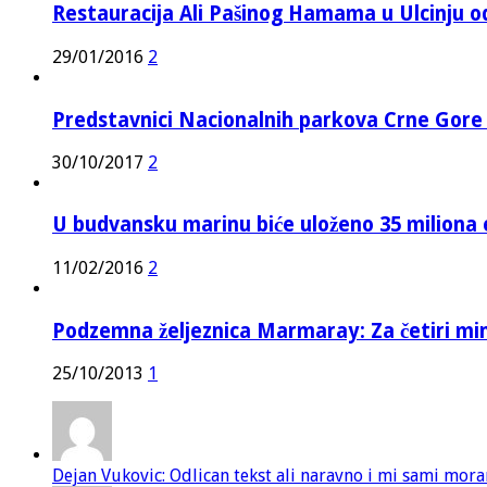
Restauracija Ali Pašinog Hamama u Ulcinju o
29/01/2016
2
Predstavnici Nacionalnih parkova Crne Gor
30/10/2017
2
U budvansku marinu biće uloženo 35 miliona 
11/02/2016
2
Podzemna željeznica Marmaray: Za četiri mi
25/10/2013
1
Dejan Vukovic: Odlican tekst ali naravno i mi sami mor