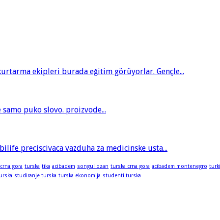
tarma ekipleri burada eğitim görüyorlar. Gençle...
je samo puko slovo. proizvode...
bilife preciscivaca vazduha za medicinske usta...
 crna gora
turska
tika
acibadem
songul ozan
turska crna gora
acibadem montenegro
turk
turska
studiranje turska
turska ekonomija
studenti turska