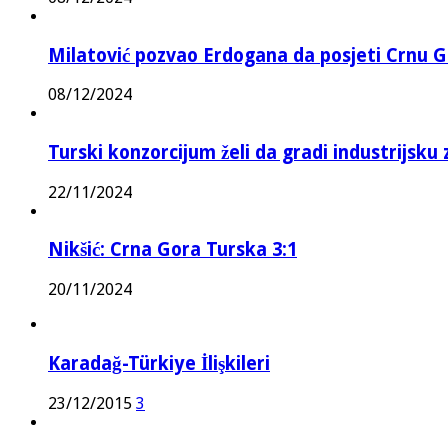
Milatović pozvao Erdogana da posjeti Crnu G
08/12/2024
Turski konzorcijum želi da gradi industrijsku
22/11/2024
Nikšić: Crna Gora Turska 3:1
20/11/2024
Karadağ-Türkiye İlişkileri
23/12/2015
3