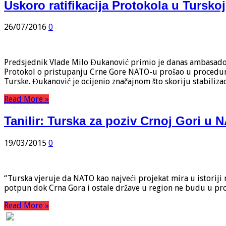
Uskoro ratifikacija Protokola u Turskoj
26/07/2016
0
Predsjednik Vlade Milo Đukanović primio je danas ambasadora
Protokol o pristupanju Crne Gore NATO-u prošao u proceduri 
Turske. Đukanović je ocijenio značajnom što skoriju stabiliza
Read More »
Tanilir: Turska za poziv Crnoj Gori u 
19/03/2015
0
“Turska vjeruje da NATO kao najveći projekat mira u istoriji 
potpun dok Crna Gora i ostale države u region ne budu u pro
Read More »