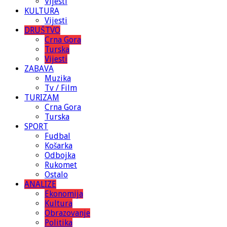
Vijesti
KULTURA
Vijesti
DRUŠTVO
Crna Gora
Turska
Vijesti
ZABAVA
Muzika
Tv / Film
TURIZAM
Crna Gora
Turska
SPORT
Fudbal
Košarka
Odbojka
Rukomet
Ostalo
ANALIZE
Ekonomija
Kultura
Obrazovanje
Politika