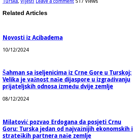
Turska
,
Vijesti
Leave a comment
517 Views
Related Articles
Novosti iz Acibadema
10/12/2024
Šahman sa iseljenicima iz Crne Gore u Turskoj:
Velika je važnost naše dijaspore u izgrađivanju
prijateljskih odnosa između dvije zemlje
08/12/2024
Milatović pozvao Erdogana da posjeti Crnu
Goru: Turska jedan od najvažnijih ekonomskih i
strateških partnera naše zemlje