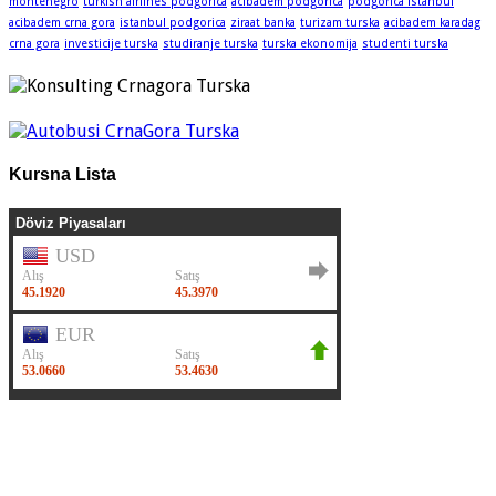
montenegro
turkish airlines podgorica
acibadem podgorica
podgorica istanbul
acibadem crna gora
istanbul podgorica
ziraat banka
turizam turska
acibadem karadag
crna gora
investicije turska
studiranje turska
turska ekonomija
studenti turska
Kursna Lista