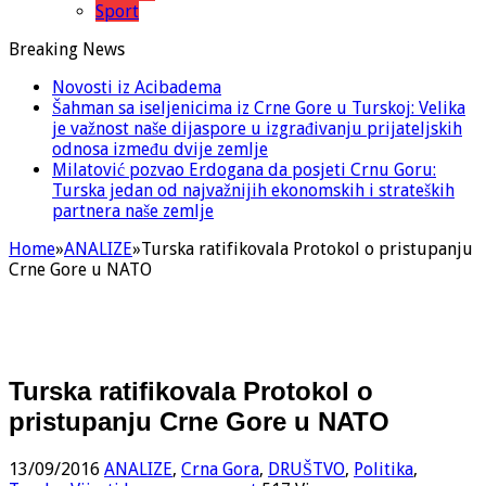
Sport
Breaking News
Novosti iz Acibadema
Šahman sa iseljenicima iz Crne Gore u Turskoj: Velika
je važnost naše dijaspore u izgrađivanju prijateljskih
odnosa između dvije zemlje
Milatović pozvao Erdogana da posjeti Crnu Goru:
Turska jedan od najvažnijih ekonomskih i strateških
partnera naše zemlje
Home
»
ANALIZE
»
Turska ratifikovala Protokol o pristupanju
Crne Gore u NATO
Turska ratifikovala Protokol o
pristupanju Crne Gore u NATO
13/09/2016
ANALIZE
,
Crna Gora
,
DRUŠTVO
,
Politika
,