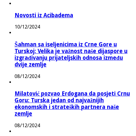
Novosti iz Acibadema
10/12/2024
Šahman sa iseljenicima iz Crne Gore u
Turskoj: Velika je važnost naše dijaspore u
izgrađivanju prijateljskih odnosa između
dvije zemlje
08/12/2024
Milatović pozvao Erdogana da posjeti Crnu
Goru: Turska jedan od najvažnijih
ekonomskih i strateških partnera naše
zemlje
08/12/2024