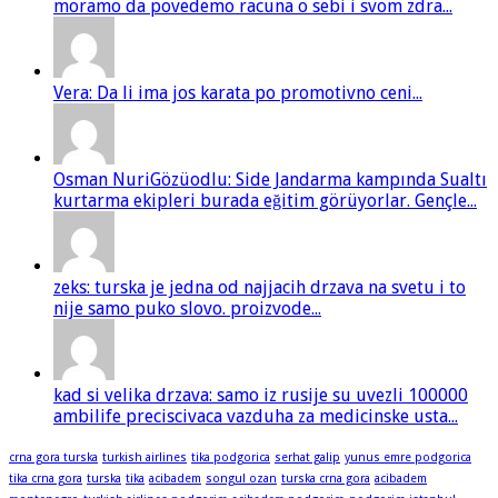
moramo da povedemo racuna o sebi i svom zdra...
Vera: Da li ima jos karata po promotivno ceni...
Osman NuriGözüodlu: Side Jandarma kampında Sualtı
kurtarma ekipleri burada eğitim görüyorlar. Gençle...
zeks: turska je jedna od najjacih drzava na svetu i to
nije samo puko slovo. proizvode...
kad si velika drzava: samo iz rusije su uvezli 100000
ambilife preciscivaca vazduha za medicinske usta...
crna gora turska
turkish airlines
tika podgorica
serhat galip
yunus emre podgorica
tika crna gora
turska
tika
acibadem
songul ozan
turska crna gora
acibadem