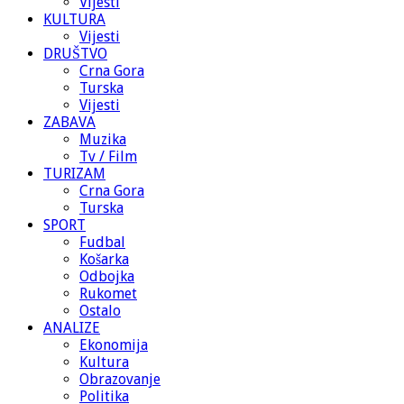
Vijesti
KULTURA
Vijesti
DRUŠTVO
Crna Gora
Turska
Vijesti
ZABAVA
Muzika
Tv / Film
TURIZAM
Crna Gora
Turska
SPORT
Fudbal
Košarka
Odbojka
Rukomet
Ostalo
ANALIZE
Ekonomija
Kultura
Obrazovanje
Politika