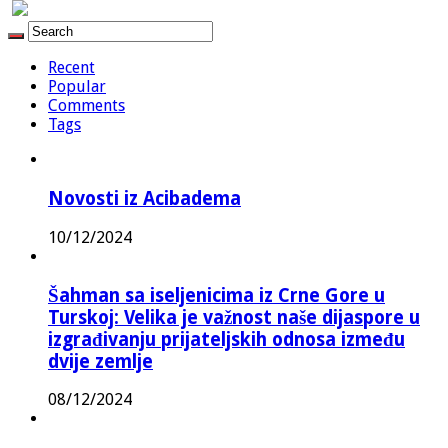
Recent
Popular
Comments
Tags
Novosti iz Acibadema
10/12/2024
Šahman sa iseljenicima iz Crne Gore u
Turskoj: Velika je važnost naše dijaspore u
izgrađivanju prijateljskih odnosa između
dvije zemlje
08/12/2024