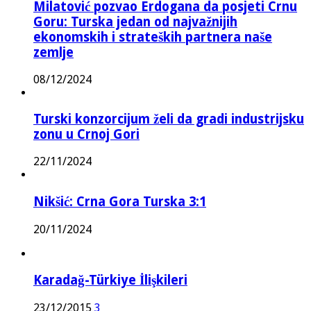
Milatović pozvao Erdogana da posjeti Crnu
Goru: Turska jedan od najvažnijih
ekonomskih i strateških partnera naše
zemlje
08/12/2024
Turski konzorcijum želi da gradi industrijsku
zonu u Crnoj Gori
22/11/2024
Nikšić: Crna Gora Turska 3:1
20/11/2024
Karadağ-Türkiye İlişkileri
23/12/2015
3