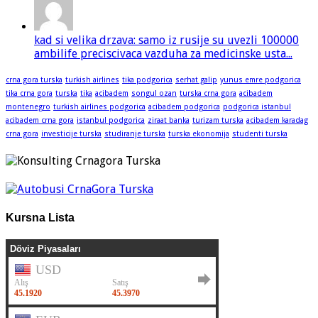
kad si velika drzava: samo iz rusije su uvezli 100000
ambilife preciscivaca vazduha za medicinske usta...
crna gora turska
turkish airlines
tika podgorica
serhat galip
yunus emre podgorica
tika crna gora
turska
tika
acibadem
songul ozan
turska crna gora
acibadem
montenegro
turkish airlines podgorica
acibadem podgorica
podgorica istanbul
acibadem crna gora
istanbul podgorica
ziraat banka
turizam turska
acibadem karadag
crna gora
investicije turska
studiranje turska
turska ekonomija
studenti turska
Kursna Lista