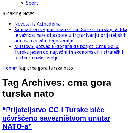
Sport
Breaking News
Novosti iz Acibadema
Šahman sa iseljenicima iz Crne Gore u Turskoj: Velika
je važnost naše dijaspore u izgrađivanju prijateljskih
odnosa između dvije zemlje
Milatović pozvao Erdogana da posjeti Crnu Goru:
Turska jedan od najvažnijih ekonomskih i strateških
partnera naše zemlje
Home
»
Tag:
crna gora turska nato
Tag Archives:
crna gora
turska nato
“Prijateljstvo CG i Turske biće
učvršćeno savezništvom unutar
NATO-a”