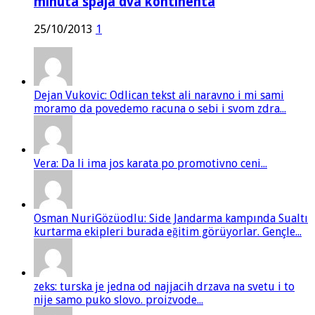
minuta spaja dva kontinenta
25/10/2013
1
Dejan Vukovic: Odlican tekst ali naravno i mi sami
moramo da povedemo racuna o sebi i svom zdra...
Vera: Da li ima jos karata po promotivno ceni...
Osman NuriGözüodlu: Side Jandarma kampında Sualtı
kurtarma ekipleri burada eğitim görüyorlar. Gençle...
zeks: turska je jedna od najjacih drzava na svetu i to
nije samo puko slovo. proizvode...