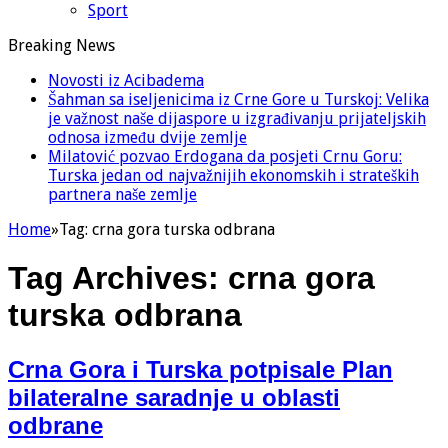
Sport
Breaking News
Novosti iz Acibadema
Šahman sa iseljenicima iz Crne Gore u Turskoj: Velika
je važnost naše dijaspore u izgrađivanju prijateljskih
odnosa između dvije zemlje
Milatović pozvao Erdogana da posjeti Crnu Goru:
Turska jedan od najvažnijih ekonomskih i strateških
partnera naše zemlje
Home
»
Tag:
crna gora turska odbrana
Tag Archives:
crna gora
turska odbrana
Crna Gora i Turska potpisale Plan
bilateralne saradnje u oblasti
odbrane