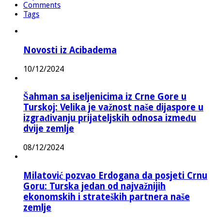
Comments
Tags
Novosti iz Acibadema
10/12/2024
Šahman sa iseljenicima iz Crne Gore u
Turskoj: Velika je važnost naše dijaspore u
izgrađivanju prijateljskih odnosa između
dvije zemlje
08/12/2024
Milatović pozvao Erdogana da posjeti Crnu
Goru: Turska jedan od najvažnijih
ekonomskih i strateških partnera naše
zemlje