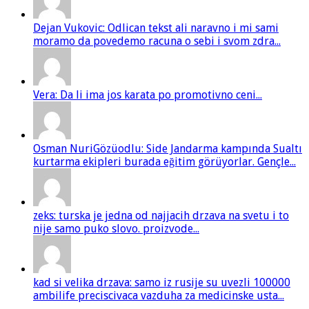
Dejan Vukovic: Odlican tekst ali naravno i mi sami
moramo da povedemo racuna o sebi i svom zdra...
Vera: Da li ima jos karata po promotivno ceni...
Osman NuriGözüodlu: Side Jandarma kampında Sualtı
kurtarma ekipleri burada eğitim görüyorlar. Gençle...
zeks: turska je jedna od najjacih drzava na svetu i to
nije samo puko slovo. proizvode...
kad si velika drzava: samo iz rusije su uvezli 100000
ambilife preciscivaca vazduha za medicinske usta...