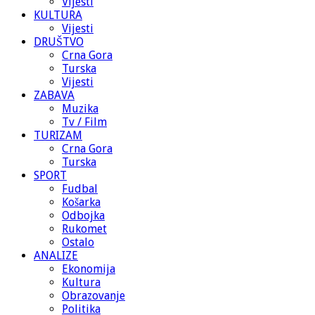
Vijesti
KULTURA
Vijesti
DRUŠTVO
Crna Gora
Turska
Vijesti
ZABAVA
Muzika
Tv / Film
TURIZAM
Crna Gora
Turska
SPORT
Fudbal
Košarka
Odbojka
Rukomet
Ostalo
ANALIZE
Ekonomija
Kultura
Obrazovanje
Politika