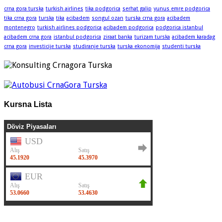
crna gora turska
turkish airlines
tika podgorica
serhat galip
yunus emre podgorica
tika crna gora
turska
tika
acibadem
songul ozan
turska crna gora
acibadem
montenegro
turkish airlines podgorica
acibadem podgorica
podgorica istanbul
acibadem crna gora
istanbul podgorica
ziraat banka
turizam turska
acibadem karadag
crna gora
investicije turska
studiranje turska
turska ekonomija
studenti turska
Kursna Lista