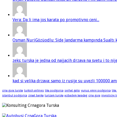
Vera: Da li ima jos karata po promotivno ceni...
Osman NuriGözüodlu: Side Jandarma kampında Sualtı kur
zeks: turska je jedna od najjacih drzava na svetu i to ni
kad si velika drzava: samo iz rusije su uvezli 100000 am
crna gora turska
turkish airlines
tika podgorica
serhat galip
yunus emre podgorica
tika
istanbul podgorica
ziraat banka
turizam turska
acibadem karadag
crna gora
investicije 