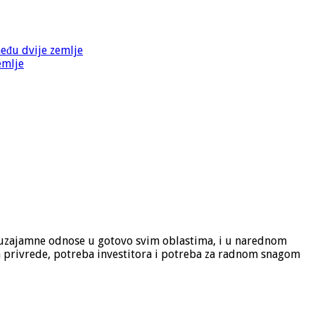
među dvije zemlje
emlje
re uzajamne odnose u gotovo svim oblastima, i u narednom
a privrede, potreba investitora i potreba za radnom snagom