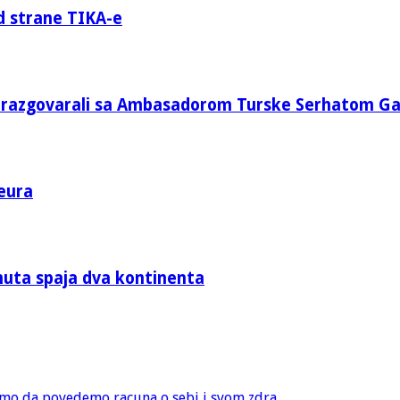
d strane TIKA-e
e razgovarali sa Ambasadorom Turske Serhatom G
eura
nuta spaja dva kontinenta
amo da povedemo racuna o sebi i svom zdra...