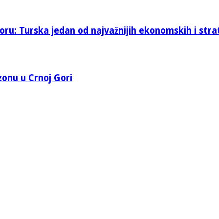
oru: Turska jedan od najvažnijih ekonomskih i stra
 zonu u Crnoj Gori