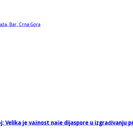
: Velika je važnost naše dijaspore u izgrađivanju p