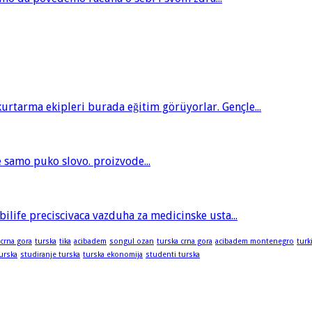
tarma ekipleri burada eğitim görüyorlar. Gençle...
je samo puko slovo. proizvode...
bilife preciscivaca vazduha za medicinske usta...
 crna gora
turska
tika
acibadem
songul ozan
turska crna gora
acibadem montenegro
turk
turska
studiranje turska
turska ekonomija
studenti turska