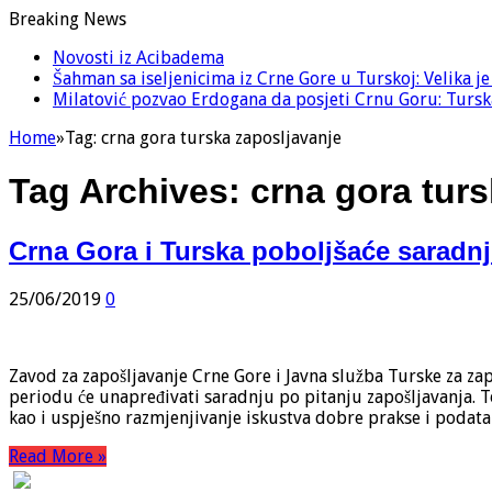
Breaking News
Novosti iz Acibadema
Šahman sa iseljenicima iz Crne Gore u Turskoj: Velika j
Milatović pozvao Erdogana da posjeti Crnu Goru: Turska
Home
»
Tag:
crna gora turska zaposljavanje
Tag Archives:
crna gora tur
Crna Gora i Turska poboljšaće saradnj
25/06/2019
0
Zavod za zapošljavanje Crne Gore i Javna služba Turske za za
periodu će unapređivati saradnju po pitanju zapošljavanja. 
kao i uspješno razmjenjivanje iskustva dobre prakse i podat
Read More »