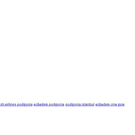
ish airlines podgorica
acibadem podgorica
podgorica istanbul
acibadem crna gora