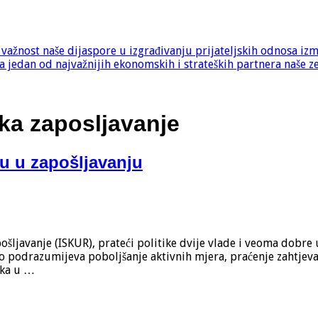
e važnost naše dijaspore u izgrađivanju prijateljskih odnosa iz
 jedan od najvažnijih ekonomskih i strateških partnera naše z
ska zaposljavanje
u u zapošljavanju
pošljavanje (ISKUR), prateći politike dvije vlade i veoma dob
To podrazumijeva poboljšanje aktivnih mjera, praćenje zahtjev
aka u …