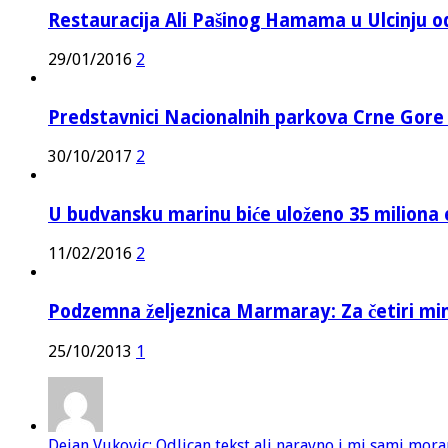
Restauracija Ali Pašinog Hamama u Ulcinju o
29/01/2016
2
Predstavnici Nacionalnih parkova Crne Gor
30/10/2017
2
U budvansku marinu biće uloženo 35 miliona 
11/02/2016
2
Podzemna željeznica Marmaray: Za četiri mi
25/10/2013
1
Dejan Vukovic: Odlican tekst ali naravno i mi sami mor