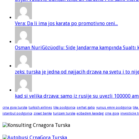
Vera: Da li ima jos karata po promotivno ceni...
Osman NuriGözüodlu: Side Jandarma kampında Sualtı kur
zeks: turska je jedna od najjacih drzava na svetu i to ni
kad si velika drzava: samo iz rusije su uvezli 100000 am
crna gora turska
turkish airlines
tika podgorica
serhat galip
yunus emre podgorica
tika
istanbul podgorica
ziraat banka
turizam turska
acibadem karadag
crna gora
investicije 