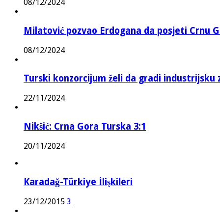
08/12/2024
Milatović pozvao Erdogana da posjeti Crnu G
08/12/2024
Turski konzorcijum želi da gradi industrijsku
22/11/2024
Nikšić: Crna Gora Turska 3:1
20/11/2024
Karadağ-Türkiye İlişkileri
23/12/2015
3