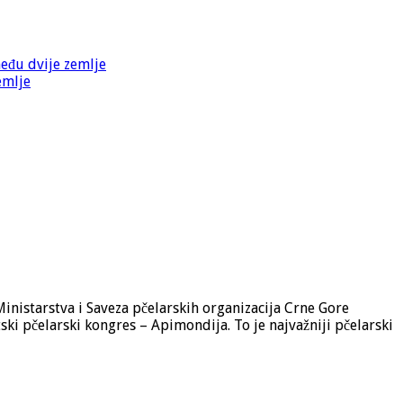
među dvije zemlje
emlje
inistarstva i Saveza pčelarskih organizacija Crne Gore
ki pčelarski kongres – Apimondija. To je najvažniji pčelarski