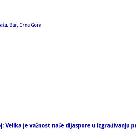
: Velika je važnost naše dijaspore u izgrađivanju p