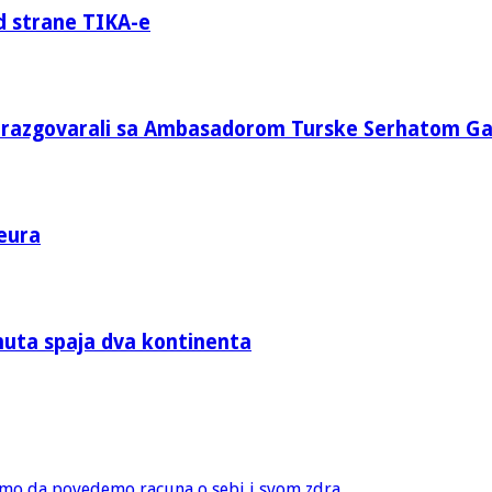
d strane TIKA-e
e razgovarali sa Ambasadorom Turske Serhatom G
eura
nuta spaja dva kontinenta
amo da povedemo racuna o sebi i svom zdra...