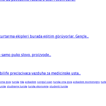
tarma ekipleri burada eğitim görüyorlar. Gençle...
je samo puko slovo. proizvode...
bilife preciscivaca vazduha za medicinske usta...
 crna gora
turska
tika
acibadem
songul ozan
turska crna gora
acibadem montenegro
turk
turska
studiranje turska
turska ekonomija
studenti turska