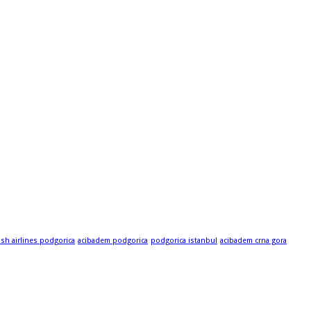
ish airlines podgorica
acibadem podgorica
podgorica istanbul
acibadem crna gora