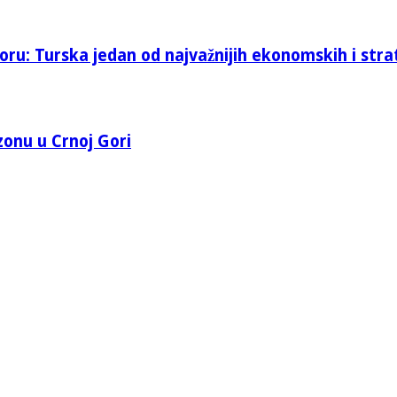
oru: Turska jedan od najvažnijih ekonomskih i stra
 zonu u Crnoj Gori