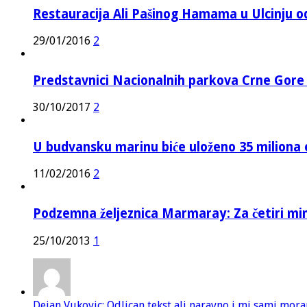
Restauracija Ali Pašinog Hamama u Ulcinju o
29/01/2016
2
Predstavnici Nacionalnih parkova Crne Gor
30/10/2017
2
U budvansku marinu biće uloženo 35 miliona 
11/02/2016
2
Podzemna željeznica Marmaray: Za četiri mi
25/10/2013
1
Dejan Vukovic: Odlican tekst ali naravno i mi sami mor