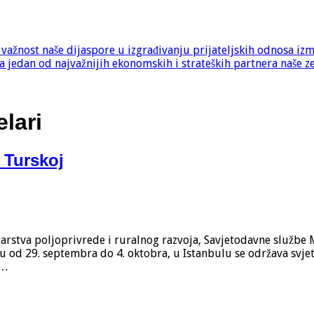
e važnost naše dijaspore u izgrađivanju prijateljskih odnosa iz
 jedan od najvažnijih ekonomskih i strateških partnera naše z
lari
i Turskoj
arstva poljoprivrede i ruralnog razvoja, Savjetodavne službe M
 od 29. septembra do 4. oktobra, u Istanbulu se održava svjets
 …