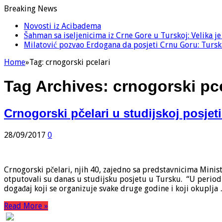
Breaking News
Novosti iz Acibadema
Šahman sa iseljenicima iz Crne Gore u Turskoj: Velika j
Milatović pozvao Erdogana da posjeti Crnu Goru: Turska
Home
»
Tag:
crnogorski pcelari
Tag Archives:
crnogorski pce
Crnogorski pčelari u studijskoj posjet
28/09/2017
0
Crnogorski pčelari, njih 40, zajedno sa predstavnicima Minist
otputovali su danas u studijsku posjetu u Tursku. “U periodu
događaj koji se organizuje svake druge godine i koji okuplja
Read More »