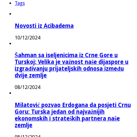
Tags
Novosti iz Acibadema
10/12/2024
Šahman sa iseljenicima iz Crne Gore u
Turskoj: Velika je važnost naše dijaspore u
izgrađivanju prijateljskih odnosa između
dvije zemlje
08/12/2024
Milatović pozvao Erdogana da posjeti Crnu
Goru: Turska jedan od najvažnijih
ekonomskih i strateških partnera naše
zemlje