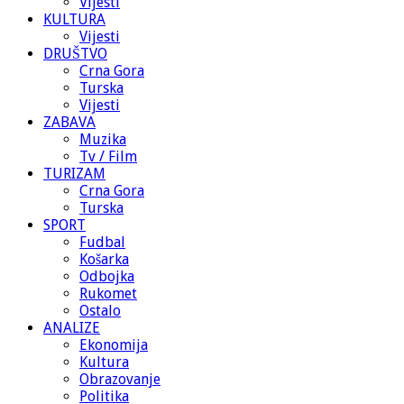
Vijesti
KULTURA
Vijesti
DRUŠTVO
Crna Gora
Turska
Vijesti
ZABAVA
Muzika
Tv / Film
TURIZAM
Crna Gora
Turska
SPORT
Fudbal
Košarka
Odbojka
Rukomet
Ostalo
ANALIZE
Ekonomija
Kultura
Obrazovanje
Politika