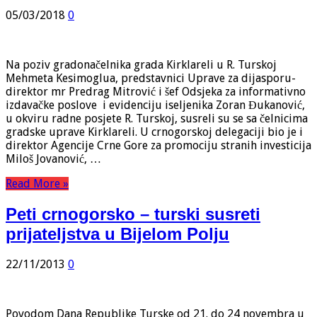
05/03/2018
0
Na poziv gradonačelnika grada Kirklareli u R. Turskoj
Mehmeta Kesimoglua, predstavnici Uprave za dijasporu-
direktor mr Predrag Mitrović i šef Odsjeka za informativno
izdavačke poslove i evidenciju iseljenika Zoran Đukanović,
u okviru radne posjete R. Turskoj, susreli su se sa čelnicima
gradske uprave Kirklareli. U crnogorskoj delegaciji bio je i
direktor Agencije Crne Gore za promociju stranih investicija
Miloš Jovanović, …
Read More »
Peti crnogorsko – turski susreti
prijateljstva u Bijelom Polju
22/11/2013
0
Povodom Dana Republike Turske od 21. do 24 novembra u