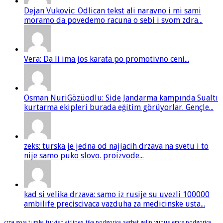
Dejan Vukovic: Odlican tekst ali naravno i mi sami
moramo da povedemo racuna o sebi i svom zdra...
Vera: Da li ima jos karata po promotivno ceni...
Osman NuriGözüodlu: Side Jandarma kampında Sualtı
kurtarma ekipleri burada eğitim görüyorlar. Gençle...
zeks: turska je jedna od najjacih drzava na svetu i to
nije samo puko slovo. proizvode...
kad si velika drzava: samo iz rusije su uvezli 100000
ambilife preciscivaca vazduha za medicinske usta...
crna gora turska
turkish airlines
tika podgorica
serhat galip
yunus emre podgorica