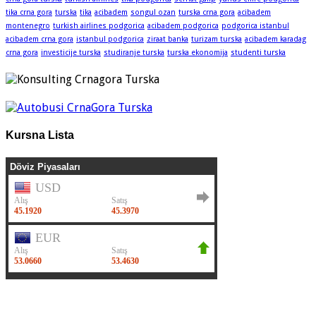
tika crna gora
turska
tika
acibadem
songul ozan
turska crna gora
acibadem
montenegro
turkish airlines podgorica
acibadem podgorica
podgorica istanbul
acibadem crna gora
istanbul podgorica
ziraat banka
turizam turska
acibadem karadag
crna gora
investicije turska
studiranje turska
turska ekonomija
studenti turska
Kursna Lista