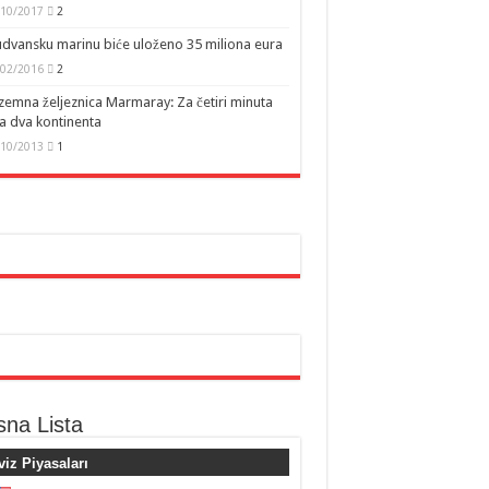
/10/2017
2
dvansku marinu biće uloženo 35 miliona eura
/02/2016
2
emna željeznica Marmaray: Za četiri minuta
a dva kontinenta
/10/2013
1
sna Lista