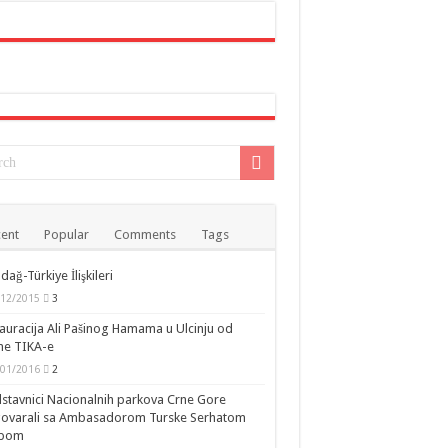
ent
Popular
Comments
Tags
dağ-Türkiye İlişkileri
/12/2015
3
auracija Ali Pašinog Hamama u Ulcinju od
ne TIKA-e
/01/2016
2
stavnici Nacionalnih parkova Crne Gore
govarali sa Ambasadorom Turske Serhatom
ipom