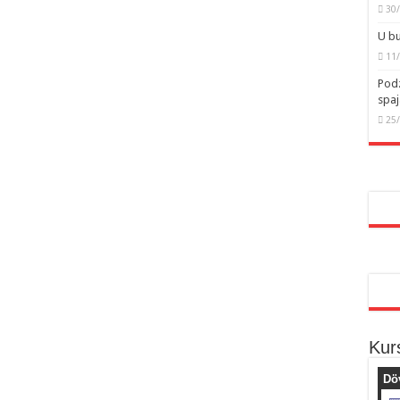
30
U bu
11
Podz
spaj
25
Kur