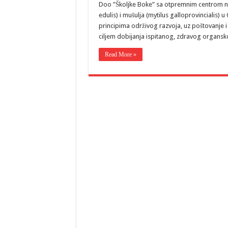
Doo ”Školjke Boke” sa otpremnim centrom na 
edulis) i mušulja (mytilus galloprovincialis) 
principima održivog razvoja, uz poštovanje 
ciljem dobijanja ispitanog, zdravog organs
Read More »