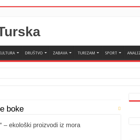
KULTURA
DRUŠTVO
ZABAVA
TURIZAM
SPORT
ANALI
 Crne Gore u Turskoj: Velika je važnost naše dijaspore u izgrađivanju prijateljski
a da posjeti Crnu Goru: Turska jedan od najvažnijih ekonomskih i strateških part
ke boke
 – ekološki proizvodi iz mora