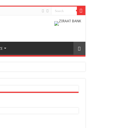
ZE
h odnosa između dvije zemlje
nera naše zemlje