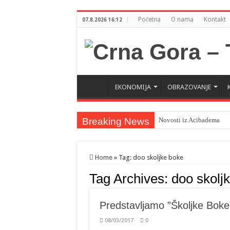
Početna
O nama
Kontakt
07.8.2026 16:12
EKONOMIJA
OBRAZOVANJE
Breaking News
Novosti iz Acibadema
Šahman sa iseljenicima iz
Milatović pozvao Erdogan
Home
»
Tag:
doo skoljke boke
Tag Archives:
doo skolj
Predstavljamo ”Školjke Boke”
08/03/2017
0