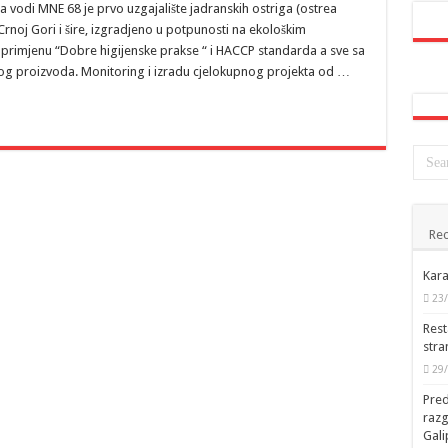
vodi MNE 68 je prvo uzgajalište jadranskih ostriga (ostrea
u Crnoj Gori i šire, izgradjeno u potpunosti na ekološkim
i primjenu “Dobre higijenske prakse “ i HACCP standarda a sve sa
kog proizvoda. Monitoring i izradu cjelokupnog projekta od …
Rec
Kara
23
Rest
stra
29
Pred
raz
Gal