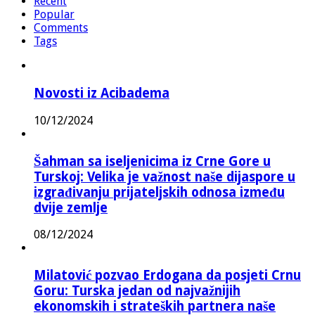
Recent
Popular
Comments
Tags
Novosti iz Acibadema
10/12/2024
Šahman sa iseljenicima iz Crne Gore u
Turskoj: Velika je važnost naše dijaspore u
izgrađivanju prijateljskih odnosa između
dvije zemlje
08/12/2024
Milatović pozvao Erdogana da posjeti Crnu
Goru: Turska jedan od najvažnijih
ekonomskih i strateških partnera naše