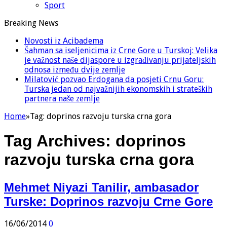
Sport
Breaking News
Novosti iz Acibadema
Šahman sa iseljenicima iz Crne Gore u Turskoj: Velika
je važnost naše dijaspore u izgrađivanju prijateljskih
odnosa između dvije zemlje
Milatović pozvao Erdogana da posjeti Crnu Goru:
Turska jedan od najvažnijih ekonomskih i strateških
partnera naše zemlje
Home
»
Tag:
doprinos razvoju turska crna gora
Tag Archives:
doprinos
razvoju turska crna gora
Mehmet Niyazi Tanilir, ambasador
Turske: Doprinos razvoju Crne Gore
16/06/2014
0