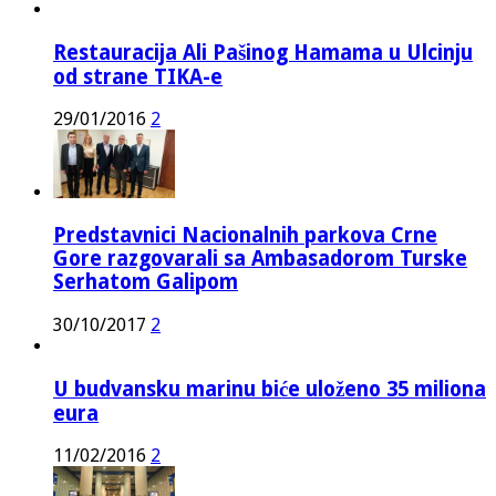
Restauracija Ali Pašinog Hamama u Ulcinju
od strane TIKA-e
29/01/2016
2
Predstavnici Nacionalnih parkova Crne
Gore razgovarali sa Ambasadorom Turske
Serhatom Galipom
30/10/2017
2
U budvansku marinu biće uloženo 35 miliona
eura
11/02/2016
2