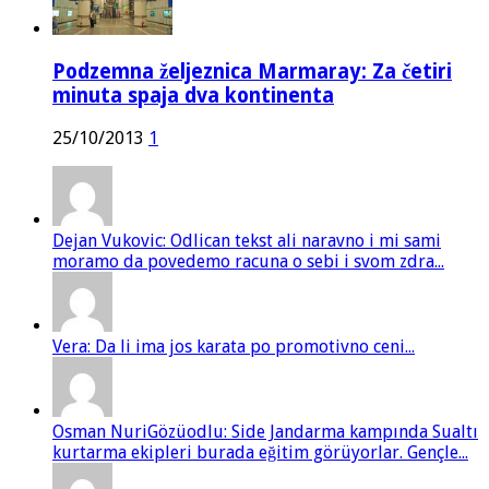
Podzemna željeznica Marmaray: Za četiri
minuta spaja dva kontinenta
25/10/2013
1
Dejan Vukovic: Odlican tekst ali naravno i mi sami
moramo da povedemo racuna o sebi i svom zdra...
Vera: Da li ima jos karata po promotivno ceni...
Osman NuriGözüodlu: Side Jandarma kampında Sualtı
kurtarma ekipleri burada eğitim görüyorlar. Gençle...