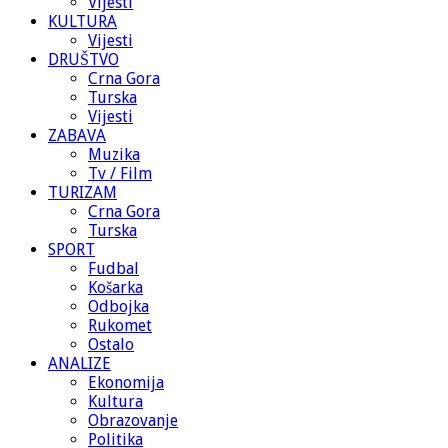
Vijesti
KULTURA
Vijesti
DRUŠTVO
Crna Gora
Turska
Vijesti
ZABAVA
Muzika
Tv / Film
TURIZAM
Crna Gora
Turska
SPORT
Fudbal
Košarka
Odbojka
Rukomet
Ostalo
ANALIZE
Ekonomija
Kultura
Obrazovanje
Politika