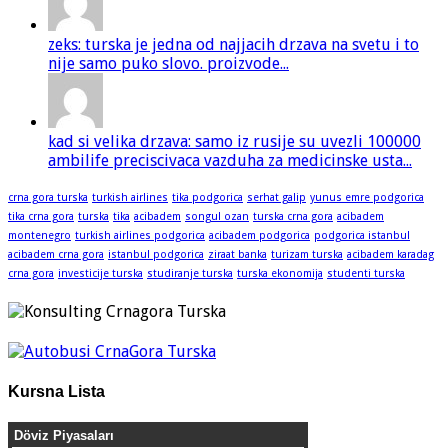
zeks: turska je jedna od najjacih drzava na svetu i to
nije samo puko slovo. proizvode...
kad si velika drzava: samo iz rusije su uvezli 100000
ambilife preciscivaca vazduha za medicinske usta...
crna gora turska
turkish airlines
tika podgorica
serhat galip
yunus emre podgorica
tika crna gora
turska
tika
acibadem
songul ozan
turska crna gora
acibadem
montenegro
turkish airlines podgorica
acibadem podgorica
podgorica istanbul
acibadem crna gora
istanbul podgorica
ziraat banka
turizam turska
acibadem karadag
crna gora
investicije turska
studiranje turska
turska ekonomija
studenti turska
Kursna Lista