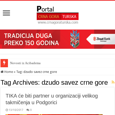
Novosti iz Acibadema
Home
»
Tag:
dzudo savez crne gore
Tag Archives:
dzudo savez crne gore
TIKA će biti partner u organizaciji velikog
takmičenja u Podgorici
13/10/2017
0